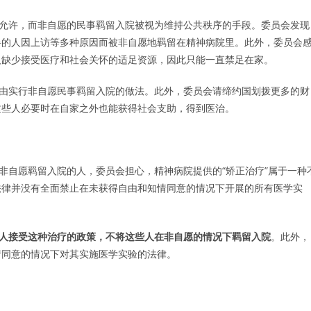
得到允许，而非自愿的民事羁留入院被视为维持公共秩序的手段。委员会发现
碍的人因上访等多种原因而被非自愿地羁留在精神病院里。此外，委员会
人缺少接受医疗和社会关怀的适足资源，因此只能一直禁足在家。
碍为由实行非自愿民事羁留入院的做法。此外，委员会请缔约国划拨更多的财
这些人必要时在自家之外也能获得社会支助，得到医治。
被非自愿羁留入院的人，委员会担心，精神病院提供的“矫正治疗”属于一种
法律并没有全面禁止在未获得自由和知情同意的情况下开展的所有医学实
人接受这种治疗的政策，不将这些人在非自愿的情况下羁留入院
。此外，
情同意的情况下对其实施医学实验的法律。