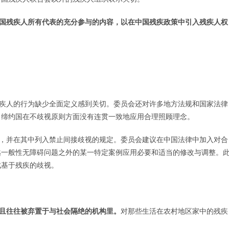
国残疾人所有代表的充分参与的内容，以在中国残疾政策中引入残疾人权
视残疾人的行为缺少全面定义感到关切。委员会还对许多地方法规和国家法律
，缔约国在不歧视原则方面没有连贯一致地应用合理照顾理念。
界定，并在其中列入禁止间接歧视的规定。委员会建议在中国法律中加入对合
越一般性无障碍问题之外的某一特定案例应用必要和适当的修改与调整。
成基于残疾的歧视。
且往往被弃置于与社会隔绝的机构里。
对那些生活在农村地区家中的残疾