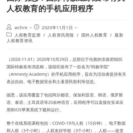
人权教育的手机应用程序
Post
Post
wchre
2020年11月1日
author:
published:
Post
人权教育监测
/
人权资讯简报
/
国外人权教育
/
最新
category:
人权教育资讯
（2020-11-01）2020年10月29日，总部位于伦敦的非政府组织
国际特赦发布消息称，该组织发布了一款名为“特赦学院”
（Amnesty Academy）的手机应用程序，旨在为活动者提供有关
表达自由、电子数据安全和土著居民权利等信息。
据悉，该应用覆盖了包括阿尔都语、保加利亚语、韩语、俄罗斯
语、泰语、土耳其语等20余种语言，应用程序可以直接在安卓应
用和IOS苹果系统下载和运行。
整个在线系统课程包括：COVID-19与人权（15分钟）、电子数据
和人权（3个小时）、人权友好学校（3个小时）、人权——改变