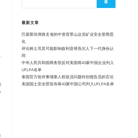
索
最新文章
巴基斯坦俾路支省的中资背景山达克矿业安全形势恶
化
评论称土耳其可能影响叙利亚维吾尔人下一代身份认
，
同
中华人民共和国商务部反对美国将43家中国企业列入
UFLPA名单
泰国官方批评柬埔寨人权状况问题特别报告员的言论
美国国土安全部宣布将43家中国公司列入UFLPA名单
来
0
的