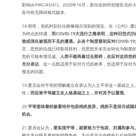
影响(A/HRC/43/41)。2020年10月，新任命的特别报告
告均有无障碍格式版本。
14.然而，危机时刻往往能够揭示深刻的现实。在《公约》
为特点的待遇，
而COVID-19大流行之痛表明，这种旧范
致或强化被视而不见的遭遇。从各个制度最初应对COVID-
言，思想的论战已经取得胜利，但思想并未完全转化为制度
危机可能有增无减。
人类不能再像过去那样，在应对这些危
充分表达
。这一点既适用于应对方式的效率，也适用于应对
预见的问题。
19.委员会对平等的理解建立在承认为人之平等这一基础之
性
：而应将平等建立在人格基础之上，并对其予以重视
。
20.
平等意味着积极看待并包容残疾差异。残疾不是排斥或隔
机会。
21.委员会认为
，要实现平等，就要致力于包容、归属和参与
概念充分顾及累积的弱势条件，无论是完全由残疾引起的弱