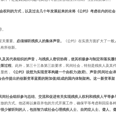
社会权利的方式，以及过去几十年发展起来的未将《公约》考虑在内的社会
导。
至关重要。
必须倾听残疾人的集体声音。
《公约》在实质方面扩大了一般
也有所创新。
人及其代表组织的声音，与残疾人密切协商，使其积极参与制定和落实履
决策过程
。此外，第三十三条第三款要求，民间社会，特别是残疾人及其
。显然，
《公约》设想为实现变革构建一个由权力(政府)、声音(民间社会)
会合作提出的创新变革蓝图的附加值)组成的国内体制架构。这一新变革架
民间社会组织参与总结、交流和促进有关实现残疾人权利和残疾人平等参
开放的方式。他还将以兼容并包的方式开展工作，确保平等考虑和回应各
音很少被听到的人，包括智力或社会心理残疾人士、自闭症人士、聋人、