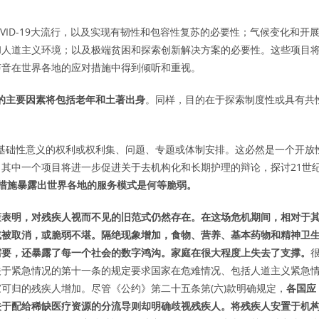
VID-19大流行，以及实现有韧性和包容性复苏的必要性；气候变化和开
和人道主义环境；以及极端贫困和探索创新解决方案的必要性。这些项目
声音在世界各地的应对措施中得到倾听和重视。
的主要因素将包括老年和土著出身
。同样，目的在于探索制度性或具有共
有基础性意义的权利或权利集、问题、专题或体制安排。这必然是一个开放
其中一个项目将进一步促进关于去机构化和长期护理的辩论，探讨21世
应对措施暴露出世界各地的服务模式是何等脆弱。
政策表明，对残疾人视而不见的旧范式仍然存在。在这场危机期间，相对于
或被取消，或脆弱不堪。隔绝现象增加，食物、营养、基本药物和精神卫
需要，还暴露了每一个社会的数字鸿沟。家庭在很大程度上失去了支撑。
关于紧急情况的第十一条的规定要求国家在危难情况、包括人道主义紧急
可归的残疾人增加。尽管《公约》第二十五条第(六)款明确规定，
各国应
关于配给稀缺医疗资源的分流导则却明确歧视残疾人。将残疾人安置于机