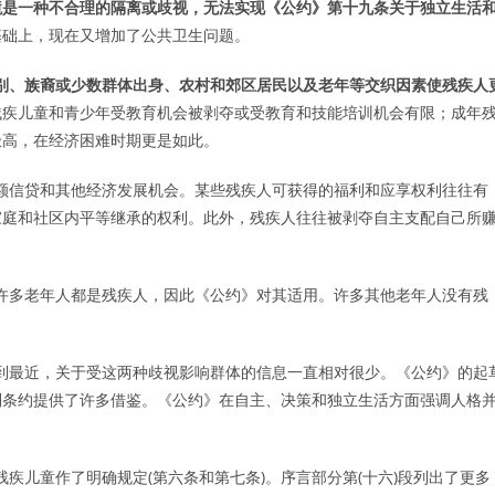
境是一种不合理的隔离或歧视，无法实现《公约》第十九条关于独立生活
基础上，现在又增加了公共卫生问题。
别、族裔或少数群体出身、农村和郊区居民以及老年等交织因素使残疾人
残疾儿童和青少年受教育机会被剥夺或受教育和技能培训机会有限；成年
极高，在经济困难时期更是如此。
小额信贷和其他经济发展机会。某些残疾人可获得的福利和应享权利往往有
家庭和社区内平等继承的权利。此外，残疾人往往被剥夺自主支配自己所
。许多老年人都是残疾人，因此《公约》对其适用。许多其他老年人没有残
到最近，关于受这两种歧视影响群体的信息一直相对很少。《公约》的起
利条约提供了许多借鉴。《公约》在自主、决策和独立生活方面强调人格
残疾儿童作了明确规定(第六条和第七条)。序言部分第(十六)段列出了更多