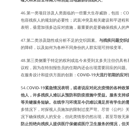
46.第一类项目涉及人类面临的一些重大生存威胁，包括：CO
包容残疾人的规划的必要性；武装冲突及相关建设和平进程
表明，亟需加强多边应对措施，最重要的是要确保残疾人的
47.第二类涉及隐性或分析不足的交织因素。
与残疾问题交织
的障碍，以及如何为各种不同身份的人群实现可持续变革。
48.第三类侧重于特定的权利或迄今未受到太多关注但仍具
议程，因为在特别报告员的任期内还会出现需要回应的问题。
在服务设计和提供方面的创新：
COVID-19大流行初期的
54.C
OVID-19紧急情况表明，或者说应对此次疫情的各种
他人，许多残疾人难以从预防和防疫措施中受益。服务支持
等关键服务短缺。在线学习环境至今仍难以满足所有学生的
多情况下，对探视人员施加的限制过度严苛。尽管《公约》
况下确保残疾人的安全，但此类情形仍然出现，甚至导致无家
防止拒绝向残疾人提供医疗保健或医疗卫生服务的情况，但