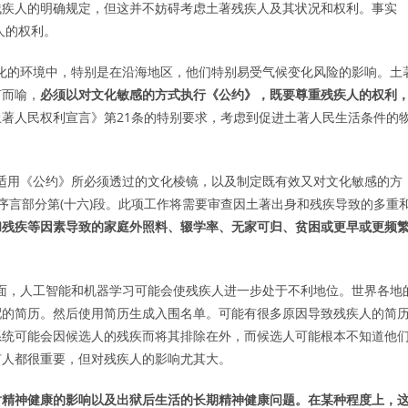
残疾人的明确规定，但这并不妨碍考虑土著残疾人及其状况和权利。事实
人的权利。
缘化的环境中，特别是在沿海地区，他们特别易受气候变化风险的影响。土
言而喻，
必须以对文化敏感的方式执行《公约》，既要尊重残疾人的权利
著人民权利宣言》第21条的特别要求，考虑到促进土著人民生活条件的
视适用《公约》所必须透过的文化棱镜，以及制定既有效又对文化敏感的方
序言部分第(十六)段。此项工作将需要审查因土著出身和残疾导致的多重
和残疾等因素导致的家庭外照料、辍学率、无家可归、贫困或更早或更频
方面，人工智能和机器学习可能会使残疾人进一步处于不利地位。世界各地
配的简历。然后使用简历生成入围名单。可能有很多原因导致残疾人的简
系统可能会因候选人的残疾而将其排除在外，而候选人可能根本不知道他
有人都很重要，但对残疾人的影响尤其大。
对精神健康的影响以及出狱后生活的长期精神健康问题。在某种程度上，