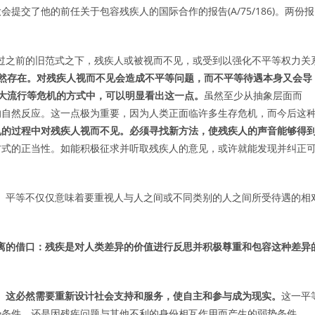
员向大会提交了他的前任关于包容残疾人的国际合作的报告(A/75/186)。两份报
通过之前的旧范式之下，残疾人或被视而不见，或受到以强化不平等权力关
式仍然存在。对残疾人视而不见会造成不平等问题，而不平等待遇本身又会导
19大流行等危机的方式中，可以明显看出这一点。
虽然至少从抽象层面而
的自然反应。这一点极为重要，因为人类正面临许多生存危机，而今后这
机的过程中对残疾人视而不见。必须寻找新方法，使残疾人的声音能够得
方式的正当性。如能积极征求并听取残疾人的意见，或许就能发现并纠正
上。平等不仅仅意味着要重视人与人之间或不同类别的人之间所受待遇的相
离的借口：残疾是对人类差异的价值进行反思并积极尊重和包容这种差异
。这必然需要重新设计社会支持和服务，使自主和参与成为现实。
这一平
势条件，还是因残疾问题与其他不利的身份相互作用而产生的弱势条件。