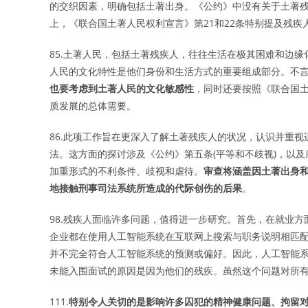
的交织因素，明确包括土著出身。《公约》中没有关于土著
上，《联合国土著人民权利宣言》第21和22条特别提及残疾
85.土著人民，包括土著残疾人，往往生活在极其困难和边
人民的文化特性是他们身份和生活方式的重要组成部分。不
也要考虑到土著人民的文化敏感性
，同时还要按照《联合国土
质发展的总体需要。
86.此项工作旨在更深入了解土著残疾人的状况，认识并重
法。这方面的探讨涉及《公约》第五条(平等和不歧视)，以及
加重形式的不利条件、歧视和虐待。
审查将涵盖因土著出身
地接触刑事司法系统所造成的代际创伤的后果
。
98.残疾人面临许多问题，值得进一步研究。首先，在就业
企业都在使用人工智能系统在互联网上搜索与职务说明相匹
并不完全符合人工智能系统的预测或偏好。因此，人工智能
未能入围面试的原因是因为他们的残疾。虽然这个问题对所
111.
特别令人关切的是影响许多囚犯的精神健康问题、拘留