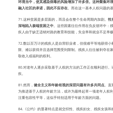
环境当中，使其感染病毒的风险增加了许多倍。这种聚集环
融入社区的承诺，因此不应存在
。而在这一基本人权问题的
71.这种贫困是多层面的，而且会在整个生命周期内加剧。
性
深地陷入极端贫困之中
。这些因素往往作用在负反馈环中：
疾人由于缺乏适销对路的教育和技能，失业率和就业不足率
72.数以百万计的残疾人是自营职业者，但很难平等地获得
限、难以获得并且选择范围受到限制。残疾人往往被剥夺在
取收入或福利的权利。
80.对老年人逐步采取基于人权的方法的工作正在顺利进行
疾。
81.然而，
健全主义和年龄歧视的深层问题有许多共同点
。直
为推进基于人权的年龄方法，或许为最终起草一项老年人权
注重包容性平等，这似乎特别适用于年龄方面的问题。
84.《公约》的显著特点是就交织性、残疾妇女、残疾女孩和