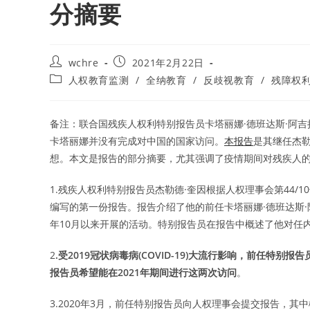
分摘要
Post
Post
wchre
2021年2月22日
author:
published:
Post
人权教育监测
/
全纳教育
/
反歧视教育
/
残障权
category:
备注：联合国残疾人权利特别报告员卡塔丽娜·德班达斯·阿吉拉
卡塔丽娜并没有完成对中国的国家访问。
本报告
是其继任杰勒
想。本文是报告的部分摘要，尤其强调了疫情期间对残疾人
1.残疾人权利特别报告员杰勒德·奎因根据人权理事会第44/
编写的第一份报告。报告介绍了他的前任卡塔丽娜·德班达斯·阿吉
年10月以来开展的活动。特别报告员在报告中概述了他对任
2
.受2019冠状病毒病(COVID-19)大流行影响，前任特
报告员希望能在2021年期间进行这两次访问
。
3.2020年3月，前任特别报告员向人权理事会提交报告，其