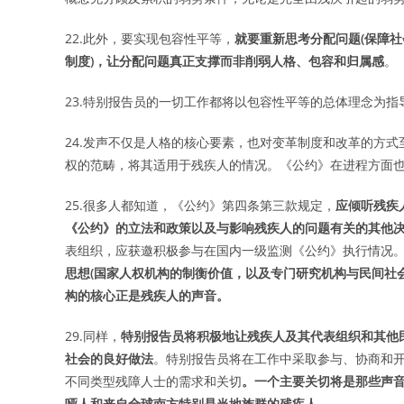
22.此外，要实现包容性平等，
就要重新思考分配问题(保障
制度)，让分配问题真正支撑而非削弱人格、包容和归属感
。
23.特别报告员的一切工作都将以包容性平等的总体理念为指
24.发声不仅是人格的核心要素，也对变革制度和改革的方式
权的范畴，将其适用于残疾人的情况。《公约》在进程方面
25.很多人都知道，《公约》第四条第三款规定，
应倾听残疾
《公约》的立法和政策以及与影响残疾人的问题有关的其他
表组织，应获邀积极参与在国内一级监测《公约》执行情况
思想(国家人权机构的制衡价值，以及专门研究机构与民间社
构的核心正是残疾人的声音。
29.同样，
特别报告员将积极地让残疾人及其代表组织和其他
社会的良好做法
。特别报告员将在工作中采取参与、协商和
不同类型残障人士的需求和关切
。一个主要关切将是那些声
哑人和来自全球南方特别是当地族群的残疾人
。