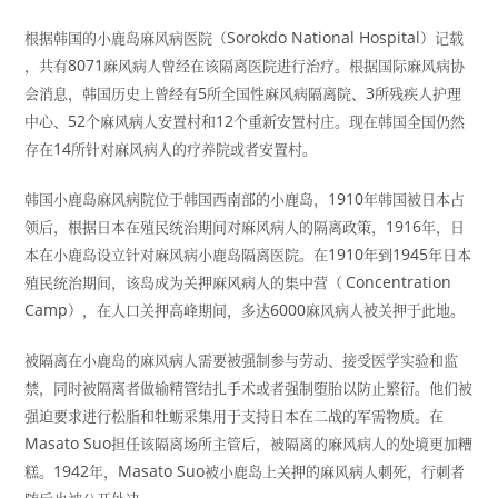
根据韩国的小鹿岛麻风病医院（
Sorokdo National Hospital
）记载
，共有
8071
麻风病人曾经在该隔离医院进行治疗。根据国际麻风病协
会消息，韩国历史上曾经有
5
所全国性麻风病隔离院、
3
所残疾人护理
中心、
52
个麻风病人安置村和
12
个重新安置村庄。现在韩国全国仍然
存在
14
所针对麻风病人的疗养院或者安置村。
韩国小鹿岛麻风病院位于韩国西南部的小鹿岛，
1910
年韩国被日本占
领后，根据日本在殖民统治期间对麻风病人的隔离政策，
1916
年，日
本在小鹿岛设立针对麻风病小鹿岛隔离医院。在
1910
年到
1945
年日本
殖民统治期间，该岛成为关押麻风病人的集中营（
Concentration
Camp
），在人口关押高峰期间，多达
6000
麻风病人被关押于此地。
被隔离在小鹿岛的麻风病人需要被强制参与劳动、接受医学实验和监
禁，同时被隔离者做输精管结扎手术或者强制堕胎以防止繁衍。他们被
强迫要求进行松脂和牡蛎采集用于支持日本在二战的军需物质。在
Masato Suo
担任该隔离场所主管后，被隔离的麻风病人的处境更加糟
糕。
1942
年，
Masato Suo
被小鹿岛上关押的麻风病人刺死，行刺者