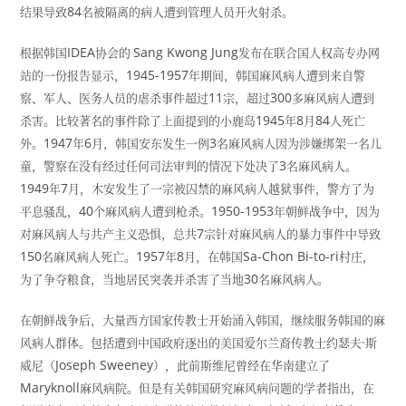
结果导致
84
名被隔离的病人遭到管理人员开火射杀。
根据韩国
IDEA
协会的
Sang Kwong Jung
发布在联合国人权高专办网
站的一份报告显示，
1945-1957
年期间，韩国麻风病人遭到来自警
察、军人、医务人员的虐杀事件超过
11
宗，超过
300
多麻风病人遭到
杀害。比较著名的事件除了上面提到的小鹿岛
1945
年
8
月
84
人死亡
外。
1947
年
6
月，韩国安东发生一例
3
名麻风病人因为涉嫌绑架一名儿
童，警察在没有经过任何司法审判的情况下处决了
3
名麻风病人。
1949
年
7
月，木安发生了一宗被囚禁的麻风病人越狱事件，警方了为
平息骚乱，
40
个麻风病人遭到枪杀。
1950-1953
年朝鲜战争中，因为
对麻风病人与共产主义恐惧，总共
7
宗针对麻风病人的暴力事件中导致
150
名麻风病人死亡。
1957
年
8
月，在韩国
Sa-Chon Bi-to-ri
村庄，
为了争夺粮食，当地居民突袭并杀害了当地
30
名麻风病人。
在朝鲜战争后，大量西方国家传教士开始涌入韩国，继续服务韩国的麻
风病人群体。包括遭到中国政府逐出的美国爱尔兰裔传教士约瑟夫
·
斯
威尼（
Joseph Sweeney
），此前斯维尼曾经在华南建立了
Maryknoll
麻风病院。但是有关韩国研究麻风病问题的学者指出，在