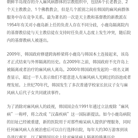
朝鲜半岛现存的介入麻风病群体的宗教组织中，包括
6
个长老教会、
2
个天主教教会、
1
个佛教教会，但是几个派别之间在韩国的麻风病群体
服务中存在竞争关系。最为著名的一次是天主教和基督教的新教派在
1954
年有关对小鹿岛新上任的负责人存在不同分歧，小鹿岛隔离院内
的基督教信徒与天主教信徒在支持时任负责人态度上发生冲突，随后院
内的基督教病人被逐出。
2009
年，韩国政府修建跨海桥梁将小鹿岛与韩国本土连接起来，该岛
才正式结束与外界隔离的历史。在
2009
年之前，韩国政府不允许岛上
被隔离或者治疗的麻风病人离岛。
2000
年韩国政府发起的一项名义调
查显示，超过一半人表示他们不愿意进入有麻风病人光顾过的浴池或者
理发屋。上世纪
70
年代，韩国发生了多次普通学校家长抗议子女与麻
风病人后代子女共同就读事件。
为了消除对麻风病人的歧视，韩国国会在
1991
年通过立法废除“麻风
病”一称呼，将之改成“汉森疾病”这一国际新提法。如今小鹿岛病院
的旧址已经被重建，新的医院用于对那些痴呆病人提供护理服务，同时
任何麻风病人在被治愈后可以自行选择出院，每年大约
30
万游客到该
岛进行观光，以了解韩国历史上针对麻风病人隔离的残暴历史。