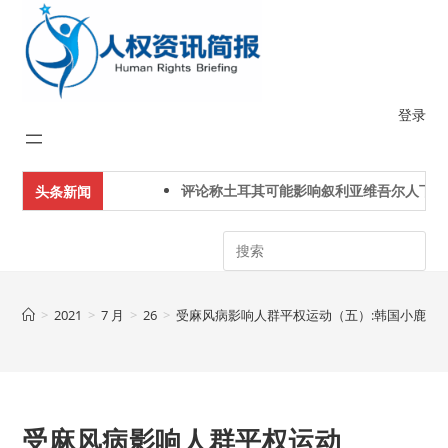
Skip
to
content
登录
评论称土耳其可能影响叙利亚维吾尔人下一代
头条新闻
Search
>
2021
>
7 月
>
26
>
受麻风病影响人群平权运动（五）:韩国小鹿岛
受麻风病影响人群平权运动