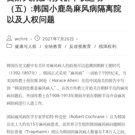
（五）:韩国小鹿岛麻风病隔离院
以及人权问题
Post
Post
wchre
2021年7月26日
author:
published:
Post
健康与人权
/
全纳教育
/
反歧视教育
/
残障权利
category:
韩国历史文献中有关针对麻风病人的歧视可以追溯到朝鲜王朝时代
（
1392-1897
年）。韩国正式采用“麻风病”一词始于
19
世纪末，当
美国传教士荷拉斯
.
阿伦（
Horace Allen
）在给中国海关的报告中写
到“韩国到处都是麻风病人”。在西方传教士开始关注朝鲜半岛的麻风
病问题后，外国传教士在
1908-1913
年期间开始在朝鲜半岛开设麻风
病院病进行人道工作。
国际麻风病医学专家罗伯特
·
科克伦（
Robert Cochrane
）认为韩国
历史上大约有
15
万麻风病患者。而世界卫生组织韩国麻风病问题顾问
特拉普曼（
Trapmann
）则认为韩国的麻风病人数量在
7-8
万人之间。