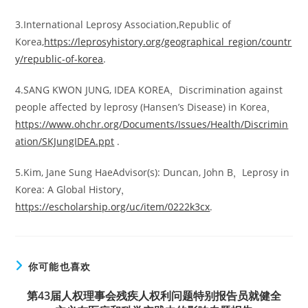
3.International Leprosy Association,Republic of
Korea,
https://leprosyhistory.org/geographical_region/countr
y/republic-of-korea
.
4.SANG KWON JUNG, IDEA KOREA
，
Discrimination against
people affected by leprosy (Hansen’s Disease) in Korea
，
https://www.ohchr.org/Documents/Issues/Health/Discrimin
ation/SKJungIDEA.ppt
.
5.Kim, Jane Sung HaeAdvisor(s): Duncan, John B
，
Leprosy in
Korea: A Global History
，
https://escholarship.org/uc/item/0222k3cx
.
你可能也喜欢
第43届人权理事会残疾人权利问题特别报告员就健全