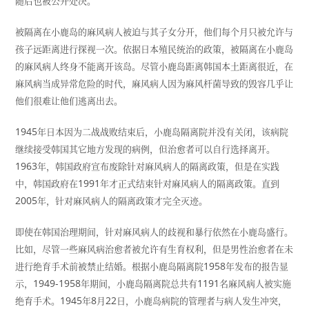
随后也被公开处决。
被隔离在小鹿岛的麻风病人被迫与其子女分开，他们每个月只被允许与
孩子远距离进行探视一次。依据日本殖民统治的政策，被隔离在小鹿岛
的麻风病人终身不能离开该岛。尽管小鹿岛距离韩国本土距离很近，在
麻风病当成异常危险的时代，麻风病人因为麻风杆菌导致的毁容几乎让
他们很难让他们逃离出去。
1945
年日本因为二战战败结束后，小鹿岛隔离院并没有关闭，该病院
继续接受韩国其它地方发现的病例，但治愈者可以自行选择离开。
1963
年，韩国政府宣布废除针对麻风病人的隔离政策，但是在实践
中，韩国政府在
1991
年才正式结束针对麻风病人的隔离政策。直到
2005
年，针对麻风病人的隔离政策才完全灭迹。
即使在韩国治理期间，针对麻风病人的歧视和暴行依然在小鹿岛盛行。
比如，尽管一些麻风病治愈者被允许有生育权利，但是男性治愈者在未
进行绝育手术前被禁止结婚。根据小鹿岛隔离院
1958
年发布的报告显
示，
1949-1958
年期间，小鹿岛隔离院总共有
1191
名麻风病人被实施
绝育手术。
1945
年
8
月
22
日，小鹿岛病院的管理者与病人发生冲突，