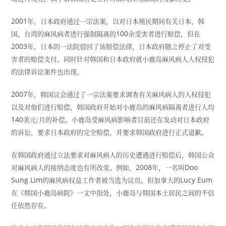
2001
年，日本政府通过一宗法案，以对日本殖民期间有关日本、韩
国、台湾的麻风病者进行强制隔离的
100
余受害者进行赔偿，但在
2003
年，日本的一法院驳回了该赔偿法律，日本政府随之停止了对受
害者的赔偿支付。同时针对韩国和日本政府就小鹿岛麻风病人人权侵犯
的法律诉讼案件也出现。
2007
年，韩国议会通过了一宗法案要求调查有关麻风病人的人权侵犯
以及对他们进行赔偿，韩国政府开始对小鹿岛的麻风病隔离者进行人均
140
美元/月的补偿。小鹿岛受麻风病影响者目前还在发动对日本政府
的诉讼，要求日本政府的完全赔偿，并要求韩国政府进行正式道歉。
在韩国政府通过立法要求对麻风病人的历史遭遇进行赔偿后，韩国公众
对麻风病人的接纳态度也有所改变。例如，
2008
年，一名叫
Doo
Sung Lim
的麻风病权益工作者被当选为议员。但加拿大的
Lucy Eum
在《韩国小鹿岛病院》一文中指处，小鹿岛与韩国本土居民之间的不信
任依然存在。