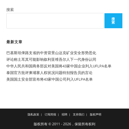
搜索
搜
索
最新文章
巴基斯坦俾路支省的中资背景山达克矿业安全形势恶化
评论称土耳其可能影响叙利亚维吾尔人下一代身份认同
中华人民共和国商务部反对美国将43家中国企业列入UFLPA名单
泰国官方批评柬埔寨人权状况问题特别报告员的言论
美国国土安全部宣布将43家中国公司列入UFLPA名单
隐私政策
订阅简报
招聘
支持我们
版权声明
版权所有 © 2011 - 2026，保留所有权利