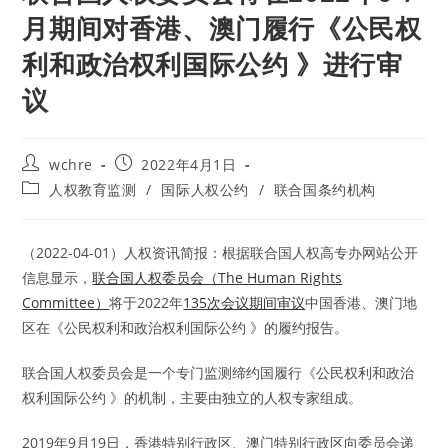
月期间对香港、澳门履行《公民权
利和政治权利国际公约 》进行审
议
Post
Post
wchre
2022年4月1日
author:
published:
Post
人权教育监测
/
国际人权公约
/
联合国条约机构
category:
（2022-04-01）人权资讯简报：根据联合国人权高专办网站公开
信息显示，
联合国人权委员会（The Human Rights
Committee）
将于2022年
135次会议期间审议
中国香港、澳门地
区在《公民权利和政治权利国际公约 》的履约报告。
联合国人权委员会是一个专门监测缔约国履行《公民权利和政治
权利国际公约 》的机制，主要由独立的人权专家组成。
2019年9月19日，香港特别行政区、澳门特别行政区向委员会递