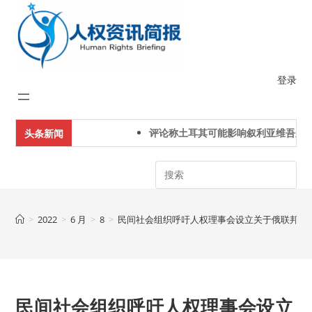
Skip
to
content
登录
评论称土耳其可能影响叙利亚维吾尔人
头条新闻
Search
>
2022
>
6 月
>
8
>
民间社会组织呼吁人权理事会设立关于俄联邦人
民间社会组织呼吁人权理事会设立