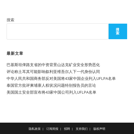
搜索
搜
索
最新文章
巴基斯坦俾路支省的中资背景山达克矿业安全形势恶化
评论称土耳其可能影响叙利亚维吾尔人下一代身份认同
中华人民共和国商务部反对美国将43家中国企业列入UFLPA名单
泰国官方批评柬埔寨人权状况问题特别报告员的言论
美国国土安全部宣布将43家中国公司列入UFLPA名单
隐私政策
订阅简报
招聘
支持我们
版权声明