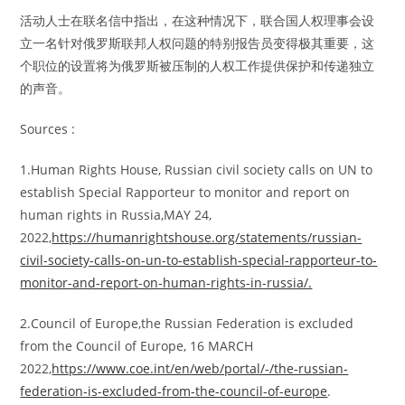
活动人士在联名信中指出，在这种情况下，联合国人权理事会设
立一名针对俄罗斯联邦人权问题的特别报告员变得极其重要，这
个职位的设置将为俄罗斯被压制的人权工作提供保护和传递独立
的声音。
Sources :
1.Human Rights House, Russian civil society calls on UN to
establish Special Rapporteur to monitor and report on
human rights in Russia,MAY 24,
2022,
https://humanrightshouse.org/statements/russian-
civil-society-calls-on-un-to-establish-special-rapporteur-to-
monitor-and-report-on-human-rights-in-russia/.
2.Council of Europe,the Russian Federation is excluded
from the Council of Europe, 16 MARCH
2022,
https://www.coe.int/en/web/portal/-/the-russian-
federation-is-excluded-from-the-council-of-europe
.