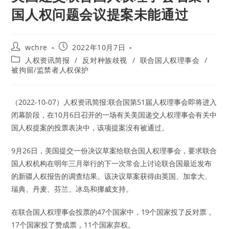
国人权问题会议提案未能通过
Post
Post
wchre
2022年10月7日
author:
published:
Post
人权资讯简报
/
反对种族歧视
/
联合国人权理事会
/
category:
被拘留/监禁者人权保护
（2022-10-07）人权资讯简报:联合国第51届人权理事会即将进入
闭幕阶段，在10月6日召开的一场有关美国递交人权理事会有关中
国人权提案的投票表决中，该项提案没有被通过。
9月26日，美国提交一份决议草案给联合国人权理事会，要求联合
国人权机构在明年三月举行的下一次常会上讨论联合国最近发布
的新疆人权报告的调查结果。该决议草案获得由英国、加拿大、
瑞典、丹麦、芬兰、冰岛和挪威支持。
在联合国人权理事会投票的47个国家中，19个国家投了反对票，
17个国家投了赞成票，11个国家弃权。