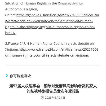
Situation of Human Rights in the Xinjiang Uyghur
Autonomous Region,
China”,
https://geneva.usmission.gov/2022/10/06/introducin
g-draft-decision-l-6-debate-on-the-situation-of-human-
rights-in-the-xinjiang-uyghur-autonomous-region-china-
hrc51/
.
2.France 24,UN Human Rights Council rejects debate on
Xinjiang,
https://www.france24.com/en/live-news/20221006-
un-human-rights-council-rejects-debate-on-xinjiang
.
你可能也喜欢
第53届人权理事会：消除对受麻风病影响者及其家人
的歧视特别报告员发布年度报告
2023年6月24日