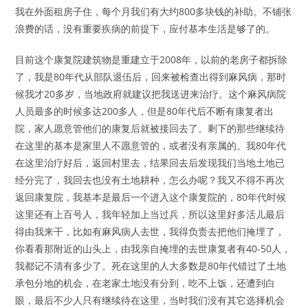
我在外面租房子住，每个月我们有大约800多块钱的补助。不铺张
浪费的话，没有重要疾病的前提下，应付基本生活是够了的。
目前这个康复院建筑物是重建立于2008年，以前的老房子都拆除
了，我是80年代从部队退伍后，回来被检查出得到麻风病，那时
候我才20多岁，当地政府就建议把我送进来治疗。这个麻风病院
人员最多的时候多达200多人，但是80年代后不断有康复者出
院，家人愿意管他们的康复后就被接回去了。剩下的那些继续待
在这里的基本是家里人不愿意管的，或者没有亲属的。我80年代
在这里治疗好后，返回村里去，结果回去后发现我们当地土地已
经分完了，我回去也没有土地耕种，怎么办呢？我又不得不再次
返回康复院，我基本是最后一个进入这个康复院的，80年代时候
这里还有上百号人，我年轻加上当过兵，所以这里好多活儿最后
得由我来干，比如有麻风病人去世，我得负责去把他们掩埋了，
你看看那附近的山头上，由我亲自掩埋的去世康复者有40-50人，
我都记不清有多少了。死在这里的人大多数是80年代错过了土地
承包分地的机会，在老家土地没有分到，吃不上饭，还遭到白
眼，最后不少人只有继续待在这里，当时我们没有其它选择机会