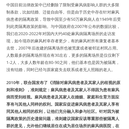
中国目前法律政策中已经删除了限制受麻风病影响人群的大多限
制条款，比如结婚、迁徙自由等。但是由于历史中存在针对麻风
病患者的隔离政策，导致中国至少有50万麻风病人在1949年后受
到此类隔离政策的影响。与中国政府在2007年公布的数据比较，
我们在2020-2022年对国内大约40处麻风病隔离场所的走访发
现，如今现存的麻风村幸存者更少，有的麻风村所有康复者基本
去世，2007年后改建的隔离场所也被荒废或者被邻近村民占用。
人数最多的隔离场所现在有30左右，更多的隔离场所是仅仅剩下
1-2人，大多人数年龄在80-90之间，他们基本也是因为被隔离，
没有结婚，同时已经与原家庭失去联系或者无人照顾的老人。
2010年，联合国发布了《消除对麻风病患者及其家人的歧视的原
则和准则》，准则规定：麻风病患者及其家人不得因为患有麻风
病而受到歧视。麻风病患者及其家人在婚姻、家庭和生育方面应
享有与其他人同样的权利。国家应促进麻风病患者及其家人享有
同其他人相同的权利，让他们充分融入和参与社区。针对因为被
隔离政策的历史遗留问题，准则建议国家应该尊重那些被隔离人
群的意见，允许他们继续居住在成为居住场所的麻风病医院，在