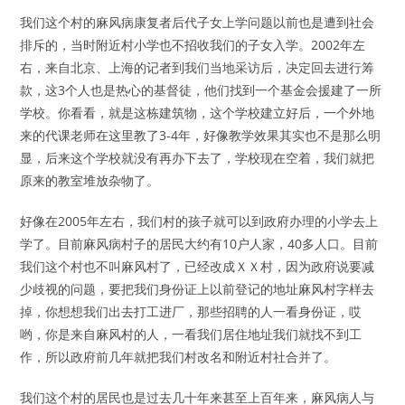
我们这个村的麻风病康复者后代子女上学问题以前也是遭到社会
排斥的，当时附近村小学也不招收我们的子女入学。2002年左
右，来自北京、上海的记者到我们当地采访后，决定回去进行筹
款，这3个人也是热心的基督徒，他们找到一个基金会援建了一所
学校。你看看，就是这栋建筑物，这个学校建立好后，一个外地
来的代课老师在这里教了3-4年，好像教学效果其实也不是那么明
显，后来这个学校就没有再办下去了，学校现在空着，我们就把
原来的教室堆放杂物了。
好像在2005年左右，我们村的孩子就可以到政府办理的小学去上
学了。目前麻风病村子的居民大约有10户人家，40多人口。目前
我们这个村也不叫麻风村了，已经改成ＸＸ村，因为政府说要减
少歧视的问题，要把我们身份证上以前登记的地址麻风村字样去
掉，你想想我们出去打工进厂，那些招聘的人一看身份证，哎
哟，你是来自麻风村的人，一看我们居住地址我们就找不到工
作，所以政府前几年就把我们村改名和附近村社合并了。
我们这个村的居民也是过去几十年来甚至上百年来，麻风病人与