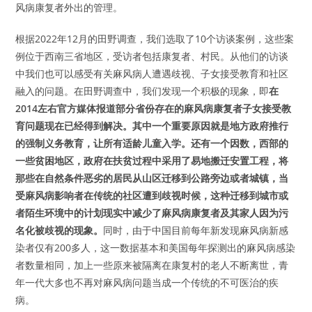
风病康复者外出的管理。
根据2022年12月的田野调查，我们选取了10个访谈案例，这些案
例位于西南三省地区，受访者包括康复者、村民。从他们的访谈
中我们也可以感受有关麻风病人遭遇歧视、子女接受教育和社区
融入的问题。在田野调查中，我们发现一个积极的现象，即
在
2014左右官方媒体报道部分省份存在的麻风病康复者子女接受教
育问题现在已经得到解决。其中一个重要原因就是地方政府推行
的强制义务教育，让所有适龄儿童入学。还有一个因数，西部的
一些贫困地区，政府在扶贫过程中采用了易地搬迁安置工程，将
那些在自然条件恶劣的居民从山区迁移到公路旁边或者城镇，当
受麻风病影响者在传统的社区遭到歧视时候，这种迁移到城市或
者陌生环境中的计划现实中减少了麻风病康复者及其家人因为污
名化被歧视的现象。
同时，由于中国目前每年新发现麻风病新感
染者仅有200多人，这一数据基本和美国每年探测出的麻风病感染
者数量相同，加上一些原来被隔离在康复村的老人不断离世，青
年一代大多也不再对麻风病问题当成一个传统的不可医治的疾
病。