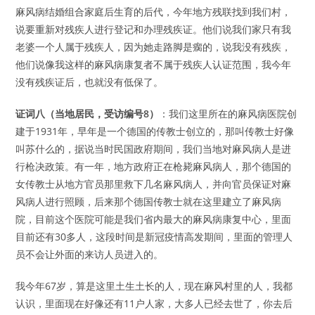
麻风病结婚组合家庭后生育的后代，今年地方残联找到我们村，
说要重新对残疾人进行登记和办理残疾证。他们说我们家只有我
老婆一个人属于残疾人，因为她走路脚是瘸的，说我没有残疾，
他们说像我这样的麻风病康复者不属于残疾人认证范围，我今年
没有残疾证后，也就没有低保了。
证词八（当地居民，受访编号8）
：我们这里所在的麻风病医院创
建于1931年，早年是一个德国的传教士创立的，那叫传教士好像
叫苏什么的，据说当时民国政府期间，我们当地对麻风病人是进
行枪决政策。有一年，地方政府正在枪毙麻风病人，那个德国的
女传教士从地方官员那里救下几名麻风病人，并向官员保证对麻
风病人进行照顾，后来那个德国传教士就在这里建立了麻风病
院，目前这个医院可能是我们省内最大的麻风病康复中心，里面
目前还有30多人，这段时间是新冠疫情高发期间，里面的管理人
员不会让外面的来访人员进入的。
我今年67岁，算是这里土生土长的人，现在麻风村里的人，我都
认识，里面现在好像还有11户人家，大多人已经去世了，你去后