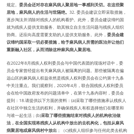
规定。
委员会还对存在麻风病人聚居地一事感到关切。在这些聚
居地，麻风病人的生活与世隔绝。
32. 委员会建议立即采取措施，
逐步淘汰并消除对残疾人的机构看护。此外，委员会建议缔约国
就为残疾人提供支助服务、助其独立自主生活问题与残疾人组织
协商。还应向高度需要支助的人提供支助服务。此外，
委员会建
议缔约国采取一切必要措施，给予麻风病人所需的医治并让他们
重新融入社区，从而消除这种麻风病人聚居地
。
在2022年8月残疾人权利委员会与中国代表团的现场对话中，委
员会专家曾经提出有关麻风病人被隔离的问题。那些被隔离在偏
远山区的麻风病人权益依然是残疾人权利委员会在公约第十九条
中关注重点。我们观察到，2020年4月，联合国残疾人权利委员
会在给中国政府发布的问题清单中，在第十九条内容时，委员会
提到：18.请提供以下方面的资料：(a)采取了哪些措施承认残疾人
在社区中独立生活的权利，并确保残疾人有权选择他们在哪里和
与谁一起生活；(b)
采取了哪些措施结束对残疾人的机构收治做
法，在全国实现将残疾人从机构中放出的去机构化，包括从麻风
病聚居地或麻风病村中放出
；（c)残疾人组织参与任何此类去机构