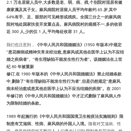
2.1 万名居留人员中,大多数是老、弱、病、残,个别院村混居有健
康家属及其子女。麻风病院村居留人员平均年龄约 65 岁,其中
64%有手、足、眼部的可见畸形或残疾。全国三分之一的麻风病
院村地处国家扶贫开发重点县。麻风病院村的规模不一,多的收容
近 300 人,少的仅 1 人,平均每处收容 31 人。
我们也注意到，
《中华人民共和国婚姻法》(1950 年版本)中规定
“患花柳病或精神失常未经治愈,患麻风或其他在医学上认为不应结
婚之疾病者”、“有生理缺陷不能发生性行为者”。该婚姻法在上世
纪 80 年被重新
修订,在 1980 年版本的《中华人民共和国婚姻法》禁止结婚条款
中,删除了“有生理缺陷不能发生性行为者”,但是仍然规定“患麻风
病未经治愈或患其他在医学上认为不应当结婚的疾病”。在 2001
年修订的《中华人民共和国婚姻法》中才正式删除了麻风病人作
为限制结婚的条款。
1989 年起施行的《中华人民共和国国境卫生检疫法实施细则》限
制患有艾滋病、性病、麻风病的外国人入境。
随着对艾滋病、性
病、麻风病研究的不断深入,人们逐步认识到,限制患有艾滋病、性