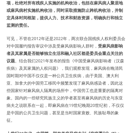
项，杜绝对所有残疾人实施的机构收治，包括在麻风病人聚居地
或麻风病村实施机构收治，同时采取措施防止跨机构收治，并制
定具体时间框架，提供人力、技术和财政资源，明确执行和独立
监测的责任。
可见，不管在2012年还是2022年，两次联合国残疾人权利委员会
对中国履约报告审议中涉及受麻风病影响人群时，
受麻风病影响
者及其家属是否能够独立生活和融入社区都是委员会重点关注的
议题
。结合我们2021年发布的报告《中国受麻风病影响者（汉森
疾病）及其家属的人权问题》，我们观察发现，麻风病在晚清民
国时期对中国不仅仅是一种公共卫生疾病，由于美国、澳大利
亚、加拿大的中国劳工移民中频繁发现了麻风病感染者，因此这
些国家针对麻风病人隔离的场所中，中国劳工也是重要的隔离对
象。国内的一些研究民族主义的学者甚至将麻风病的历史与东亚
病夫之说联系在一起，即麻风病在19世纪晚期20世纪初，不仅仅
是中国的公共卫生问题，甚至是当时国家衰败、民族耻辱的象
征。