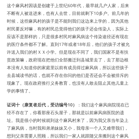
这个麻风村因该是创建于上世纪60年代，最早就几户人家，后来
不断有人被送进来，也有人去世，目前就剩下10多户。前几年的
时候，这些麻风村的孩子是不能到我们这边来上学的，因为其他
村民要反对嘛，有的村民总觉得他们的孩子还会传染人，实际上
应该不是那样的，只是很多村民对麻风病这个传染途径还有现在
的医疗条件都不了解。直到17年或者18年后，他们的孩子才被允
许送入我们的村ＸＸ小学。但是现在不同了，我们国家不是有扶
贫政策嘛，政府现在把他们全部搬迁到县城里去了，去了那边根
本没有人知道你的家庭里以前有成员得过麻风病，所以这些孩子
去县城读书的话，也就不存在你问的他们是否还会不会被排斥的
现象了。现在政府推行义务教育，也没有人敢去阻止其他儿童上
学的事情了。
证词十（康复者后代，受访编号10）
：我们这个麻风病院现在已
经不存在了，你看那座石头屋子，那就是以前麻风病医院的遗
址。我是很小的时候就到这个麻风村来了，因为我父亲当年染上
了麻风病，当时我和弟弟妹妹又小，我母亲一个人又难带我们，
想到父亲需要人照顾，所以我们一家人就跟随父亲搬到这个麻风