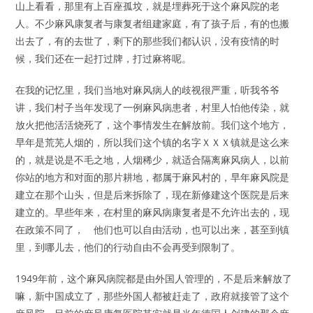
山上看看，那里有上百座孤坟，就是埋葬死于这个麻风院的老
人。不少麻风康复者与康复者组建家庭，有了孩子后，有的也搬
出去了，有的去世了，剩下的那些我们都认识，没有疫情的时
候，我们还在一起打过牌，打过麻将呢。
在我的记忆里，我们当地对麻风病人的歧视很严重，听我爷爷
讲，我们村子当年发现了一例麻风病患者，村里人怕他传染，就
放火把他活活烧死了，这个事情发生在解放前。我们这个地方，
早年是荒芜人烟的，所以我们这个镇的名字ＸＸＸ镇就是这么来
的，就是说是不毛之地，人烟稀少，就适合隔离麻风病人，以前
你站的地方和对面的那片耕地，都属于麻风村的，早年麻风院是
建立在那个山头，但是后来拆除了，现在新修建这个医院是后来
建立的。早些年来，在村里的麻风病康复者是不允许出去的，现
在政策不同了， 他们也可以自由活动，也可以出来，甚至到镇
里，到哪儿去，他们的行动自由不会再受到限制了。
1949年前，这个麻风病院都是由外国人管理的，不是后来解放了
嘛，新中国成立了，那些外国人都被赶走了，政府就接管了这个