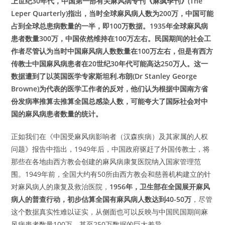
上世纪30年代，中国第一部有关麻风病专刊《麻疯季刊》(The
Leper Quarterly)指出，当时全球麻风病人数为200万，中国可能
占到全球总患病数量的一半，即100万数据。1935年全球麻风病
患者数量300万，中国依然维持在100万左右。民国期间的社会工
作者尽管认为当时中国麻风病人数数量在100万左右，但是有西方
传教士中国麻风病患者在20世纪30年代可能高达250万人。这一
数据遭到了以英国医学专家斯坦利.布朗(Dr Stanley George
Browne)为代表的医学工作者的反对，他们认为根据中国南方省
份发病率推算去推算全国总感染人数，可能夸大了国际社会对中
国的麻风病患者数量的统计。
正如我们在《中国受麻风病影响者（汉森疾病）及其家属的人权
问题》报告中指出，1949年后，中国政府驱赶了外国传教士，将
那些在各地由西方教会创建的麻风病康复医院纳入国家管理范
围。1949年前，全国大约有50所由西方教会和慈善机构建立的针
对麻风病人的康复及救治医院，
1956年，卫生部在全国展开麻风
病人的普查行动，初步估算全国有麻风病人数达到40-50万
，尽管
这个数据真实性难以证实，从侧面也可以反映与中国民国期间麻
风病患者数量100万，甚至250万数据的巨大差异。