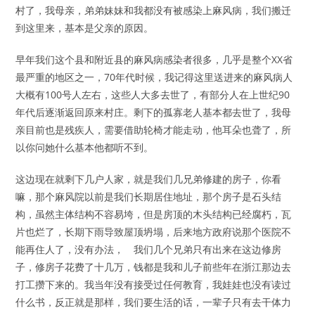
村了，我母亲，弟弟妹妹和我都没有被感染上麻风病，我们搬迁
到这里来，基本是父亲的原因。
早年我们这个县和附近县的麻风病感染者很多，几乎是整个XX省
最严重的地区之一，70年代时候，我记得这里送进来的麻风病人
大概有100号人左右，这些人大多去世了，有部分人在上世纪90
年代后逐渐返回原来村庄。剩下的孤寡老人基本都去世了，我母
亲目前也是残疾人，需要借助轮椅才能走动，他耳朵也聋了，所
以你问她什么基本他都听不到。
这边现在就剩下几户人家，就是我们几兄弟修建的房子，你看
嘛，那个麻风院以前是我们长期居住地址，那个房子是石头结
构，虽然主体结构不容易垮，但是房顶的木头结构已经腐朽，瓦
片也烂了，长期下雨导致屋顶坍塌，后来地方政府说那个医院不
能再住人了，没有办法， 我们几个兄弟只有出来在这边修房
子，修房子花费了十几万，钱都是我和儿子前些年在浙江那边去
打工攒下来的。我当年没有接受过任何教育，我娃娃也没有读过
什么书，反正就是那样，我们要生活的话，一辈子只有去干体力