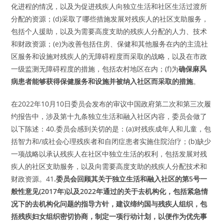
化进程的情况，以及为促进残疾人向独立生活和社区生活过渡所
分配的资源；(d)采取了哪些措施发展对残疾人的社区支助服务，
包括个人援助，以及为需要高度支助的残疾人分配的人力、技术
和财政资源；(e)为改善包括住房、保健和其他服务在内的主流社
区服务和设施对残疾人的无障碍程度而采取的战略，以及在市政
一级监测无障碍程度的措施，包括农村地区在内；(f)为
确保麻风
病患者能够获得保健服务和设施并被纳入社区而采取的措施
。
在2022年10月10日委员会发布的审议中国政府第二次和第三次履
约报告中，涉及第十九条独立生活和融入社区内容，委员会做了
以下陈述：40.委员会感到关切的是：(a)对残疾成年人和儿童，包
括智力和/或社会心理残疾者和自闭症患者实施住院治疗；(b)缺少
一项战略以承认残疾人在社区中独立生活的权利，包括发展对残
疾人的社区支助服务，以及向需要高度支助的残疾人分配技术和
财政资源。41
.委员会回顾其关于独立生活和融入社区的第5号一
般性意见(2017年)以及2022年通过的关于去机构化，包括紧急情
况下的去机构化问题的指导方针，建议缔约国与残疾人组织，包
括残疾妇女组织密切协商，制定一项行动计划，以便作为优先事