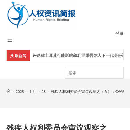
Skip
to
content
登录
评论称土耳其可能影响叙利亚维吾尔人下一代身份认同
美
头条新闻
Search
>
2023
>
1 月
>
28
>
残疾人权利委员会审议观察之（五）：公约第
残疾人权利委员会审议观察之