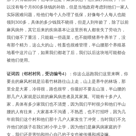
以没有每个月800多块钱的补助，但是当地政府考虑到他们一家人
实际困难问题，给他们每个人办理了低保，好像每个人每人也能
领到300多，具体的多少钱我不晓得，但是人到年龄了，除了以前
麻风病外，其它后来的疾病基本让这里所有人都丧失了劳动力，
我们做不了重活，只能栽一些蔬菜，也不能喂猪养牛养羊了，没
有那个精力，这么大的山，牲畜也很难管理，半山腰那个养殖基
地看中这片山了，如果我们都老了后，我们以后这块地可能都会
被他们使用。
证词四（邻村村民，受访编号4）
：你这么远跑我们这里来啊，你
要去的麻风村就是沿着竹林路往山上走，山上是养牛的林场，那
里全是大雾，冷得很，路也很窄，你最好不要去山顶，半山腰的
那几户人家就是以前的麻风病患者及其家属。可能有十多户人
家，具体有多少家我们也不清楚，因为我们平时很少和他们半山
腰的人有往来，大家基本不沟通，不熟悉，也不打招呼，因为几
年前我们这个村和他们那十几户人家发生了冲突，当时我们不允
许他们的孩子在我们村小学上学，因为他们是麻风病家庭的子
女，我们还是害怕和担心自己的子女也被传播和感染嘛。