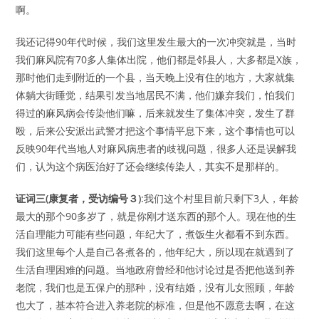
啊。
我还记得90年代时候，我们这里发生最大的一次冲突就是，当时
我们麻风院有70多人集体出院，他们都是邻县人，大多都是X族，
那时他们走到附近的一个县，当天晚上没有住的地方，大家就集
体躺大街睡觉，结果引发当地居民不满，他们嫌弃我们，怕我们
得过的麻风病会传染他们嘛，后来就发生了集体冲突，发生了群
殴，后来公安派出武警才把这个事情平息下来，这个事情也可以
反映90年代当地人对麻风病患者的歧视问题，很多人还是误解我
们，认为这个病医治好了还会继续传染人，其实不是那样的。
证词三(康复者，受访编号３)
:我们这个村里目前只剩下3人，年龄
最大的那个90多岁了，就是你刚才送东西的那个人。现在他的生
活自理能力可能有些问题，年纪大了，煮饭生火都看不到东西。
我们这里每个人是自己各煮各的，他年纪大，所以现在就遇到了
生活自理困难的问题。当地政府曾经和他讨论过是否把他送到养
老院，我们也是五保户的那种，没有结婚，没有儿女照顾，年龄
也大了，基本符合进入养老院的标准，但是他不愿意去啊，在这