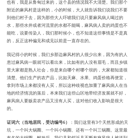
也有，我是从鲁甸过来的，这个县的情况我不大清楚。我们那个
附近的麻风村是这样的，小的时候，大人就告诉我们说我们不要
到他们村子去，因为那些大人吓唬我们说只要麻风病人喝过的
水，那些水井或者河流里的水都不能喝，麻风病人卖的鸡蛋也不
能吃，说要传染人，我们那时候小，也不知道这些事情是不是真
的，反正这种偏见和成见以前是一直存在的。
我记得小的时候，我们乡那边麻风村的人很少出来，因为有的人
患过麻风病一眼就可以看出来，比如有的人没有眉毛，而且乡镇
里大家都是熟人社会，你是来自哪个村哪个坝的，大家都知道很
清楚。他们生产的农产品，比如天麻、水果、鸡蛋价格再便宜，
拿到市场上来都没有人买，所以这种歧视也加重了麻风病人在当
地的经济情况的落后，本来我们这些山区地带经济发展就不好，
麻风病人要贩卖农产品又没有人买，这对他们收入影响是很大
的。
证词六（当地居民，受访编号6）
：我们这里有3个天然形成的天
坑，一个叫大锅圈、一个叫小锅圈、还有一个叫三锅圈。这里最
有名的大锅圈，解放后，我们县和邻近县不断有麻风病人被送到