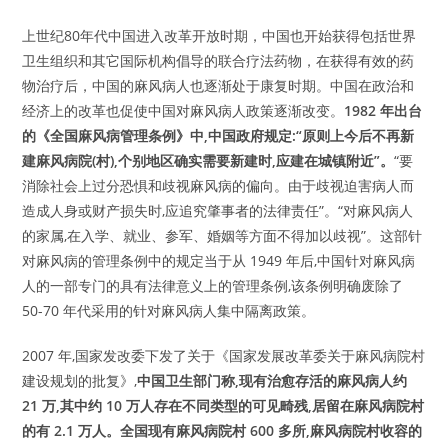
上世纪80年代中国进入改革开放时期，中国也开始获得包括世界
卫生组织和其它国际机构倡导的联合疗法药物，在获得有效的药
物治疗后，中国的麻风病人也逐渐处于康复时期。中国在政治和
经济上的改革也促使中国对麻风病人政策逐渐改变。
1982 年出台
的《全国麻风病管理条例》中,中国政府规定:“原则上今后不再新
建麻风病院(村),个别地区确实需要新建时,应建在城镇附近”。
“要
消除社会上过分恐惧和歧视麻风病的偏向。由于歧视迫害病人而
造成人身或财产损失时,应追究肇事者的法律责任”。“对麻风病人
的家属,在入学、就业、参军、婚姻等方面不得加以歧视”。这部针
对麻风病的管理条例中的规定当于从 1949 年后,中国针对麻风病
人的一部专门的具有法律意义上的管理条例,该条例明确废除了
50-70 年代采用的针对麻风病人集中隔离政策。
2007 年,国家发改委下发了关于《国家发展改革委关于麻风病院村
建设规划的批复》,
中国卫生部门称,现有治愈存活的麻风病人约
21 万,其中约 10 万人存在不同类型的可见畸残,居留在麻风病院村
的有 2.1 万人。全国现有麻风病院村 600 多所,麻风病院村收容的