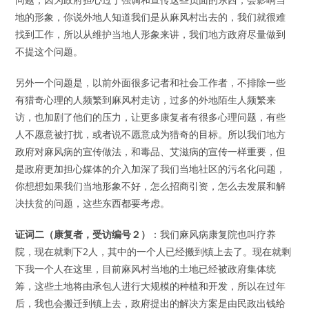
地的形象，你说外地人知道我们是从麻风村出去的，我们就很难
找到工作，所以从维护当地人形象来讲，我们地方政府尽量做到
不提这个问题。
另外一个问题是，以前外面很多记者和社会工作者，不排除一些
有猎奇心理的人频繁到麻风村走访，过多的外地陌生人频繁来
访，也加剧了他们的压力，让更多康复者有很多心理问题，有些
人不愿意被打扰，或者说不愿意成为猎奇的目标。所以我们地方
政府对麻风病的宣传做法，和毒品、艾滋病的宣传一样重要，但
是政府更加担心媒体的介入加深了我们当地社区的污名化问题，
你想想如果我们当地形象不好，怎么招商引资，怎么去发展和解
决扶贫的问题，这些东西都要考虑。
证词二（康复者，受访编号２）
：我们麻风病康复院也叫疗养
院，现在就剩下2人，其中的一个人已经搬到镇上去了。现在就剩
下我一个人在这里，目前麻风村当地的土地已经被政府集体统
筹，这些土地将由承包人进行大规模的种植和开发，所以在过年
后，我也会搬迁到镇上去，政府提出的解决方案是由民政出钱给