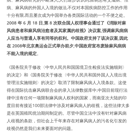
病、麻风病的外国人入境的做法,不仅对本国疾病防控工作的作用
十分有限,而且屡次成为中国举办各类国际活动的一个不便之处。
2008 年 6 月 18 日,第 8 次联合国人权理事会通过了《消除对麻
风病患者和麻风病治愈者及其家属的歧视》决议案,强调麻风病病
人应当与普通人享有同等的权利。中国政府支持了该决议案,因此
在 2008年北京奥运会正式举办前夕,中国政府宣布废除麻风病病
不能入境的规定
。
《国务院关于修改〈中华人民共和国国境卫生检疫法实施细则〉
的决定》和《国务院关于修改〈中华人民共和国外国人入境出境
管理法实施细则〉的决定》取消了限制麻风病人入境条款。这使
得在国际抗击麻风病联合会的录入法律数据库中,中国目前现行法
律中没有任何一项限制麻风病人权利的国家，而南亚次大陆的印
度目前有接近100部法律中涉及对麻风病人的歧视，这些法律大多
是在英国殖民统治期间制定的。尽管中国立法中没有针对麻风病
人歧视的条款，但社会上千年来存在对麻风病人的污名化引发的
歧视仍然是我们未来要面对的问题。