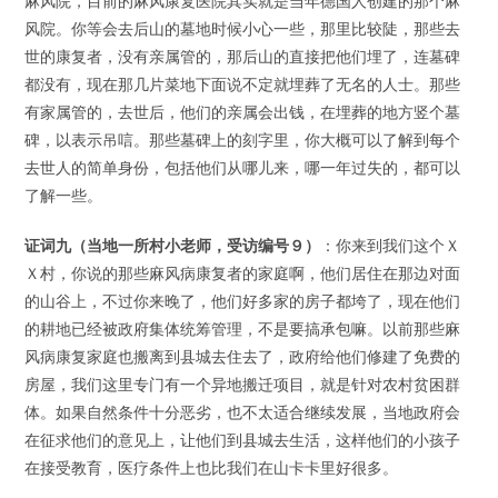
麻风院，目前的麻风康复医院其实就是当年德国人创建的那个麻
风院。你等会去后山的墓地时候小心一些，那里比较陡，那些去
世的康复者，没有亲属管的，那后山的直接把他们埋了，连墓碑
都没有，现在那几片菜地下面说不定就埋葬了无名的人士。那些
有家属管的，去世后，他们的亲属会出钱，在埋葬的地方竖个墓
碑，以表示吊唁。那些墓碑上的刻字里，你大概可以了解到每个
去世人的简单身份，包括他们从哪儿来，哪一年过失的，都可以
了解一些。
证词九（当地一所村小老师，受访编号９）
：你来到我们这个Ｘ
Ｘ村，你说的那些麻风病康复者的家庭啊，他们居住在那边对面
的山谷上，不过你来晚了，他们好多家的房子都垮了，现在他们
的耕地已经被政府集体统筹管理，不是要搞承包嘛。以前那些麻
风病康复家庭也搬离到县城去住去了，政府给他们修建了免费的
房屋，我们这里专门有一个异地搬迁项目，就是针对农村贫困群
体。如果自然条件十分恶劣，也不太适合继续发展，当地政府会
在征求他们的意见上，让他们到县城去生活，这样他们的小孩子
在接受教育，医疗条件上也比我们在山卡卡里好很多。