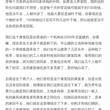
里每个月政府会给800多块钱的补助。如果送入养老院，我听说的
吃住问题我们不用管，但是每个月的零花钱可能就不到100块钱，
他坚决不去，人都90岁了，他最大爱好是抽叶子烟，你看现在这
个物价水平，100块钱估计还买不到几近叶子烟，所以他就坚决不
去政府的养老院呢。
我们这个康复院是由香港的一个机构在2000年后援建的，你看
嘛，现在其实大多房子都是剩下的。半山腰的土地和林地被当地
的一个养殖集团承包了，他们在半山腰养了几百头牛，还种植了
牧草，现在他们的工人很多时候就到我们康复院来，借用我们的
厨房做饭，因为我们房间多，空着也没有用，我们这几个人都不
再了的话，这些建筑物也差不多荒废了，那些钱白花了。
后面还住了两户人，他们曾经是这个康复院的康复者，但是出院
后没有回到老家，就继续在我们这附近居住下来了，因为早年这
整片山都是我们康复院的，土地多得很，足够养活他们一家人，
有的麻风病康复者和康复者之间结合，结婚后就有娃娃了，原来
的家回不去，他们就在这里继续住了下来，你刚才和他们聊的，
那个人有糖尿病，他母亲也是半瘫痪状态，他们因为出院了，所