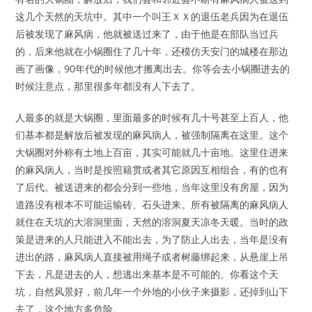
这几个天然的天坑中。其中一个叫王ＸＸ的退伍老兵因为在退伍
后被发现了麻风病，他就被送过来了，由于他是在部队当过兵
的，后来他就在小锅圈住了几十年，还模仿天安门的城楼在那边
画了画像，90年代的时候他才搬离出去。你等会去小锅圈进去的
时候注意点，那里很多年都没有人下去了。
人最多的就是大锅圈，里面最多的时候有几十号甚至上百人，他
们基本都是解放后被发现的麻风病人，被强制隔离在这里。这个
大锅圈对外称有土地上百亩，其实可能就几十亩地。这里住进来
的麻风病人，当时是按照籍贯或者其它原因互相组合，有的也有
了后代。被送进来的都会分到一些地，当年这里没有房屋，因为
道路没有根本不可能运输砖、石头进来。所有被隔离的麻风病人
就住在天坑的大溶洞里面，天然的溶洞夏天凉冬天暖。当时的政
策是进来的人只能进入不能出去，为了防止人出去，当年是没有
进出的路，麻风病人直接被用绳子或者树藤绑起来，从悬崖上吊
下去，凡是进去的人，想逃出来基本是不可能的。你看这个天
坑，自然风景好，前几年一个外地的小伙子来摄影，还掉到山下
去了，这个地方多危险。