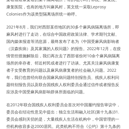
康复医院，也有的地方叫麻风村，英文统一采取Leprosy
Colonies作为该类型隔离场所统一称呼。
2021年8月，我们对西部某些地区的30多个麻风病隔离场所，即
麻风村进行了走访，在综合中国政府政策法律、学术期刊文献、
国内媒体报道等消息源，最终发布了名为《中国受麻风病影响者
（汉森疾病）及其家属的人权问题》的报告。2022年12月，在疫
情管控措施解除后，我们再次去了西部省份对10余个麻风病隔离
场所的幸存者、邻近村民或者进行了访谈。尤其关注麻风病康复
者子女受教育的问题以及麻风病康复者的社会融入问题。2022
年，我们也曾经向联合国麻风病问题特别报告员、残疾人权利问
题特别报告员以及联合国残疾人权利委员会通过信件或者报告反
应涉及中国受麻风病影响群体所面临的问题。
在2012年联合国残疾人权利委员会首次对中国履约报告审议中，
委员会在结论性意见中提出：独立生活和融入社区(第十九条)31.
委员会感到关切的是，大量残疾人生活在机构中，中国管理的一
些机构收容多达2000居民。此类机构不符合《公约》第十九条的