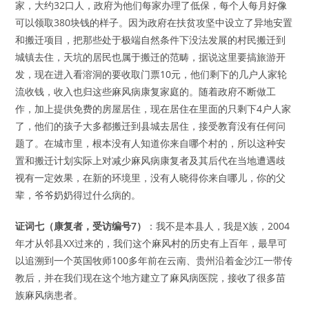
家，大约32口人，政府为他们每家办理了低保，每个人每月好像
可以领取380块钱的样子。因为政府在扶贫攻坚中设立了异地安置
和搬迁项目，把那些处于极端自然条件下没法发展的村民搬迁到
城镇去住，天坑的居民也属于搬迁的范畴，据说这里要搞旅游开
发，现在进入看溶洞的要收取门票10元，他们剩下的几户人家轮
流收钱，收入也归这些麻风病康复家庭的。随着政府不断做工
作，加上提供免费的房屋居住，现在居住在里面的只剩下4户人家
了，他们的孩子大多都搬迁到县城去居住，接受教育没有任何问
题了。在城市里，根本没有人知道你来自哪个村的，所以这种安
置和搬迁计划实际上对减少麻风病康复者及其后代在当地遭遇歧
视有一定效果，在新的环境里，没有人晓得你来自哪儿，你的父
辈，爷爷奶奶得过什么病的。
证词七（康复者，受访编号7）
：我不是本县人，我是X族，2004
年才从邻县XX过来的，我们这个麻风村的历史有上百年，最早可
以追溯到一个英国牧师100多年前在云南、贵州沿着金沙江一带传
教后，并在我们现在这个地方建立了麻风病医院，接收了很多苗
族麻风病患者。