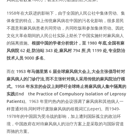
1958年在大跃进的影响下，由于全国的人民公社中集体劳动、集
体食堂的特点，加上传统麻风病在中国的污名化影响，很多居民
不愿意和麻风病患者共同劳动，共同吃饭和参加集体劳动。因此
文化大革命期间的人民公社实际上助长了中国实施针对麻风病人
的隔离措施。
根据中国的学者分析统计，至 1980 年底,全国有麻
风病院 62 处,防治站 343 处,麻风村 794 所,共 1199 处,专业防治
技术人员 9000 多名
。
而在
1953 年马德里第 6 届全球麻风病大会上,大会主张倡导针对
麻风病人的门诊疗法,而不主张针对病人采用传统的麻风院治疗模
式。1958 年东京的会议上则呼吁全球终止将麻风病人集中隔离的
实践(End the Practice of Compulsory Isolation of Leprosy
Patients)
。1963 年里约热内的会议强调了麻风病和其他病人一
样普通对待,同时呼吁废除麻风病的歧视词汇(Leper)。而1949-
1978年的中国因为受冷战的影响，加上遭到国际孤立的政治环
境，中国政府在对待麻风病人的治疗方案上是采取的与国际背道
而驰的方案。