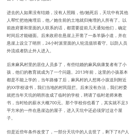
进去的人如果没有结婚，没有人照顾，他/她死后，天坑中有其他
人帮忙把他掩埋后，他／她生前的土地就归掩埋的人所有了。以
前政府要和里面的人联系的话，都需要提前几天通知他们，确定
时间后才能碰面。后来政府在悬崖上开凿了一条羊肠小道，并在
悬崖上设立了哨所，24小时派里面的人轮流值班看守。以防人员
外流或者防止外人进入。
后来麻风村里的居住人员多了，有些结婚的麻风病康复者有了小
孩，他们的教育就成为了一个问题。2013年前，这里的小孩基本
都是不能上学的，当年路修了后，麻风村的人想将小孩送到附近
的XX学校读书，我们当地的村民阻拦。后来没有办法，我们村委
就把当年天坑的哨所改成了临时的学校，聘请了临时老师来教
书，当时给的薪水大概700元。那个学校你也看了，其实就不足3
平方米的一件在悬崖边的屋子，进入天坑中还必须穿过这个屋
子。
但是近些年条件改变了，一部分天坑中的人去世了，剩下了8户人