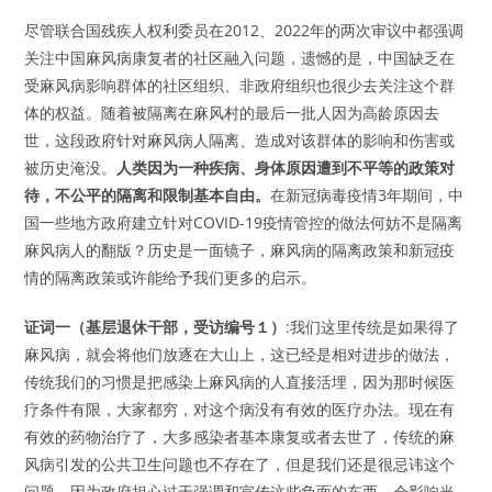
尽管联合国残疾人权利委员在2012、2022年的两次审议中都强调
关注中国麻风病康复者的社区融入问题，遗憾的是，中国缺乏在
受麻风病影响群体的社区组织、非政府组织也很少去关注这个群
体的权益。随着被隔离在麻风村的最后一批人因为高龄原因去
世，这段政府针对麻风病人隔离、造成对该群体的影响和伤害或
被历史淹没。
人类因为一种疾病、身体原因遭到不平等的政策对
待，不公平的隔离和限制基本自由。
在新冠病毒疫情3年期间，中
国一些地方政府建立针对COVID-19疫情管控的做法何妨不是隔离
麻风病人的翻版？历史是一面镜子，麻风病的隔离政策和新冠疫
情的隔离政策或许能给予我们更多的启示。
证词一（基层退休干部，受访编号１）
:我们这里传统是如果得了
麻风病，就会将他们放逐在大山上，这已经是相对进步的做法，
传统我们的习惯是把感染上麻风病的人直接活埋，因为那时候医
疗条件有限，大家都穷，对这个病没有有效的医疗办法。现在有
有效的药物治疗了，大多感染者基本康复或者去世了，传统的麻
风病引发的公共卫生问题也不存在了，但是我们还是很忌讳这个
问题，因为政府担心过于强调和宣传这些负面的东西，会影响当