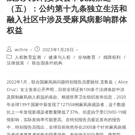
（五）：公约第十九条独立生活和
融入社区中涉及受麻风病影响群体
权益
Post
Post
wchre
2023年1月28日
author:
published:
Post
人权教育监测
/
健康与人权
/
全纳教育
/
残障权利
/
category:
法律政策
/
联合国条约机构
2022年1月，联合国麻风病问题特别报告员爱丽丝.克鲁兹（ Alice
Cruz）女士发表公开声明，目前全球还有100多个法律条款中涉
及限制麻风病人权益的条款。根据世界卫生组织发布信息，2020
年全球139个国家中新发现了127558例麻风病感染者，这个数据
比上一年发现新感染者数量降低了37%。但是由于受COVID-19疫
情影响，实际发病率可能更高。在特别报告员最近发布的报告
中，特别报告员指出，全球目前依然存在2000多个针对麻风病感
染者或者康复者的集中隔离场所，有的地方叫疗养院、康复院、