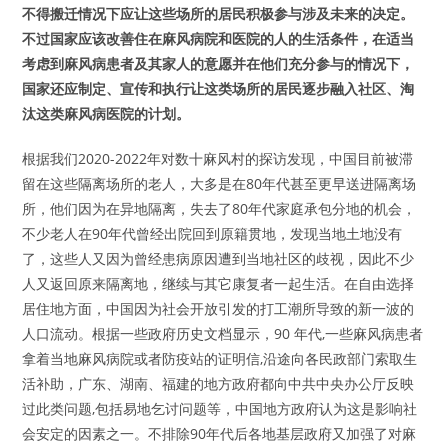
不得搬迁情况下应让这些场所的居民积极参与涉及未来的决定。
不过国家应该改善住在麻风病院和医院的人的生活条件，在适当
考虑到麻风病患者及其家人的意愿并在他们充分参与的情况下，
国家还应制定、宣传和执行让这类场所的居民逐步融入社区、淘
汰这类麻风病医院的计划。
根据我们2020-2022年对数十麻风村的探访发现，中国目前被滞
留在这些隔离场所的老人，大多是在80年代甚至更早送进隔离场
所，他们因为在异地隔离，失去了80年代家庭承包分地的机会，
不少老人在90年代曾经出院回到原籍贯地，发现当地土地没有
了，这些人又因为曾经患病原因遭到当地社区的歧视，因此不少
人又返回原来隔离地，继续与其它康复者一起生活。在自由选择
居住地方面，中国因为社会开放引发的打工潮所导致的新一波的
人口流动。根据一些政府历史文档显示，90 年代,一些麻风病患者
拿着当地麻风病院或者防疫站的证明信,沿途向各民政部门索取生
活补助，广东、湖南、福建的地方政府都向中共中央办公厅反映
过此类问题,包括易地乞讨问题等，中国地方政府认为这是影响社
会安定的因素之一。不排除90年代后各地基层政府又加强了对麻