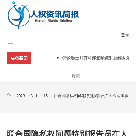
Skip
to
content
登录
评论称土耳其可能影响叙利亚维吾尔人下
头条新闻
Search
>
2023
>
3 月
>
15
>
联合国隐私权问题特别报告员在人权理事会关
联合国隐私权问题特别报告员在人