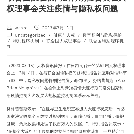
权理事会关注疫情与隐私权问题
Post
Post
wchre
2023年3月15日
author:
published:
Post
Uncategorized
/
健康与人权
/
数字权利与隐私保护
category:
/
特别程序机制
/
联合国人权理事会
/
联合国特别程序机
制
（2023-03-15）人权资讯简报：在日内瓦召开的第52届人权理事
会上，3月14日，在与联合国隐私权问题特别报告员互动对话环节
（ID）中，隐私权问题特别报告员安娜·布里安·努格蕾蕾斯（Ana
Brian Nougrères）在会议上对新冠疫情大流行期间部分国家利
用疫情控制为名发展大规模监控机制体系表示关注。
努格蕾蕾斯表示：“在世界卫生组织宣布进入大流行状态后，许多
国家决定收集个人数据以检测病毒，追踪传播，预防传播，保护
健康，为此收集和处理了数百万人的数据。”。特别报告员表示：
“在整个大流行期间收集的数据的“消除”原则意味着，一旦特定目