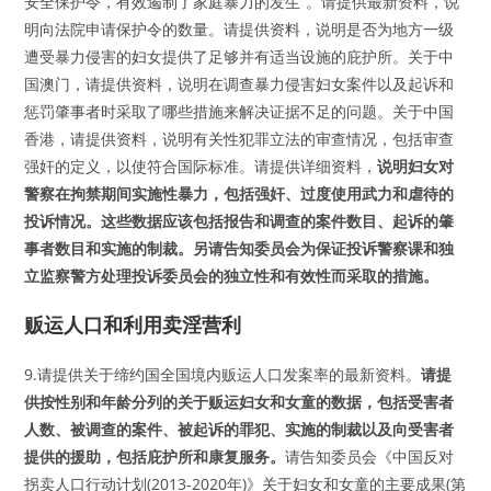
安全保护令，有效遏制了家庭暴力的发生”。请提供最新资料，说
明向法院申请保护令的数量。请提供资料，说明是否为地方一级
遭受暴力侵害的妇女提供了足够并有适当设施的庇护所。关于中
国澳门，请提供资料，说明在调查暴力侵害妇女案件以及起诉和
惩罚肇事者时采取了哪些措施来解决证据不足的问题。关于中国
香港，请提供资料，说明有关性犯罪立法的审查情况，包括审查
强奸的定义，以使符合国际标准。请提供详细资料，
说明妇女对
警察在拘禁期间实施性暴力，包括强奸、过度使用武力和虐待的
投诉情况。这些数据应该包括报告和调查的案件数目、起诉的肇
事者数目和实施的制裁。另请告知委员会为保证投诉警察课和独
立监察警方处理投诉委员会的独立性和有效性而采取的措施。
贩运人口和利用卖淫营利
9.请提供关于缔约国全国境内贩运人口发案率的最新资料。
请提
供按性别和年龄分列的关于贩运妇女和女童的数据，包括受害者
人数、被调查的案件、被起诉的罪犯、实施的制裁以及向受害者
提供的援助，包括庇护所和康复服务。
请告知委员会《中国反对
拐卖人口行动计划(2013-2020年)》关于妇女和女童的主要成果(第