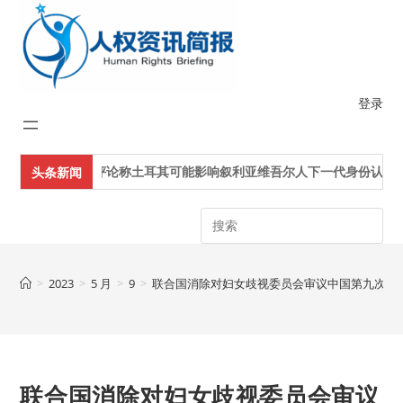
Skip
to
content
登录
评论称土耳其可能影响叙利亚维吾尔人下一代身份认同
头条新闻
Search
>
2023
>
5 月
>
9
>
联合国消除对妇女歧视委员会审议中国第九次定
联合国消除对妇女歧视委员会审议