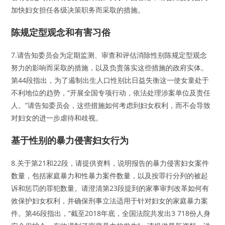
加快妇女担任各级决策职务而采取的措施。
陈规定型观念和有害习俗
7.请告知委员会为定期监测、审查和评估消除性别陈规定型观念
努力的影响而采取的措施，以及负责落实这些措施的政府实体。
第44段指出，为了遏制出生人口性别比日益失衡这一使女童处于
不利地位的趋势，“开展全国专项行动，依法处理涉案单位及责任
人。”请告知委员会，这些措施如何考虑到妇女权利，而不会导致
对妇女的进一步虐待和歧视。
基于性别的暴力侵害妇女行为
8.关于第21和22段，请提供资料，说明报告的暴力侵害妇女案件
数量，包括家庭暴力和性暴力案件数量，以及按罪行分列的被起
诉和惩罚的罪犯数量。请澄清第23段提到的家事审判改革如何有
效保护妇女权利，并确保刑事立法适用于针对妇女的家庭暴力案
件。第46段指出，“截至2018年底，全国法院共发出3 718份人身