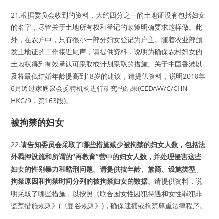
21.根据委员会收到的资料，大约四分之一的土地证没有包括妇女
的名字，尽管关于土地所有权和登记的政策明确要求这样做。此
外，在农户中，只有很小一部分妇女登记为户主。随着农业部颁
发土地证的工作接近尾声，请提供资料，说明为确保农村妇女的
土地权得到有效承认可采取或计划采取的措施。关于中国香港以
及将最低结婚年龄提高到18岁的建议，请提供资料，说明2018年
6月透过家庭议会委聘机构进行研究的结果(CEDAW/C/CHN-
HKG/9，第163段)。
被拘禁的妇女
22.
请告知委员会采取了哪些措施减少被拘禁的妇女人数，包括法
外羁押设施和所谓的“再教育”营中的妇女人数，并处理侵害这些
妇女的性别暴力和酷刑问题。请提供按年龄、族裔、设施类型、
拘禁原因和拘禁时间分列的被拘禁妇女的数据
。请提供资料，说
明采取了哪些措施，以按照《联合国女性囚犯待遇和女性罪犯非
监禁措施规则》(《曼谷规则》)，确保逮捕或拘禁尊重法律程序。