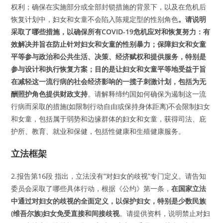
权利；确保在实施部分或全部封锁措施的背景下，以及在危机后
恢复计划中，妇女和女童不会陷入陈规定型的性别角色
。请说明
采取了哪些措施，以确保所有COVID-19危机应对和恢复努力：有
效解决并旨在防止针对妇女和女童的性别暴力；保障妇女和女童
平等参与政治和公共生活、决策、经济赋权和提供服务，特别是
参与设计和执行恢复方案；目的是让妇女和女童平等地受益于旨
在减轻这一流行病的社会经济影响的一揽子刺激计划，包括为无
酬照护角色提供财政支持
。请解释缔约国如何确保为遏制这一流
行病而采取的措施(如限制行动自由或保持身体距离)不会限制妇女
和女童，包括属于弱势和边缘群体的妇女和女童，获得司法、庇
护所、教育、就业和保健，包括性健康和生殖健康服务。
立法框架
2.报告第16段 指出，立法没有“对妇女的歧视”专门定义。请告知
委员会采取了哪些具体行动，根据《公约》第一条，
在国家立法
中通过对妇女的歧视的全面定义，以保护妇女，特别是少数民族
(维吾尔族)妇女免受直接和间接歧视
。请提供资料，说明禁止对妇