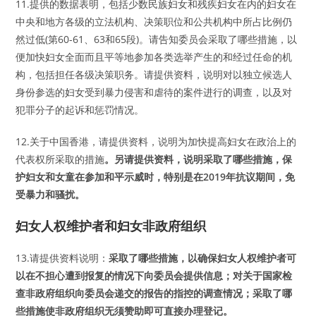
11.提供的数据表明，包括少数民族妇女和残疾妇女在内的妇女在
中央和地方各级的立法机构、决策职位和公共机构中所占比例仍
然过低(第60-61、63和65段)。请告知委员会采取了哪些措施，以
便加快妇女全面而且平等地参加各类选举产生的和经过任命的机
构，包括担任各级决策职务。请提供资料，说明对以独立候选人
身份参选的妇女受到暴力侵害和虐待的案件进行的调查，以及对
犯罪分子的起诉和惩罚情况。
12.关于中国香港，请提供资料，说明为加快提高妇女在政治上的
代表权所采取的措施
。另请提供资料，说明采取了哪些措施，保
护妇女和女童在参加和平示威时，特别是在2019年抗议期间，免
受暴力和骚扰。
妇女人权维护者和妇女非政府组织
13.请提供资料说明：
采取了哪些措施，以确保妇女人权维护者可
以在不担心遭到报复的情况下向委员会提供信息；对关于国家检
查非政府组织向委员会递交的报告的指控的调查情况；采取了哪
些措施使非政府组织无须赞助即可直接办理登记。