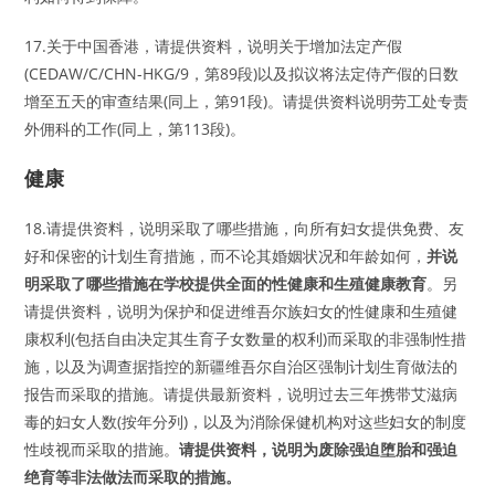
17.关于中国香港，请提供资料，说明关于增加法定产假
(CEDAW/C/CHN-HKG/9，第89段)以及拟议将法定侍产假的日数
增至五天的审查结果(同上，第91段)。请提供资料说明劳工处专责
外佣科的工作(同上，第113段)。
健康
18.请提供资料，说明采取了哪些措施，向所有妇女提供免费、友
好和保密的计划生育措施，而不论其婚姻状况和年龄如何，
并说
明采取了哪些措施在学校提供全面的性健康和生殖健康教育
。另
请提供资料，说明为保护和促进维吾尔族妇女的性健康和生殖健
康权利(包括自由决定其生育子女数量的权利)而采取的非强制性措
施，以及为调查据指控的新疆维吾尔自治区强制计划生育做法的
报告而采取的措施。请提供最新资料，说明过去三年携带艾滋病
毒的妇女人数(按年分列)，以及为消除保健机构对这些妇女的制度
性歧视而采取的措施。
请提供资料，说明为废除强迫堕胎和强迫
绝育等非法做法而采取的措施。