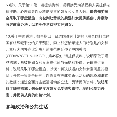
53段)。关于第56段，请提供资料，说明接受为被拐卖人员提供法
律援助、心理疏导以及救助安置的妇女和女童人数。
请告知委员
会采取了哪些措施，向被判处劳教的卖淫妇女提供赔偿，并废除
收容教育办法，以避免任意羁押卖淫妇女。
10.关于中国香港，报告指出，缔约国没有计划把《联合国打击跨
国有组织犯罪公约关于预防、禁止和惩治贩运人口特别是妇女和
儿童行为的补充议定书》适用范围延伸至中国香港
(CEDAW/C/CHN-HKG/9，第49段)。请提供资料，说明采取了哪
些措施，向被拐妇女和女童提供适当保护和补偿。另请提供资
料，说明采取了哪些措施，以便：解决贩运妇女和女童问题的根
源；开展一项综合研究，以收集有关此类贩运活动的规模和形式
的数据；通过全面打击贩运活动的立法。另请提供资料，
说明采
取了哪些措施，来保护卖淫妇女免受嫖客虐待、剥削和暴力侵
害，并提供从良的出路计划。
参与政治和公共生活