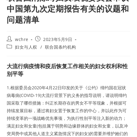
中国第九次定期报告有关的议题和
问题清单
Post
Post
wchre
2023年5月9日
author:
published:
Post
妇女与人权
/
联合国条约机构
category:
大流行病疫情和疫后恢复工作相关的妇女权利和性
别平等
1.根据委员会2020年4月22日印发的关于《公约》缔约国在冠状
病毒病(COVID-19)大流行背景下的义务的指导说明，请说明缔约
国采取了哪些措施：纠正长期存在的男女不平等现象，并根据可
持续发展目标，通过将妇女置于恢复工作的中心，并以此作为可
持续变革的一项战略优先事项，为执行性别平等注入新的动力；
满足妇女和女童(包括属于弱势和边缘群体的妇女和女童，以及冲
突局势中或其他人道主义紧急情况下的妇女)的需要并维护她们的