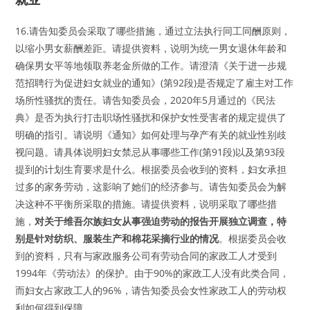
16.请告知委员会采取了哪些措施，通过立法执行同工同酬原则，
以缩小男女薪酬差距。请提供资料，说明为统一男女退休年龄和
确保男女平等地领取养老金所做的工作。请澄清《关于进一步规
范招聘行为促进妇女就业的通知》(第92段)是否规定了雇主对工作
场所性骚扰的责任。请告知委员会，2020年5月通过的《民法
典》是否为执行打击职场性骚扰和保护女性受害者的规定提供了
明确的指引。请说明《通知》如何处理与孕产有关的就业性别歧
视问题。请具体说明妇女禁忌从事哪些工作(第91段)以及第93段
提到的计划生育要求是什么。根据委员会收到的资料，妇女承担
过多的家务劳动，这影响了她们的经济参与。请告知委员会为解
决这种不平衡所采取的措施。请提供资料，说明采取了哪些措
施，
对关于维吾尔族妇女从事强迫劳动的报告开展独立调查，特
别是针对纺织、服装生产和棉花采摘行业的情况
。根据委员会收
到的资料，只有与家政服务公司有劳动合同的家政工人才受到
1994年《劳动法》的保护。由于90%的家政工人没有此类合同，
而妇女占家政工人的96%，请告知委员会女性家政工人的劳动权
利如何得到保障。