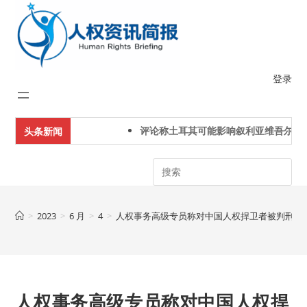
Skip
to
content
登录
评论称土耳其可能影响叙利亚维吾尔人下
头条新闻
Search
>
2023
>
6 月
>
4
>
人权事务高级专员称对中国人权捍卫者被判刑监
人权事务高级专员称对中国人权捍