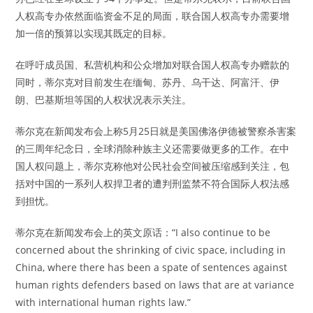
人权高专办依然面临资金不足的局面，联合国人权高专办需要增
加一倍的预算以实现其既定的目标。
在呼吁成员国、私营机构和公众增加对联合国人权高专办赠款的
同时，蒂尔克对目前发生在缅甸、苏丹、乌干达、阿富汗、伊
朗、巴基斯坦等国的人权状况表示关注。
蒂尔克在新闻发布会上称5月25日就是美国佛洛伊德被警察杀害案
的三周年纪念日，全球消除种族主义还需要做更多的工作。在中
国人权问题上，蒂尔克称他对公民社会空间被压缩感到关注，包
括对中国的一系列人权捍卫者的遭判刑监禁不符合国际人权法感
到担忧。
蒂尔克在新闻发布会上的英文原话：“I also continue to be
concerned about the shrinking of civic space, including in
China, where there has been a spate of sentences against
human rights defenders based on laws that are at variance
with international human rights law.”