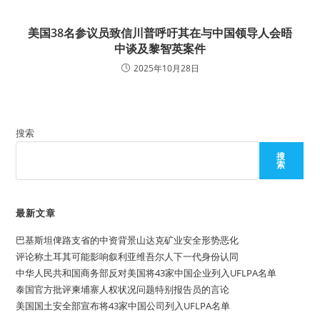
美国38名参议员致信川普呼吁其在与中国领导人会晤
中谈及黎智英案件
2025年10月28日
搜索
搜
索
最新文章
巴基斯坦俾路支省的中资背景山达克矿业安全形势恶化
评论称土耳其可能影响叙利亚维吾尔人下一代身份认同
中华人民共和国商务部反对美国将43家中国企业列入UFLPA名单
泰国官方批评柬埔寨人权状况问题特别报告员的言论
美国国土安全部宣布将43家中国公司列入UFLPA名单