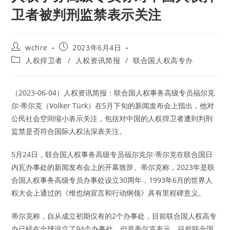
卫者被判刑监禁表示关注
Post
Post
wchre
2023年6月4日
author:
published:
Post
人权捍卫者
/
人权资讯简报
/
联合国人权高专办
category:
（2023-06-04）人权资讯简报：联合国人权事务高级专员福尔克
尔·蒂尔克（Volker Türk）在5月下旬的新闻发布会上指出，他对
公民社会空间缩小表示关注，包括对中国的人权捍卫者遭到判刑
监禁是否符合国际人权法深表关注。
5月24日，联合国人权事务高级专员福尔克尔·蒂尔克在联合国日
内瓦办事处的新闻发布会上的开幕致辞。蒂尔克称，2023年是联
合国人权事务高级专员办事处设立30周年，1993年6月的世界人
权大会上通过的《维也纳宣言和行动纲领》具有里程碑意义。
蒂尔克称，自从成立初期仅有的2个办事处，目前联合国人权高专
办已经在全球设立了94个办事处。但是蒂尔克表示，目前联合国