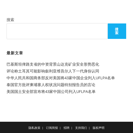
搜索
搜
索
最新文章
巴基斯坦俾路支省的中资背景山达克矿业安全形势恶化
评论称土耳其可能影响叙利亚维吾尔人下一代身份认同
中华人民共和国商务部反对美国将43家中国企业列入UFLPA名单
泰国官方批评柬埔寨人权状况问题特别报告员的言论
美国国土安全部宣布将43家中国公司列入UFLPA名单
隐私政策
订阅简报
招聘
支持我们
版权声明