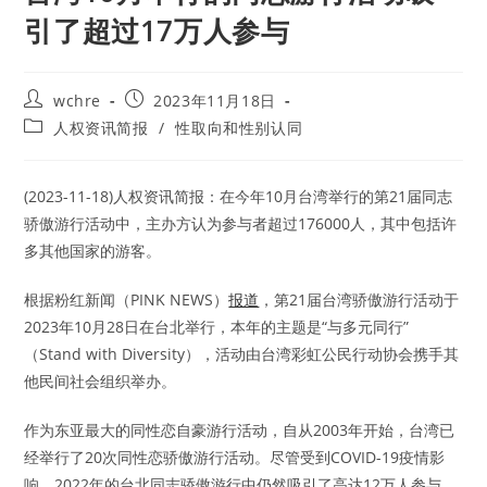
引了超过17万人参与
Post
Post
wchre
2023年11月18日
author:
published:
Post
人权资讯简报
/
性取向和性别认同
category:
(2023-11-18)人权资讯简报：在今年10月台湾举行的第21届同志
骄傲游行活动中，主办方认为参与者超过176000人，其中包括许
多其他国家的游客。
根据粉红新闻（PINK NEWS）
报道
，第21届台湾骄傲游行活动于
2023年10月28日在台北举行，本年的主题是“与多元同行”
（Stand with Diversity），活动由台湾彩虹公民行动协会携手其
他民间社会组织举办。
作为东亚最大的同性恋自豪游行活动，自从2003年开始，台湾已
经举行了20次同性恋骄傲游行活动。尽管受到COVID-19疫情影
响，2022年的台北同志骄傲游行中仍然吸引了高达12万人参与。