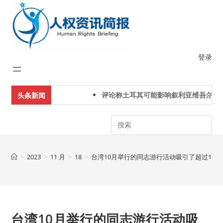
Skip
to
content
登录
评论称土耳其可能影响叙利亚维吾尔人下
头条新闻
Search
>
2023
>
11 月
>
18
>
台湾10月举行的同志游行活动吸引了超过17
台湾10月举行的同志游行活动吸