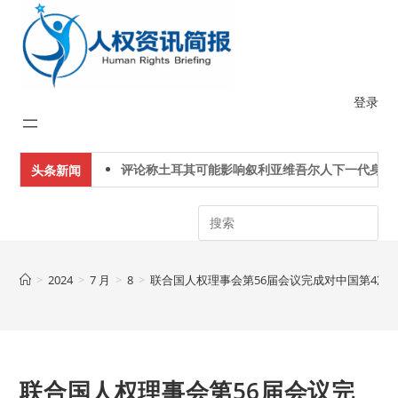
Skip
to
content
登录
评论称土耳其可能影响叙利亚维吾尔人下一代身份认
头条新闻
Search
>
2024
>
7 月
>
8
>
联合国人权理事会第56届会议完成对中国第4次
联合国人权理事会第56届会议完