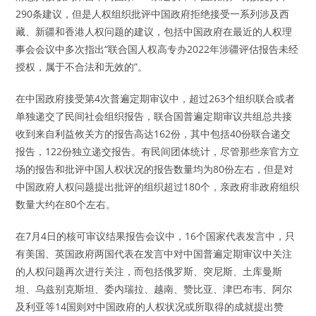
290条建议，但是人权组织批评中国政府拒绝接受一系列涉及西
藏、新疆和香港人权问题的建议，包括中国政府在最近的人权理
事会会议中多次指出“联合国人权高专办2022年涉疆评估报告未经
授权，属于不合法和无效的”。
在中国政府接受第4次普遍定期审议中，超过263个组织联合或者
单独递交了民间社会组织报告，联合国普遍定期审议共组总共接
收到来自利益攸关方的报告高达162份，其中包括40份联合递交
报告，122份独立递交报告。有民间团体统计，尽管那些亲官方立
场的报告和批评中国人权状况的报告数量均为80份左右，但是对
中国政府人权问题提出批评的组织超过180个，亲政府非政府组织
数量大约在80个左右。
在7月4日的核可审议结果报告会议中，16个国家代表发言中，只
有美国、英国政府两国代表在发言中对中国普遍定期审议中关注
的人权问题再次进行关注，而包括俄罗斯、突尼斯、土库曼斯
坦、乌兹别克斯坦、委内瑞拉、越南、赞比亚、津巴布韦、阿尔
及利亚等14国则对中国政府的人权状况或所取得的成就提出赞