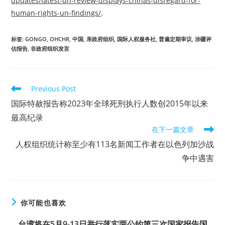
updates/latest-un-review-displays-chinas-disregard-for-
human-rights-un-findings/
.
标签
:
GONGO
,
OHCHR
,
中国
,
亲政府组织
,
国际人权服务社
,
普遍定期审议
,
涉疆评
估报告
,
非政府组织发言
Read
Previous Post
more
国际特赦报告称2023年全球死刑执行人数创2015年以来
articles
最高纪录
在下一篇文章
人权组织统计称至少有113名新闻工作者在以色列加沙战
争中遇害
你可能也喜欢
台湾将在5月9-13日举行落实两公约第三次国家报告国