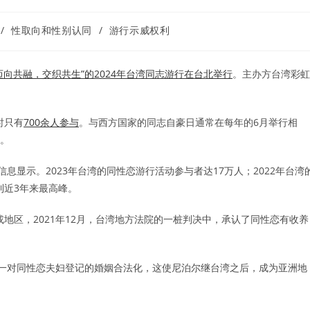
/
性取向和性别认同
/
游行示威权利
迈向共融，交织共生”的2024年台湾同志游行在台北举行
。主办方台湾彩虹
。
时只有
700余人参与
。与西方国家的同志自豪日通常在每年的6月举行相
行。
信息显示。2023年台湾的同性恋游行活动参与者达17万人；2022年台湾
到近3年来最高峰。
或地区，2021年12月，台湾地方法院的一桩判决中，承认了同性恋有收养
承认一对同性恋夫妇登记的婚姻合法化，这使尼泊尔继台湾之后，成为亚洲地