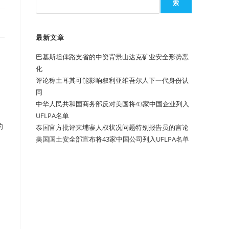
索
最新文章
巴基斯坦俾路支省的中资背景山达克矿业安全形势恶
化
评论称土耳其可能影响叙利亚维吾尔人下一代身份认
同
中华人民共和国商务部反对美国将43家中国企业列入
UFLPA名单
的
泰国官方批评柬埔寨人权状况问题特别报告员的言论
美国国土安全部宣布将43家中国公司列入UFLPA名单