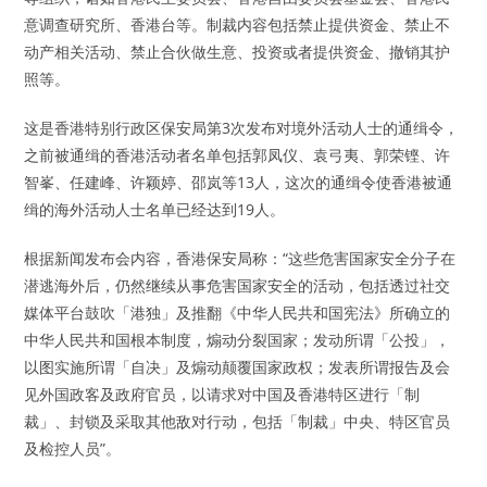
意调查研究所、香港台等。制裁内容包括禁止提供资金、禁止不
动产相关活动、禁止合伙做生意、投资或者提供资金、撤销其护
照等。
这是香港特别行政区保安局第3次发布对境外活动人士的通缉令，
之前被通缉的香港活动者名单包括郭凤仪、袁弓夷、郭荣铿、许
智峯、任建峰、许颖婷、邵岚等13人，这次的通缉令使香港被通
缉的海外活动人士名单已经达到19人。
根据新闻发布会内容，香港保安局称：“这些危害国家安全分子在
潜逃海外后，仍然继续从事危害国家安全的活动，包括透过社交
媒体平台鼓吹「港独」及推翻《中华人民共和国宪法》所确立的
中华人民共和国根本制度，煽动分裂国家；发动所谓「公投」，
以图实施所谓「自决」及煽动颠覆国家政权；发表所谓报告及会
见外国政客及政府官员，以请求对中国及香港特区进行「制
裁」、封锁及采取其他敌对行动，包括「制裁」中央、特区官员
及检控人员”。