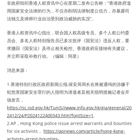
非政府组织香港人权资讯中心在星期二发布公告称：“香港政府滥
用国家安全法律的行为，不仅亦削弱法律制度公信力，亦暴露司
法独立及律师行业自治受到政治威胁的实况“。
香港人权资讯中心指出，联合国人权高级专员、多个人权公约委
员会、多名人权特别报告员已多次批评《国安法》违反人权，要
求撤回《国安法》及停止相关检控。香港政府应接纳有关建议，
并立即采取补救行动。（编辑：阿星）
消息来源：
1.香港特别行政区政府新闻公报,保安局局长在将被通缉的涉嫌干
犯危害国家安全罪行的人指明为潜逃者及相关指明措施记者会开
场发言，
https://sc.isd.gov.hk/TuniS//www.info.gov.hk/gia/general/20
2412/24/P2024122400343.htm?fontSize=1
.
2.AP，Hong Kong police issue arrest warrants and bounties
for six activists，
https://apnews.com/article/hong-kong-
activists-arrest-bounties-