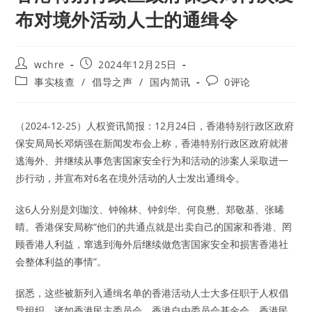
布对境外活动人士的通缉令
Post
Post
wchre
2024年12月25日
author:
published:
Post
Post
事实核查
/
倡导之声
/
国内简讯
0评论
category:
comments:
（2024-12-25）人权资讯简报：12月24日，香港特别行政区政府
保安局局长邓炳强在新闻发布会上称，香港特别行政区政府就潜
逃海外、并继续从事危害国家安全行为和活动的涉案人采取进一
步行动，并宣布对6名在境外活动的人士发出通缉令。
这6人分别是刘珈汶、钟翰林、钟剑华、何良懋、郑敬基、张晞
晴。香港保安局称“他们的共通点就是出卖自己的国家和香港、罔
顾香港人利益，窜逃到海外后继续做危害国家安全和损害香港社
会整体利益的事情”。
据悉，这些被新列入通缉名单的香港活动人士大多任职于人权倡
导组织，诸如香港民主委员会、香港自由委员会基金会、香港民