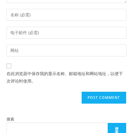
Enter
your
name
Enter
or
your
username
email
Enter
to
address
your
comment
to
website
comment
URL
在此浏览器中保存我的显示名称、邮箱地址和网站地址，以便下
(optional)
次评论时使用。
搜索
搜
索