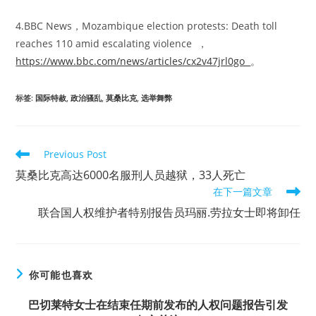
4.BBC News，Mozambique election protests: Death toll
reaches 110 amid escalating violence ，
https://www.bbc.com/news/articles/cx2v47jrl0go
。
标签
:
国际特赦
,
政治骚乱
,
莫桑比克
,
选举舞弊
Read
Previous Post
more
莫桑比克高达6000名服刑人员越狱，33人死亡
articles
在下一篇文章
联合国人权维护者特别报告员玛丽.劳拉女士即将卸任
你可能也喜欢
巴切莱特女士在结束任期前发布的人权问题报告引发