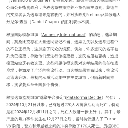
（Venâncio Mondlane）支持者发起。蒙德兰曾因选举结果的不
公而公开指责政府，声称选举被操控并不符合民主原则。蒙德兰
的支持者认为选举结果是篡改的，并对执政党Frelimo及其候选人
丹尼尔·查波（Daniel Chapo）的胜利表示不满。
根据国际特赦组织（
Amnesty International
）的消息，选举期
间，莫桑比克存在大量选民登记不当、选票丢失以及选举过程中
的不公正行为，这加剧了民众的愤怒。例如，许多选民的名字被
列为已投票，导致他们无法行使投票权，选民名册被更换，造成
投票站缺乏有效选票。这些问题使得选民对选举结果的信任彻底
崩塌，并激发了广泛的抗议行动。自选举结果宣布以来，抗议活
动迅速升级。最初的示威活动集中在主要城市，但随着时间推
移，抗议蔓延至全国多个省份。
根据选举监测组织“选举平台决定”(
Plataforma Decide
）的估计，
2024年10月21日以来，已有超过270人因抗议活动而死亡，特别
是在2024年12月和11月之间，死亡人数进一步上升（。其中，最
严重的暴力事件发生在12月23日之后，当时抗议进入了“Turbo
V8”阶段，警方和示威者之间的冲突导致了176人死亡。另据BBC