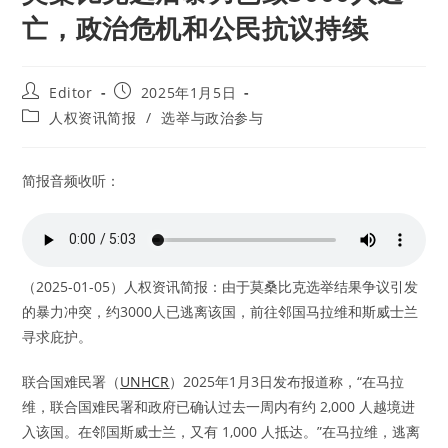
亡，政治危机和公民抗议持续
Post
Post
Editor
2025年1月5日
author:
published:
Post
人权资讯简报
/
选举与政治参与
category:
简报音频收听：
（2025-01-05）人权资讯简报：由于莫桑比克选举结果争议引发
的暴力冲突，约3000人已逃离该国，前往邻国马拉维和斯威士兰
寻求庇护。
联合国难民署（
UNHCR
）2025年1月3日发布报道称，“在马拉
维，联合国难民署和政府已确认过去一周内有约 2,000 人越境进
入该国。在邻国斯威士兰，又有 1,000 人抵达。”在马拉维，逃离