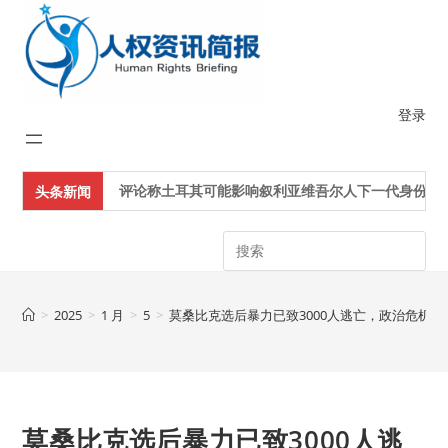
Skip
to
content
登录
评论称土耳其可能影响叙利亚维吾尔人下一代身份认同
头条新闻
Search
>
2025
>
1 月
>
5
>
莫桑比克选后暴力已致3000人逃亡，政治危机
莫桑比克选后暴力已致3000人逃