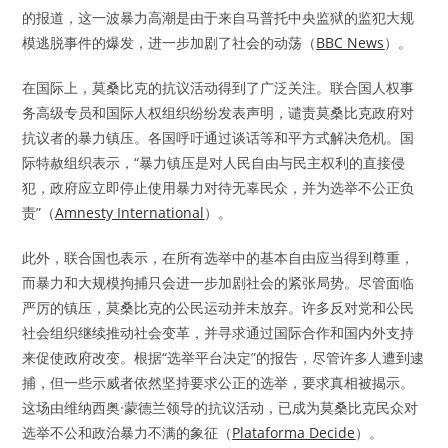
的报道，这一波暴力高潮是由于来自马普托中央监狱的监犯大规
模逃脱事件的爆发，进一步加剧了社会的动荡（
BBC News
）。
在国际上，莫桑比克的抗议活动得到了广泛关注。联合国人权事
务高级专员和国际人权组织纷纷发表声明，谴责莫桑比克政府对
抗议者的暴力镇压。各国呼吁通过谈话等和平方式解决危机。国
际特赦组织表示，“暴力镇压是对人民自由与民主权利的直接侵
犯，政府应立即停止使用暴力对待无辜民众，并为选举不公正负
责”（
Amnesty International
）。
此外，联合国也表示，在所有选举中的基本自由应当得到尊重，
而暴力和大规模拘捕只会进一步加剧社会的紧张局势。尽管面临
严厉的镇压，莫桑比克的公民运动并未放弃。许多反对党和公民
社会组织继续推动社会变革，并寻求通过国际合作和国内外支持
来促使政府改变。根据“选举平台决定”的报告，尽管许多人遭到逮
捕，但一些示威者依然坚持要求公正的选举，要求真相被揭示。
这场由维纳西奥·蒙德兰领导的抗议活动，已成为莫桑比克民众对
选举不公和政治暴力不满的象征（
Plataforma Decide
）。