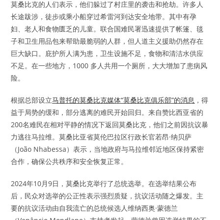
莫桑比克的人们表示，他们躲过了村庄里的袭击和抢劫。许多人
长途跋涉，徒步或乘小船穿过希雷河到达安全地带。其中有孕
妇、老人和食物匮乏的儿童。联合国难民署迅速提供了帐篷、毯
子和卫生用品包来帮助最脆弱的人群，但人道主义援助仍然存在
巨大缺口。庇护所人满为患，卫生设施不足，食物和清洁水供应
不足。在一些地方，1000 多人共用一个厕所，大大增加了患病风
险。
根据总部设立
马普托的莫桑比克媒体“莫桑比克俱乐部”的消息
，得
益于局势的缓和，部分逃离的难民开始回归。来自赞比西亚省的
200名难民在相对平静的情况下返回莫桑比克，他们之前因抗议暴
力逃往马拉维。莫桑比亚省莫伦巴拉区行政长官若昂·纳贝萨
（João Nhabessa）表示，当地政府与马拉维邻近地区保持紧密
合作，确保公共秩序和安全恢复正常。
2024年10月9日，莫桑比克举行了总统选举。在选举结果公布
后，民众对选举的公正性表示强烈质疑，抗议活动随之爆发。主
要的抗议活动由自我流亡的总统候选人维纳西奥·蒙德兰