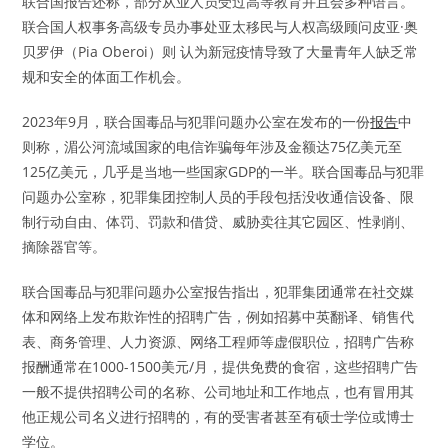
联合国报告还称，部分从业人员受过高等教育并且会多种语言。
联合国人权事务高级专员办事处亚太移民与人权高级顾问皮亚·奥
贝罗伊（Pia Oberoi）则 认为新冠疫情导致了大量青年人缺乏常
规和安全的体面工作机会。
2023年9月，联合国毒品与犯罪问题办公室在发布的一份
报告
中
则称，湄公河流域国家的电信诈骗每年涉及金额达75亿美元至
125亿美元，几乎是当地一些国家GDP的一半。联合国毒品与犯罪
问题办公室称，犯罪集团控制人员的手段包括没收通信设备、限
制行动自由、体罚、罚款和借贷、威胁卖往其它园区、性剥削、
摘除器官等。
联合国毒品与犯罪问题办公室报告指出，犯罪集团通常在社交媒
体和网络上发布欺诈性的招聘广告，例如招募中英翻译、销售代
表、商务管理、人力资源、网络工程师等虚假职位，招聘广告称
报酬通常在1000-1500美元/月，提供免费的食宿，这些招聘广告
一般不提供招聘公司的名称、公司地址和工作地点，也有冒用其
他正规公司名义进行招聘的，有的受害者甚至有硕士学位或博士
学位。