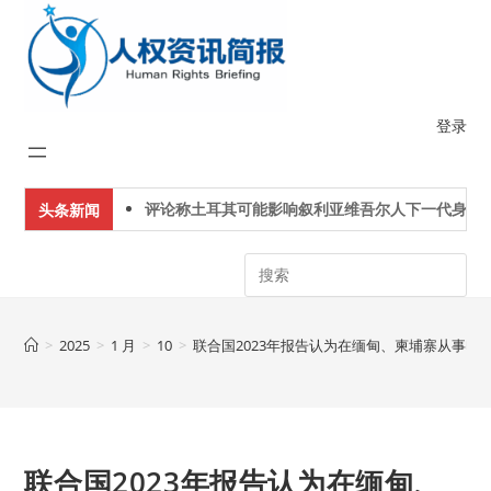
Skip
to
content
登录
评论称土耳其可能影响叙利亚维吾尔人下一代身份认
头条新闻
Search
>
2025
>
1 月
>
10
>
联合国2023年报告认为在缅甸、柬埔寨从事电
联合国2023年报告认为在缅甸、