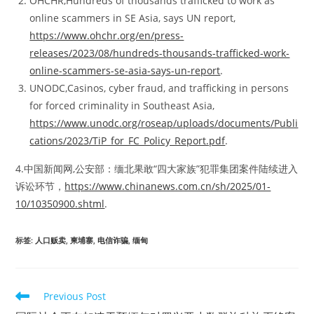
OHCHR,Hundreds of thousands trafficked to work as
online scammers in SE Asia, says UN report,
https://www.ohchr.org/en/press-
releases/2023/08/hundreds-thousands-trafficked-work-
online-scammers-se-asia-says-un-report
.
UNODC,Casinos, cyber fraud, and trafficking in persons
for forced criminality in Southeast Asia,
https://www.unodc.org/roseap/uploads/documents/Publi
cations/2023/TiP_for_FC_Policy_Report.pdf
.
4.中国新闻网,公安部：缅北果敢“四大家族”犯罪集团案件陆续进入
诉讼环节，
https://www.chinanews.com.cn/sh/2025/01-
10/10350900.shtml
.
标签
:
人口贩卖
,
柬埔寨
,
电信诈骗
,
缅甸
Read
Previous Post
more