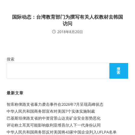
国际动态：台湾教育部门为撰写有关人权教材去韩国
访问
2018年8月20日
搜索
搜
索
最新文章
智库称俾路支省暴力袭击事件在2026年7月呈现高峰状态
中华人民共和国商务部宣布对美国7个实体实施制裁
巴基斯坦俾路支省的中资背景山达克矿业安全形势恶化
评论称土耳其可能影响叙利亚维吾尔人下一代身份认同
中华人民共和国商务部反对美国将43家中国企业列入UFLPA名单