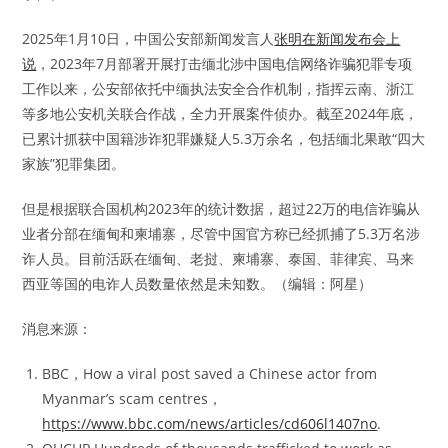
2025年1月10日，中国公安部新闻发言人
张明在新闻发布会上
说
，2023年7月部署开展打击缅北涉中国电信网络诈骗犯罪专项
工作以来，公安部依托中缅执法安全合作机制，指挥云南、浙江
等多地公安机关联合作战，全力开展案件侦办。截至2024年底，
已累计抓获中国籍涉诈犯罪嫌疑人5.3万余名，包括缅北果敢“四大
家族”犯罪集团。
但是根据联合国机构2023年的统计数据，超过22万的电信诈骗从
业者分部在缅甸和柬埔寨，尽管中国官方称已经抓捕了5.3万名涉
诈人员。目前活跃在缅甸、老挝、柬埔寨、泰国、菲律宾、马来
西亚等国的电诈人员数量依然是未知数。（编辑：阿星）
消息来源：
BBC，How a viral post saved a Chinese actor from
Myanmar’s scam centres，
https://www.bbc.com/news/articles/cd606l1407no
.