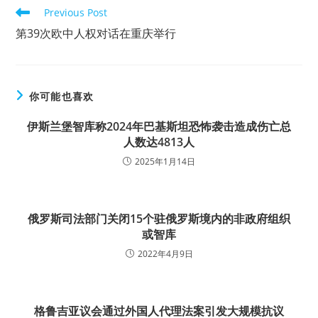
Read
Previous Post
more
第39次欧中人权对话在重庆举行
articles
你可能也喜欢
伊斯兰堡智库称2024年巴基斯坦恐怖袭击造成伤亡总
人数达4813人
2025年1月14日
俄罗斯司法部门关闭15个驻俄罗斯境内的非政府组织
或智库
2022年4月9日
格鲁吉亚议会通过外国人代理法案引发大规模抗议