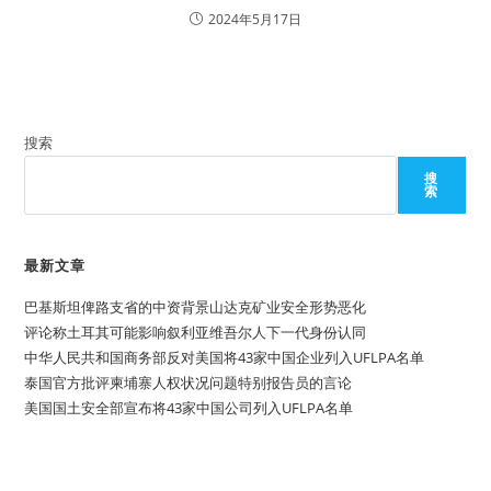
2024年5月17日
搜索
搜
索
最新文章
巴基斯坦俾路支省的中资背景山达克矿业安全形势恶化
评论称土耳其可能影响叙利亚维吾尔人下一代身份认同
中华人民共和国商务部反对美国将43家中国企业列入UFLPA名单
泰国官方批评柬埔寨人权状况问题特别报告员的言论
美国国土安全部宣布将43家中国公司列入UFLPA名单