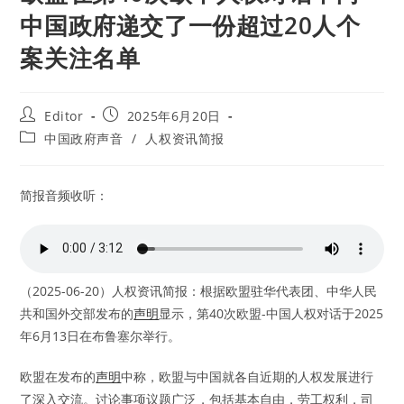
中国政府递交了一份超过20人个
案关注名单
Post
Post
Editor
2025年6月20日
author:
published:
Post
中国政府声音
/
人权资讯简报
category:
简报音频收听：
（2025-06-20）人权资讯简报：根据欧盟驻华代表团、中华人民
共和国外交部发布的
声明
显示，第40次欧盟-中国人权对话于2025
年6月13日在布鲁塞尔举行。
欧盟在发布的
声明
中称，欧盟与中国就各自近期的人权发展进行
了深入交流。讨论事项议题广泛，包括基本自由，劳工权利，司