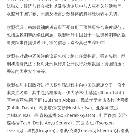
法独立，经济与社会权利以及多边论坛中与人权有关的活动等。
欧盟对中国宗教、民族及语言少数群体的脆弱处境表示关切。
欧盟强调，宗教领袖的遴选应不受政府干预并应符合宗教规范，
包括达赖喇嘛的续任问题。欧盟呼吁中国就十一世班禅喇嘛的强
迫失踪事件提供透明可靠的信息，迄今其已失踪30年。
欧盟在对话中还关注的议题包括：终止任意拘留、强迫失踪、酷
刑和虐待做法；反对死刑执行并公开执行死刑数据；跨国镇压；
香港的国家安全法等。
欧盟在与中国政府进行人权对话过程中向中国政府递交了一份个
案关注名单，其中包括桂敏海、伊力哈木·土赫提 (Ilham Tohti)、
医生古丽先·阿巴斯 (Gulshan Abbas)、民族学学者热依拉·达吾提
(Rahile Davut)、胡史塔尔·艾沙(Hushtar Isa)、亚尔坤·艾沙
(Yalkun Isa)、果·喜饶嘉措(Go Sherab Gyatso)，扎西多杰·安雅·
森格拉(Tashi Dorje Anya Sengra)，宗贡·次仁 (Tsongon
Tsering)，珠扎(Drugdra)，洛桑·克珠(Lobsang Khedrub)和洛桑