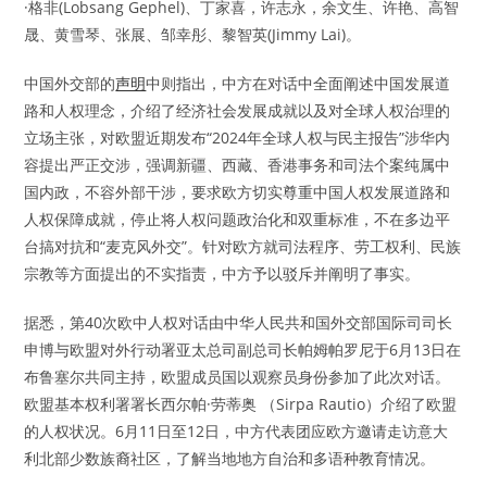
·格非(Lobsang Gephel)、丁家喜，许志永，余文生、许艳、高智
晟、黄雪琴、张展、邹幸彤、黎智英(Jimmy Lai)。
中国外交部的
声明
中则指出，中方在对话中全面阐述中国发展道
路和人权理念，介绍了经济社会发展成就以及对全球人权治理的
立场主张，对欧盟近期发布“2024年全球人权与民主报告”涉华内
容提出严正交涉，强调新疆、西藏、香港事务和司法个案纯属中
国内政，不容外部干涉，要求欧方切实尊重中国人权发展道路和
人权保障成就，停止将人权问题政治化和双重标准，不在多边平
台搞对抗和“麦克风外交”。针对欧方就司法程序、劳工权利、民族
宗教等方面提出的不实指责，中方予以驳斥并阐明了事实。
据悉，第40次欧中人权对话由中华人民共和国外交部国际司司长
申博与欧盟对外行动署亚太总司副总司长帕姆帕罗尼于6月13日在
布鲁塞尔共同主持，欧盟成员国以观察员身份参加了此次对话。
欧盟基本权利署署长西尔帕·劳蒂奥 （Sirpa Rautio）介绍了欧盟
的人权状况。6月11日至12日，中方代表团应欧方邀请走访意大
利北部少数族裔社区，了解当地地方自治和多语种教育情况。