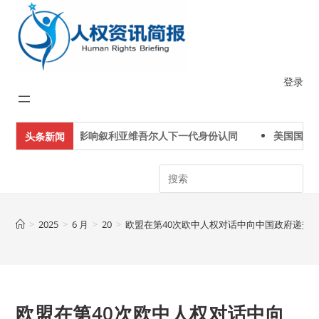
Skip
to
content
登录
论称土耳其可能影响叙利亚维吾尔人下一代身份认同
美国国务卿
头条新闻
Search
>
2025
>
6 月
>
20
>
欧盟在第40次欧中人权对话中向中国政府递交了
欧盟在第40次欧中人权对话中向