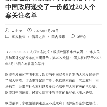
中国政府递交了一份超过20人个
案关注名单
Post
Post
wchre
2025年6月20日
author:
published:
Post
Post
事实核查
/
倡导之声
/
国内简讯
0评论
category:
comments:
（2025-06-20）人权资讯简报：根据欧盟驻华代表团、中华人民
共和国外交部发布的声明显示，第40次欧盟-中国人权对话于2025
年6月13日在布鲁塞尔举行。
欧盟在发布的声明中称，欧盟与中国就各自近期的人权发展进行
了深入交流。讨论事项议题广泛，包括基本自由，劳工权利，司
法独立，经济与社会权利以及多边论坛中与人权有关的活动等。
欧盟对中国宗教、民族及语言少数群体的脆弱处境表示关切。
欧盟强调，宗教领袖的遴选应不受政府干预并应符合宗教规范，