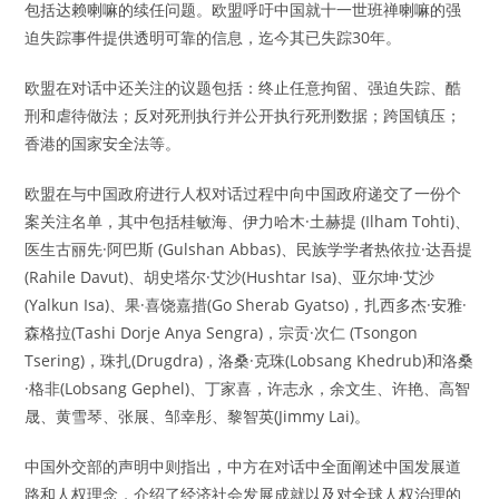
包括达赖喇嘛的续任问题。欧盟呼吁中国就十一世班禅喇嘛的强
迫失踪事件提供透明可靠的信息，迄今其已失踪30年。
欧盟在对话中还关注的议题包括：终止任意拘留、强迫失踪、酷
刑和虐待做法；反对死刑执行并公开执行死刑数据；跨国镇压；
香港的国家安全法等。
欧盟在与中国政府进行人权对话过程中向中国政府递交了一份个
案关注名单，其中包括桂敏海、伊力哈木·土赫提 (Ilham Tohti)、
医生古丽先·阿巴斯 (Gulshan Abbas)、民族学学者热依拉·达吾提
(Rahile Davut)、胡史塔尔·艾沙(Hushtar Isa)、亚尔坤·艾沙
(Yalkun Isa)、果·喜饶嘉措(Go Sherab Gyatso)，扎西多杰·安雅·
森格拉(Tashi Dorje Anya Sengra)，宗贡·次仁 (Tsongon
Tsering)，珠扎(Drugdra)，洛桑·克珠(Lobsang Khedrub)和洛桑
·格非(Lobsang Gephel)、丁家喜，许志永，余文生、许艳、高智
晟、黄雪琴、张展、邹幸彤、黎智英(Jimmy Lai)。
中国外交部的声明中则指出，中方在对话中全面阐述中国发展道
路和人权理念，介绍了经济社会发展成就以及对全球人权治理的