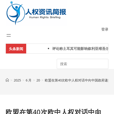
Skip
to
content
登录
评论称土耳其可能影响叙利亚维吾尔人下
头条新闻
Search
>
2025
>
6 月
>
20
>
欧盟在第40次欧中人权对话中向中国政府递交了
欧盟在第40次欧中人权对话中向