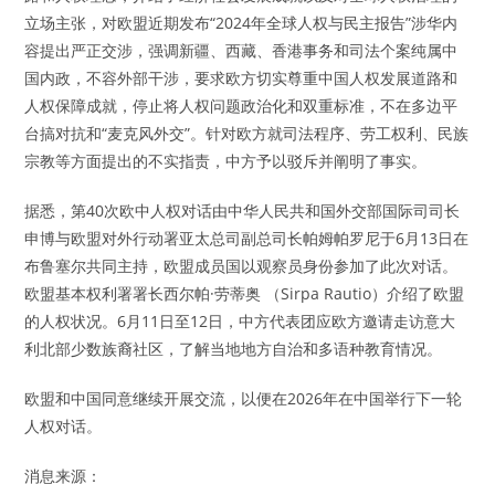
立场主张，对欧盟近期发布“2024年全球人权与民主报告”涉华内
容提出严正交涉，强调新疆、西藏、香港事务和司法个案纯属中
国内政，不容外部干涉，要求欧方切实尊重中国人权发展道路和
人权保障成就，停止将人权问题政治化和双重标准，不在多边平
台搞对抗和“麦克风外交”。针对欧方就司法程序、劳工权利、民族
宗教等方面提出的不实指责，中方予以驳斥并阐明了事实。
据悉，第40次欧中人权对话由中华人民共和国外交部国际司司长
申博与欧盟对外行动署亚太总司副总司长帕姆帕罗尼于6月13日在
布鲁塞尔共同主持，欧盟成员国以观察员身份参加了此次对话。
欧盟基本权利署署长西尔帕·劳蒂奥 （Sirpa Rautio）介绍了欧盟
的人权状况。6月11日至12日，中方代表团应欧方邀请走访意大
利北部少数族裔社区，了解当地地方自治和多语种教育情况。
欧盟和中国同意继续开展交流，以便在2026年在中国举行下一轮
人权对话。
消息来源：