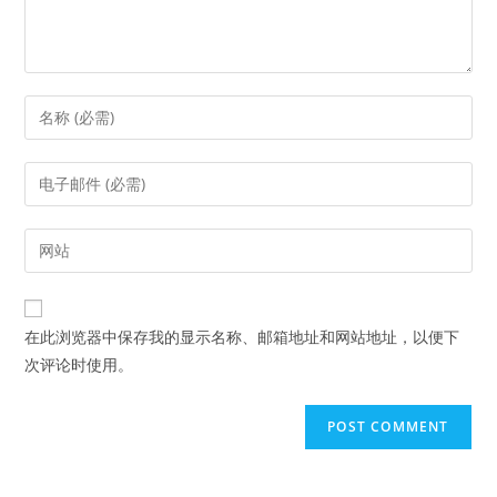
Enter
your
name
Enter
or
your
username
email
Enter
to
address
your
comment
to
website
comment
URL
在此浏览器中保存我的显示名称、邮箱地址和网站地址，以便下
(optional)
次评论时使用。