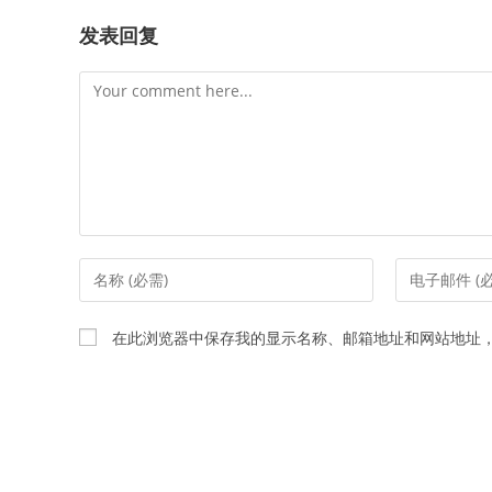
发表回复
Comment
Enter
Enter
your
your
name
email
在此浏览器中保存我的显示名称、邮箱地址和网站地址
or
address
username
to
to
comment
comment