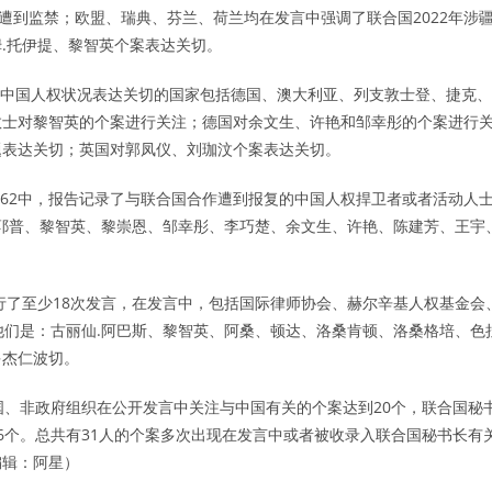
遭到监禁；欧盟、瑞典、芬兰、荷兰均在发言中强调了联合国2022年涉
.托伊提、黎智英个案表达关切。
，对中国人权状况表达关切的国家包括德国、澳大利亚、列支敦士登、捷克、
敦士对黎智英的个案进行关注；德国对余文生、许艳和邹幸彤的个案进行
题表达关切；英国对郭凤仪、刘珈汶个案表达关切。
/60/62中，报告记录了与联合国合作遭到报复的中国人权捍卫者或者活动人
阿耶普、黎智英、黎崇恩、邹幸彤、李巧楚、余文生、许艳、陈建芳、王宇
行了至少18次发言，在发言中，包括国际律师协会、赫尔辛基人权基金会
他们是：古丽仙.阿巴斯、黎智英、阿桑、顿达、洛桑肯顿、洛桑格培、色
多杰仁波切。
国、非政府组织在公开发言中关注与中国有关的个案达到20个，联合国秘
6个。总共有31人的个案多次出现在发言中或者被收录入联合国秘书长有
编辑：阿星）