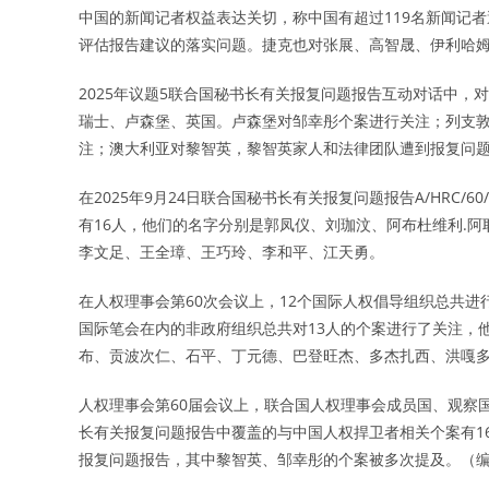
中国的新闻记者权益表达关切，称中国有超过119名新闻记者
评估报告建议的落实问题。捷克也对张展、高智晟、伊利哈姆
2025年议题5联合国秘书长有关报复问题报告互动对话中
瑞士、卢森堡、英国。卢森堡对邹幸彤个案进行关注；列支
注；澳大利亚对黎智英，黎智英家人和法律团队遭到报复问
在2025年9月24日联合国秘书长有关报复问题报告A/HRC
有16人，他们的名字分别是郭凤仪、刘珈汶、阿布杜维利.
李文足、王全璋、王巧玲、李和平、江天勇。
在人权理事会第60次会议上，12个国际人权倡导组织总共进
国际笔会在内的非政府组织总共对13人的个案进行了关注，
布、贡波次仁、石平、丁元德、巴登旺杰、多杰扎西、洪嘎
人权理事会第60届会议上，联合国人权理事会成员国、观察
长有关报复问题报告中覆盖的与中国人权捍卫者相关个案有1
报复问题报告，其中黎智英、邹幸彤的个案被多次提及。（