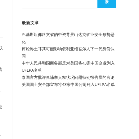
索
最新文章
巴基斯坦俾路支省的中资背景山达克矿业安全形势恶
化
联
评论称土耳其可能影响叙利亚维吾尔人下一代身份认
同
中华人民共和国商务部反对美国将43家中国企业列入
瑞
UFLPA名单
泰国官方批评柬埔寨人权状况问题特别报告员的言论
美国国土安全部宣布将43家中国公司列入UFLPA名单
开
到
他
对