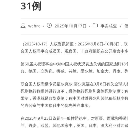
31例
Post
Post
Post
wchre
2025年10月17日
事实核查
/
author:
published:
category:
（2025-10-17）人权资讯简报：2025年9月8日-10
合国人权理事会成员国、观察国、非政府组织在公开发言中
第60届人权理事会中对中国人权状况表达关切的国家达到1
典、德国、立陶宛、挪威、芬兰、爱尔兰、加拿大、丹麦、
联合国人权高级专员福尔克尔.蒂尔克福在9月8日有关全球
死刑执行数据并进行改革，缓停执行死刑和废除死刑制度；
限制，香港就是典型案例；称中国对维吾尔和其他穆斯林少数
的办公室与中国接触中的优先关注事项。
在2025年9月23日议题4一般性辩论中，对新疆、西藏和
兰、丹麦、欧盟。其他国家中，英国、日本、澳大利亚对西