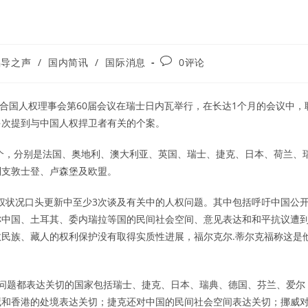
Post
倡导之声
/
国内简讯
/
国际消息
0评论
comments:
月8日，联合国人权理事会第60届会议在瑞士日内瓦举行，在长达1个月的会议中，
多次提到与中国人权捍卫者有关的个案。
8个，分别是法国、奥地利、澳大利亚、英国、瑞士、捷克、日本、荷兰、
列支敦士登、卢森堡及欧盟。
人权状况口头更新中至少3次谈及有关中的人权问题。其中包括呼吁中国公
称中国、土耳其、委内瑞拉等国的民间社会空间、意见表达和和平抗议遭
民族、藏人的权利保护没有取得实质性进展，福尔克尔.蒂尔克福称这是
香港问题都表达关切的国家包括瑞士、捷克、日本、瑞典、德国、芬兰、爱尔
藏和香港的处境表达关切；捷克还对中国的民间社会空间表达关切；挪威