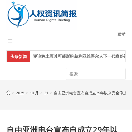
Skip
to
content
登录
评论称土耳其可能影响叙利亚维吾尔人下一代身份认同
头条新闻
Search
>
2025
>
10 月
>
31
>
自由亚洲电台宣布自成立29年以来完全停止新
自由亚洲电台宣布自成立29年以