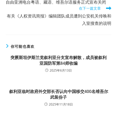
自由亚洲电台粤语、藏语、维吾尔语服务正式宣布关闭
articles
在下一篇文章
有关《人权资讯简报》编辑团队成员遭到公安机关传唤和
入室搜查的说明
你可能也喜欢
突厥斯坦伊斯兰党叙利亚分支宣布解散，成员被叙利
亚国防军第84师收编
2025年6月13日
叙利亚临时政府外交部长否认向中国移交400名维吾尔
武装份子
2025年11月18日