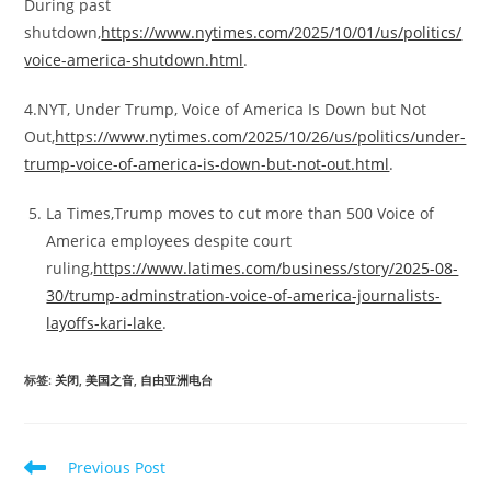
During past
shutdown,
https://www.nytimes.com/2025/10/01/us/politics/
voice-america-shutdown.html
.
4.NYT, Under Trump, Voice of America Is Down but Not
Out,
https://www.nytimes.com/2025/10/26/us/politics/under-
trump-voice-of-america-is-down-but-not-out.html
.
La Times,Trump moves to cut more than 500 Voice of
America employees despite court
ruling,
https://www.latimes.com/business/story/2025-08-
30/trump-adminstration-voice-of-america-journalists-
layoffs-kari-lake
.
标签
:
关闭
,
美国之音
,
自由亚洲电台
Read
Previous Post
more