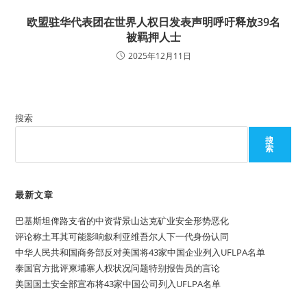
欧盟驻华代表团在世界人权日发表声明呼吁释放39名
被羁押人士
2025年12月11日
搜索
搜
索
最新文章
巴基斯坦俾路支省的中资背景山达克矿业安全形势恶化
评论称土耳其可能影响叙利亚维吾尔人下一代身份认同
中华人民共和国商务部反对美国将43家中国企业列入UFLPA名单
泰国官方批评柬埔寨人权状况问题特别报告员的言论
美国国土安全部宣布将43家中国公司列入UFLPA名单