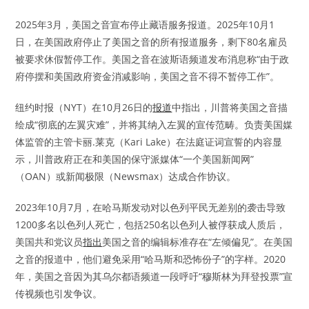
2025年3月，美国之音宣布停止藏语服务报道。2025年10月1
日，在美国政府停止了美国之音的所有报道服务，剩下80名雇员
被要求休假暂停工作。美国之音在波斯语频道发布消息称“由于政
府停摆和美国政府资金消减影响，美国之音不得不暂停工作”。
纽约时报（NYT）在10月26日的
报道
中指出，川普将美国之音描
绘成“彻底的左翼灾难”，并将其纳入左翼的宣传范畴。负责美国媒
体监管的主管卡丽.莱克（Kari Lake）在法庭证词宣誓的内容显
示，川普政府正在和美国的保守派媒体“一个美国新闻网”
（OAN）或新闻极限（Newsmax）达成合作协议。
2023年10月7月，在哈马斯发动对以色列平民无差别的袭击导致
1200多名以色列人死亡，包括250名以色列人被俘获成人质后，
美国共和党议员
指出
美国之音的编辑标准存在“左倾偏见”。在美国
之音的报道中，他们避免采用“哈马斯和恐怖份子”的字样。2020
年，美国之音因为其乌尔都语频道一段呼吁“穆斯林为拜登投票”宣
传视频也引发争议。