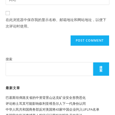
address
your
comment
to
website
comment
URL
在此浏览器中保存我的显示名称、邮箱地址和网站地址，以便下
(optional)
次评论时使用。
搜索
搜
索
最新文章
巴基斯坦俾路支省的中资背景山达克矿业安全形势恶化
评论称土耳其可能影响叙利亚维吾尔人下一代身份认同
中华人民共和国商务部反对美国将43家中国企业列入UFLPA名单