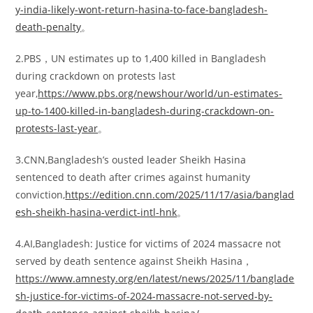
y-india-likely-wont-return-hasina-to-face-bangladesh-
death-penalty
。
2.PBS，UN estimates up to 1,400 killed in Bangladesh
during crackdown on protests last
year,
https://www.pbs.org/newshour/world/un-estimates-
up-to-1400-killed-in-bangladesh-during-crackdown-on-
protests-last-year
。
3.CNN,Bangladesh’s ousted leader Sheikh Hasina
sentenced to death after crimes against humanity
conviction,
https://edition.cnn.com/2025/11/17/asia/banglad
esh-sheikh-hasina-verdict-intl-hnk
。
4.AI,Bangladesh: Justice for victims of 2024 massacre not
served by death sentence against Sheikh Hasina，
https://www.amnesty.org/en/latest/news/2025/11/banglade
sh-justice-for-victims-of-2024-massacre-not-served-by-