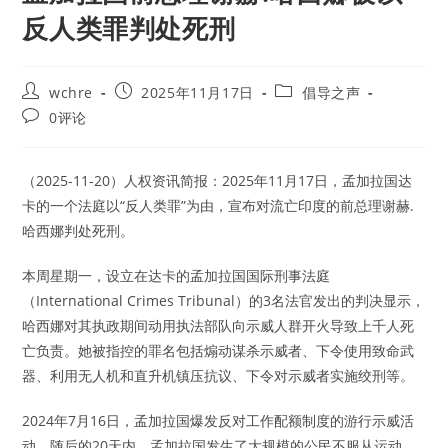
反人类罪判处死刑
Post
Post
Post
wchre
2025年11月17日
倡导之声
author:
published:
category:
Post
0评论
comments:
（2025-11-20）人权资讯简报：2025年11月17日，孟加拉国达
卡的一个法庭以“反人类罪”为由，宣布对流亡印度的前总理谢赫.
哈西娜判处死刑。
本周星期一，设立在达卡的孟加拉国国际刑事法庭
（International Crimes Tribunal）的3名法官发出的判决显示，
哈西娜对其执政期间动用执法部队向示威人群开火导致上千人死
亡负责。她被指控的罪名包括煽动谋杀示威者、下令使用致命武
器、利用无人机和直升机镇压抗议、下令对示威者实施绞刑等。
2024年7月16日，孟加拉国爆发反对工作配额制度的游行示威活
动。随后的20天内，孟加拉国发生了大规模的公民不服从运动。