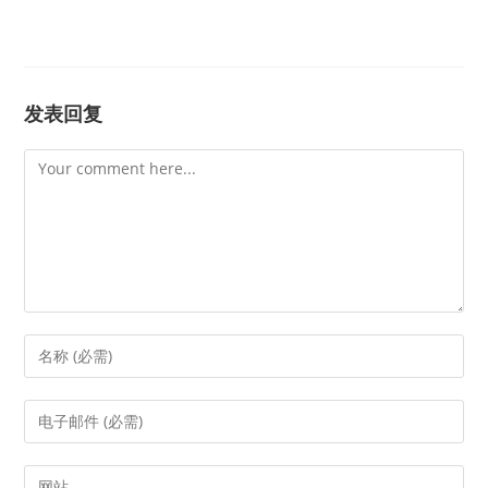
发表回复
Comment
Enter
your
name
Enter
or
your
username
email
Enter
to