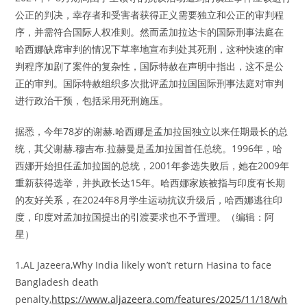
公正的判决，幸存者和受害者获得正义需要独立和公正的审判程
序，并需符合国际人权准则。然而孟加拉达卡的国际刑事法庭在
哈西娜缺席审判的情况下草率地宣布判处其死刑，这种快速的审
判程序加剧了案件的复杂性，国际特赦在声明中指出，这不是公
正的审判。国际特赦组织多次批评孟加拉国国际刑事法庭对审判
进行政治干预，包括采用死刑施压。
据悉，今年78岁的谢赫.哈西娜是孟加拉国独立以来任期最长的总
统，其父谢赫.穆吉布.拉赫曼是孟加拉国首任总统。1996年，哈
西娜开始担任孟加拉国的总统，2001年参选失败后，她在2009年
重新获得选举，并执政长达15年。哈西娜家族被指与印度有长期
的友好关系，在2024年8月学生运动抗议升级后，哈西娜逃往印
度，印度对孟加拉国提出的引渡要求也不予置理。（编辑：阿
星）
1.AL Jazeera,Why India likely won’t return Hasina to face
Bangladesh death
penalty,
https://www.aljazeera.com/features/2025/11/18/wh