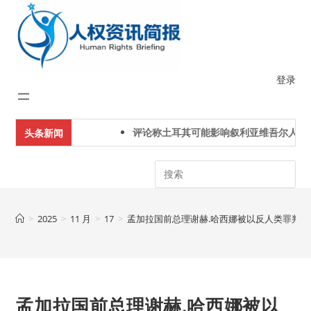
Skip
to
content
登录
评论称土耳其可能影响叙利亚维吾尔人下一
头条新闻
Search
>
2025
>
11 月
>
17
>
孟加拉国前总理谢赫.哈西娜被以反人类罪判处
孟加拉国前总理谢赫.哈西娜被以