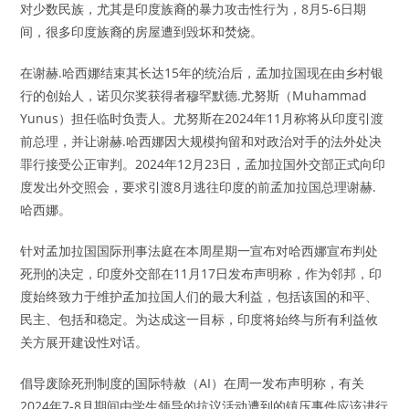
对少数民族，尤其是印度族裔的暴力攻击性行为，8月5-6日期
间，很多印度族裔的房屋遭到毁坏和焚烧。
在谢赫.哈西娜结束其长达15年的统治后，孟加拉国现在由乡村银
行的创始人，诺贝尔奖获得者穆罕默德.尤努斯（Muhammad
Yunus）担任临时负责人。尤努斯在2024年11月称将从印度引渡
前总理，并让谢赫.哈西娜因大规模拘留和对政治对手的法外处决
罪行接受公正审判。2024年12月23日，孟加拉国外交部正式向印
度发出外交照会，要求引渡8月逃往印度的前孟加拉国总理谢赫.
哈西娜。
针对孟加拉国国际刑事法庭在本周星期一宣布对哈西娜宣布判处
死刑的决定，印度外交部在11月17日发布声明称，作为邻邦，印
度始终致力于维护孟加拉国人们的最大利益，包括该国的和平、
民主、包括和稳定。为达成这一目标，印度将始终与所有利益攸
关方展开建设性对话。
倡导废除死刑制度的国际特赦（AI）在周一发布声明称，有关
2024年7-8月期间由学生领导的抗议活动遭到的镇压事件应该进行