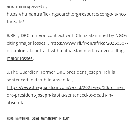
and mining assets，
https://humantraffickingsearch.org/resource/congo-is-not-
for-sale/
.
8.RFI，DRC mineral contract with China slammed by NGOs
citing ‘major losses’，
https://www.rfi.fr/en/africa/20250307-
drc-mineral-contract-with-china-slammed-by-ngos-citing-
major-losses
.
9.The Guardian, Former DRC president Joseph Kabila
sentenced to death in absentia，
https://www.theguardian.com/world/2025/sep/30/former-
drc-president-joseph-kabila-sentenced-to-death-in-
absentia
.
标签
:
民主刚刚共和国
,
浙江华友矿业
,
钴矿