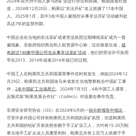
2024年加大对中国人参与的矿业进行突击和抓捕。根据路透社报
道，2024年12月20日，刚果以“非法开矿”名义抓捕了17名中国
人。2025年1月，其中3名中国人被指控从事非法开矿活动被判处
高达7年的监禁刑期。
中国企业在当地的非法采矿或者营业执照过期继续采矿成为一普
遍现象。非政府组织商业和人权资源中心称，仅在南基伍省，
就
有超过140家中国公司在从事非法采矿活动
，他们的营业许可执照
早在2013、2014年或者2016年就已经过期。
中国工人在刚果民主共和国遇害事件也时有发生，例如2024年12
月29日，刚果民主共和国洛马米省发生当地警察枪击中国矿工事
件，
2名中国矿工当场死亡
。2024年7月3日，4名中国工人遇害，
反叛武装“刚果发展合作社”（Codeco）对该袭击事件负责。
非洲安全研究协会（ISS）在2024年6月的一
份分析报告中指出
，
尽管许多外国公司持有刚果民主共和国的采矿执照，但是刚果民
主共和国的钴矿开发依然依赖于手工矿业工人，大约有15-20万刚
果当地手工矿从业人员遭受剥削，刚果总共有上百万人依赖于手