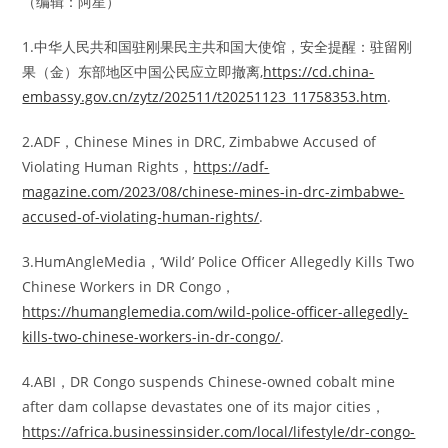
（编辑：阿星）
1.中华人民共和国驻刚果民主共和国大使馆，安全提醒：驻留刚
果（金）东部地区中国公民应立即撤离,
https://cd.china-
embassy.gov.cn/zytz/202511/t20251123_11758353.htm
.
2.ADF，Chinese Mines in DRC, Zimbabwe Accused of
Violating Human Rights，
https://adf-
magazine.com/2023/08/chinese-mines-in-drc-zimbabwe-
accused-of-violating-human-rights/
.
3.HumAngleMedia，‘Wild’ Police Officer Allegedly Kills Two
Chinese Workers in DR Congo，
https://humanglemedia.com/wild-police-officer-allegedly-
kills-two-chinese-workers-in-dr-congo/
.
4.ABI，DR Congo suspends Chinese-owned cobalt mine
after dam collapse devastates one of its major cities，
https://africa.businessinsider.com/local/lifestyle/dr-congo-