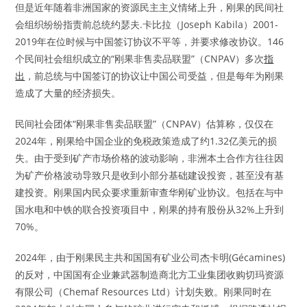
但是近年随着非洲国家的资源民主主义情绪上升，刚果的民间社
会组织纷纷指责前总统约瑟夫.卡比拉（Joseph Kabila）2001-
2019年在位时候与中国签订协议不平等，并要求修改协议。146
个民间社会组织成立的“刚果非售卖品联盟”（CNPAV）多次
指
出
，前总统与中国签订的协议让中国公司受益，但是每年为刚果
造成了大量的经济损失。
民间社会团体“刚果非售卖品联盟”（CNPAV）估算称，仅仅在
2024年，刚果给中国企业的免税政策造成了约1.32亿美元的损
失。由于受到矿产市场价格的波动影响，非洲本土合作方往往因
为矿产价格波动导致只是收到小部分基础建设投资，甚至没有基
建投资。刚果国内民众要求重新审查华刚矿业协议。包括在与中
国水电和中铁的联合投资项目中，刚果的持有股份从32%上升到
70%。
2024年，由于刚果民主共和国国有矿业公司杰卡明(Gécamines)
的反对，中国国有企业兼武器制造商北方工业集团收购切玛资源
有限公司（Chemaf Resources Ltd）计划失败。刚果同时在