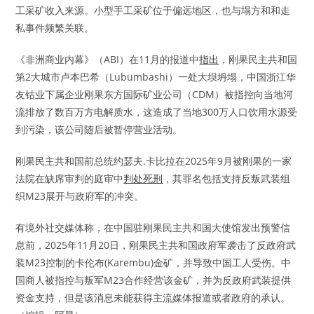
工采矿收入来源。小型手工采矿位于偏远地区，也与塌方和和走
私事件频繁关联。
《非洲商业内幕》（ABI）在11月的报道中
指出
，刚果民主共和国
第2大城市卢本巴希（Lubumbashi）一处大坝坍塌，中国浙江华
友钴业下属企业刚果东方国际矿业公司（CDM）被指控向当地河
流排放了数百万方电解质水，这造成了当地300万人口饮用水源受
到污染，该公司随后被暂停营业活动。
刚果民主共和国前总统约瑟夫.卡比拉在2025年9月被刚果的一家
法院在缺席审判的庭审中
判处死刑
，其罪名包括支持反叛武装组
织M23展开与政府军的冲突。
有境外社交媒体称，在中国驻刚果民主共和国大使馆发出预警信
息前，2025年11月20日，刚果民主共和国政府军袭击了反政府武
装M23控制的卡伦布(Karembu)金矿，并导致中国工人受伤。中
国商人被指控与叛军M23合作经营该金矿，并为反政府武装提供
资金支持，但是该消息未能获得主流媒体报道或者政府的承认。