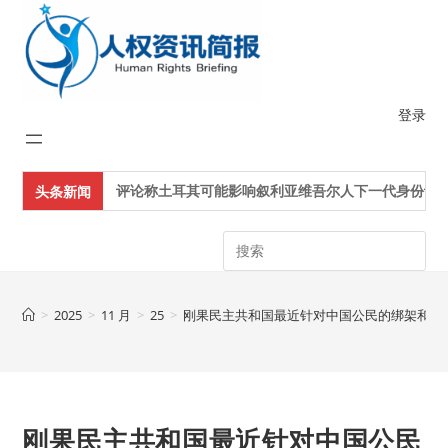
Skip
to
content
登录
评论称土耳其可能影响叙利亚维吾尔人下一代身份认同
头条新闻
Search
>
2025
>
11 月
>
25
>
刚果民主共和国最近针对中国公民的绑架和袭
刚果民主共和国最近针对中国公民