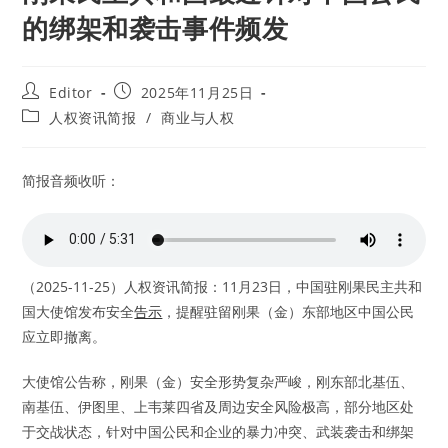
的绑架和袭击事件频发
Post
Post
Editor
2025年11月25日
author:
published:
Post
人权资讯简报
/
商业与人权
category:
简报音频收听：
（2025-11-25）人权资讯简报：11月23日，中国驻刚果民主共和
国大使馆发布安全
告示
，提醒驻留刚果（金）东部地区中国公民
应立即撤离。
大使馆公告称，刚果（金）安全形势复杂严峻，刚东部北基伍、
南基伍、伊图里、上韦莱四省及周边安全风险极高，部分地区处
于交战状态，针对中国公民和企业的暴力冲突、武装袭击和绑架