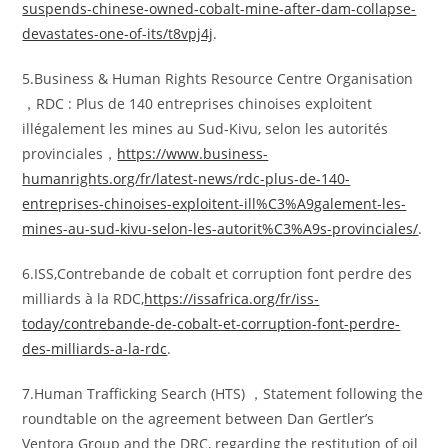
suspends-chinese-owned-cobalt-mine-after-dam-collapse-
devastates-one-of-its/t8vpj4j
.
5.Business & Human Rights Resource Centre Organisation
，RDC : Plus de 140 entreprises chinoises exploitent
illégalement les mines au Sud-Kivu, selon les autorités
provinciales，
https://www.business-
humanrights.org/fr/latest-news/rdc-plus-de-140-
entreprises-chinoises-exploitent-ill%C3%A9galement-les-
mines-au-sud-kivu-selon-les-autorit%C3%A9s-provinciales/
.
6.ISS,Contrebande de cobalt et corruption font perdre des
milliards à la RDC,
https://issafrica.org/fr/iss-
today/contrebande-de-cobalt-et-corruption-font-perdre-
des-milliards-a-la-rdc
.
7.Human Trafficking Search (HTS) ，Statement following the
roundtable on the agreement between Dan Gertler’s
Ventora Group and the DRC, regarding the restitution of oil