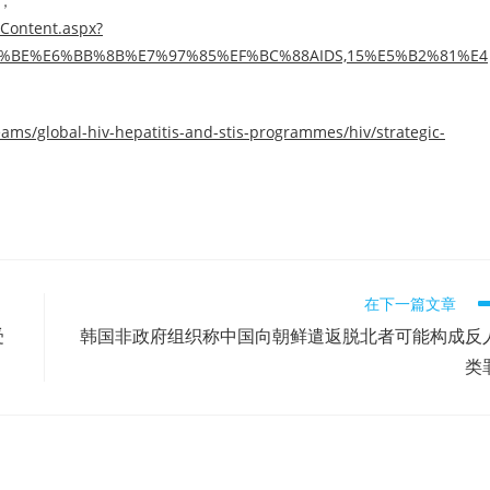
，
tContent.aspx?
8%89%BE%E6%BB%8B%E7%97%85%EF%BC%88AIDS,15%E5%B2%81%E4
ams/global-hiv-hepatitis-and-stis-programmes/hiv/strategic-
在下一篇文章
受
韩国非政府组织称中国向朝鲜遣返脱北者可能构成反
类