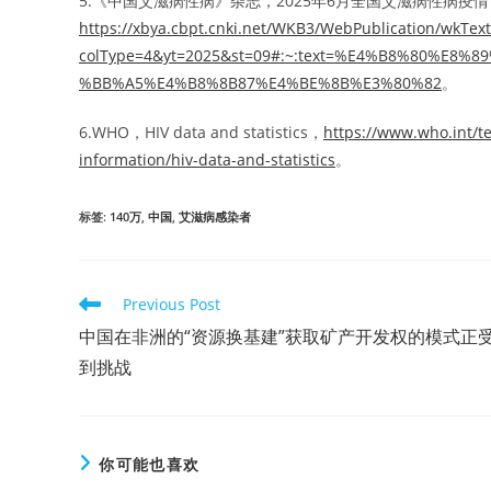
5.《中国艾滋病性病》杂志，2025年6月全国艾滋病性病疫情
https://xbya.cbpt.cnki.net/WKB3/WebPublication/wkTex
colType=4&yt=2025&st=09#:~:text=%E4%B8%80%E
%BB%A5%E4%B8%8B87%E4%BE%8B%E3%80%82
。
6.WHO，HIV data and statistics，
https://www.who.int/te
information/hiv-data-and-statistics
。
标签
:
140万
,
中国
,
艾滋病感染者
Read
Previous Post
more
中国在非洲的“资源换基建”获取矿产开发权的模式正
articles
到挑战
你可能也喜欢