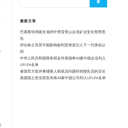
索
最新文章
》
巴基斯坦俾路支省的中资背景山达克矿业安全形势恶
化
评论称土耳其可能影响叙利亚维吾尔人下一代身份认
为
同
中华人民共和国商务部反对美国将43家中国企业列入
UFLPA名单
泰国官方批评柬埔寨人权状况问题特别报告员的言论
美国国土安全部宣布将43家中国公司列入UFLPA名单
公