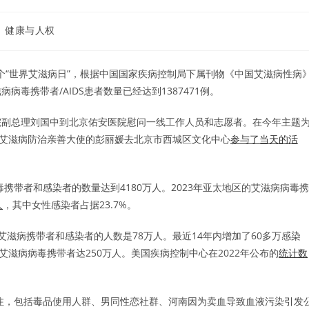
健康与人权
球第38个“世界艾滋病日”，根据中国国家疾病控制局下属刊物《中国艾滋病性病
病毒携带者/AIDS患者数量已经达到1387471例。
院副总理刘国中到北京佑安医院慰问一线工作人员和志愿者。在今年主题
织艾滋病防治亲善大使的彭丽媛去北京市西城区文化中心
参与了当天的活
携带者和感染者的数量达到4180万人。2023年亚太地区的艾滋病病毒携
人
，其中女性感染者占据23.7%。
的艾滋病携带者和感染者的人数是78万人。最近14年内增加了60多万感染
艾滋病病毒携带者达250万人。美国疾病控制中心在2022年公布的
统计数
关注，包括毒品使用人群、男同性恋社群、河南因为卖血导致血液污染引发