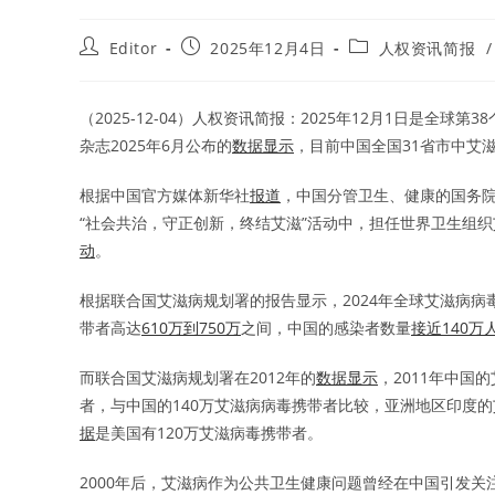
Post
Post
Post
Editor
2025年12月4日
人权资讯简报
/
author:
published:
category:
（2025-12-04）人权资讯简报：2025年12月1日是全
杂志2025年6月公布的
数据显示
，目前中国全国31省市中艾滋病
根据中国官方媒体新华社
报道
，中国分管卫生、健康的国务
“社会共治，守正创新，终结艾滋”活动中，担任世界卫生组
动
。
根据联合国艾滋病规划署的报告显示，2024年全球艾滋病病毒
带者高达
610万到750万
之间，中国的感染者数量
接近140万
而联合国艾滋病规划署在2012年的
数据显示
，2011年中国
者，与中国的140万艾滋病病毒携带者比较，亚洲地区印度的
据
是美国有120万艾滋病毒携带者。
2000年后，艾滋病作为公共卫生健康问题曾经在中国引发