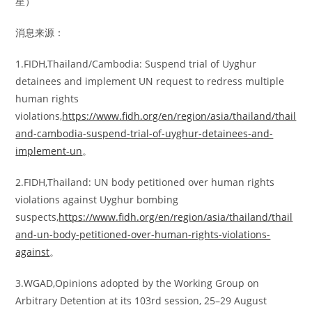
星）
消息来源：
1.FIDH,Thailand/Cambodia: Suspend trial of Uyghur
detainees and implement UN request to redress multiple
human rights
violations,
https://www.fidh.org/en/region/asia/thailand/thail
and-cambodia-suspend-trial-of-uyghur-detainees-and-
implement-un
。
2.FIDH,Thailand: UN body petitioned over human rights
violations against Uyghur bombing
suspects,
https://www.fidh.org/en/region/asia/thailand/thail
and-un-body-petitioned-over-human-rights-violations-
against
。
3.WGAD,Opinions adopted by the Working Group on
Arbitrary Detention at its 103rd session, 25–29 August