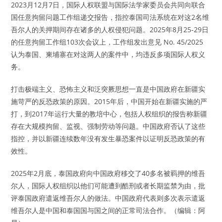
2023月12月7日，国际人权联盟与国际法学家委员会共同向联合
国任意拘留问题工作组递交报告，指控泰国司法系统在对这2名维
吾尔人的关押期间存在诸多的人权侵犯问题。2025年8月25-29日
的任意拘留工作组103次会议上，工作组发出意见 No. 45/2025
认为泰国、柬埔寨在对这两人的案件中，均违反多项国际人权义
务。
打击极端主义、恐怖主义和泛突厥思想一直是中国政府在新疆实
施苛严的反恐政策的原因。2015年后，中国开始在新疆实施的严
打，到2017年运行大量的教培中心，包括人权组织的报告称新疆
存在大规模拘留、监视、强制劳动等问题。中国政府否认了这些
指控，并以新疆连续数年没有发生暴恐案件以证明反恐政策的有
效性。
2025年2月底，泰国政府向中国政府移交了40多名被羁押的维吾
尔人，国际人权组织以他们可能遭到酷刑或者长期监禁为由，批
评泰国政府遣返维吾尔人的做法。中国政府代表则多次表示遣返
维吾尔人是中国和泰国国与国之间的正常司法合作。（编辑：阿