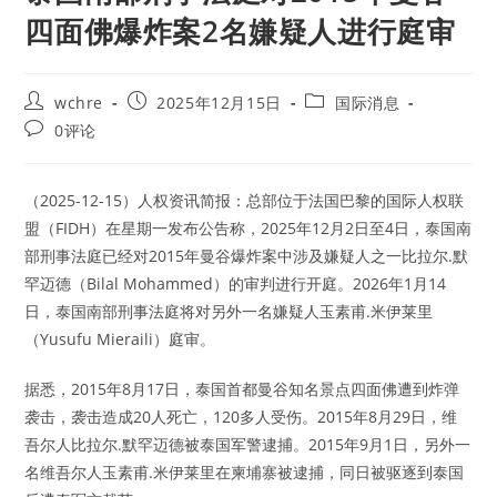
四面佛爆炸案2名嫌疑人进行庭审
Post
Post
Post
wchre
2025年12月15日
国际消息
author:
published:
category:
Post
0评论
comments:
（2025-12-15）人权资讯简报：总部位于法国巴黎的国际人权联
盟（FIDH）在星期一发布公告称，2025年12月2日至4日，泰国南
部刑事法庭已经对2015年曼谷爆炸案中涉及嫌疑人之一比拉尔.默
罕迈德（Bilal Mohammed）的审判进行开庭。2026年1月14
日，泰国南部刑事法庭将对另外一名嫌疑人玉素甫.米伊莱里
（Yusufu Mieraili）庭审。
据悉，2015年8月17日，泰国首都曼谷知名景点四面佛遭到炸弹
袭击，袭击造成20人死亡，120多人受伤。2015年8月29日，维
吾尔人比拉尔.默罕迈德被泰国军警逮捕。2015年9月1日，另外一
名维吾尔人玉素甫.米伊莱里在柬埔寨被逮捕，同日被驱逐到泰国