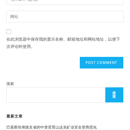
or
your
username
email
Enter
to
address
your
comment
to
website
comment
URL
在此浏览器中保存我的显示名称、邮箱地址和网站地址，以便下
(optional)
次评论时使用。
搜索
搜
索
最新文章
巴基斯坦俾路支省的中资背景山达克矿业安全形势恶化