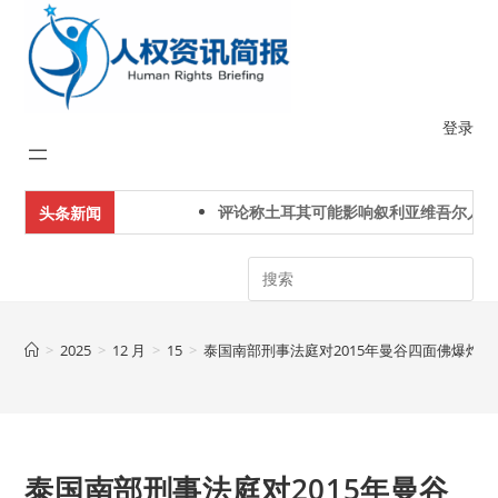
Skip
to
content
登录
评论称土耳其可能影响叙利亚维吾尔人下
头条新闻
Search
>
2025
>
12 月
>
15
>
泰国南部刑事法庭对2015年曼谷四面佛爆炸
泰国南部刑事法庭对2015年曼谷