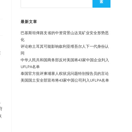
索
最新文章
巴基斯坦俾路支省的中资背景山达克矿业安全形势恶
化
评论称土耳其可能影响叙利亚维吾尔人下一代身份认
实
同
中华人民共和国商务部反对美国将43家中国企业列入
UFLPA名单
泰国官方批评柬埔寨人权状况问题特别报告员的言论
美国国土安全部宣布将43家中国公司列入UFLPA名单
，
认
府
妖