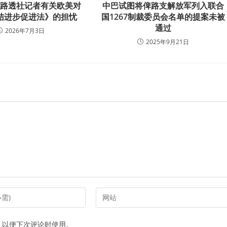
应路透社记者有关欧美对
中巴试图将俾路支解放军列入联合
结进步促进法》的担忧
国1267制裁委员会名单的提案未被
通过
2026年7月3日
2025年9月21日
Enter
your
website
，以便下次评论时使用。