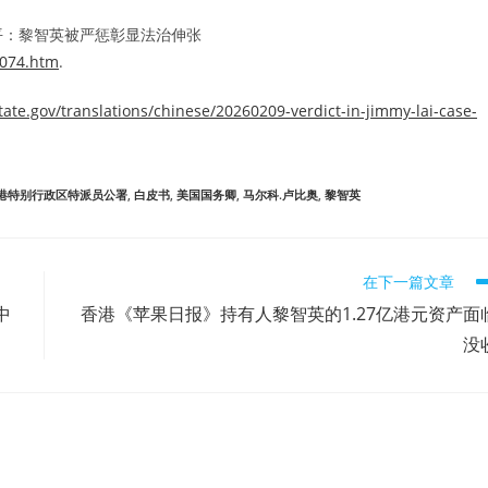
平：黎智英被严惩彰显法治伸张
4074.htm
.
tate.gov/translations/chinese/20260209-verdict-in-jimmy-lai-case-
港特别行政区特派员公署
,
白皮书
,
美国国务卿
,
马尔科.卢比奥
,
黎智英
在下一篇文章
中
香港《苹果日报》持有人黎智英的1.27亿港元资产面
没