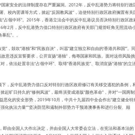
国家安全的法律制度存在严重漏洞。2012年，反中乱港势力将特别行政
署、校内罢课等方式，掀起“反国教风波”，迫使特别行政区政府搁置有关
法“占领中环”。2015年，香港立法会中的反中乱港议员否决特别行政区政
016年2月，反中乱港势力借口特别行政区政府有关部门规管旺角无照流动
角暴乱”。。
党”，鼓吹“港独”和“民族自决”，叫嚣“建立独立和自由的‘香港共和国’”。
员故意违反宣誓要求，公开宣扬“港独”，侮辱国家和民族。面对这些风险挑
，依法处置非法“占领中环”、取缔“香港民族党”、取消宣扬“港独”的立
干预下，反中乱港势力借口反对特别行政区政府修订有关移交逃犯的条例，
起旷日持久的“修例风波”，最终演变成港版“颜色革命”，并对“一国两制
益恶化的安全形势，2019年10月，中共十九届四中全会作出“建立健全特
强化执法力量”“坚决防范和遏制外部势力干预港澳事务和进行分裂、颠
方式，即由全国人大作出决定，并由全国人大常委会立法，在宪法和基本法的