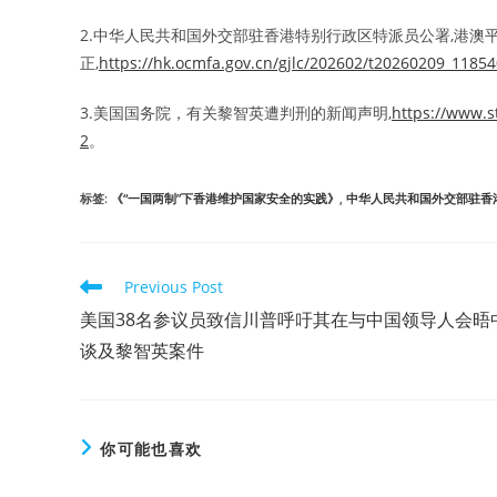
2.中华人民共和国外交部驻香港特别行政区特派员公署,港澳
正,
https://hk.ocmfa.gov.cn/gjlc/202602/t20260209_1185
3.美国国务院，有关黎智英遭判刑的新闻声明,
https://www.s
2
。
标签
:
《“一国两制”下香港维护国家安全的实践》
,
中华人民共和国外交部驻香
Read
Previous Post
more
美国38名参议员致信川普呼吁其在与中国领导人会晤
articles
谈及黎智英案件
你可能也喜欢