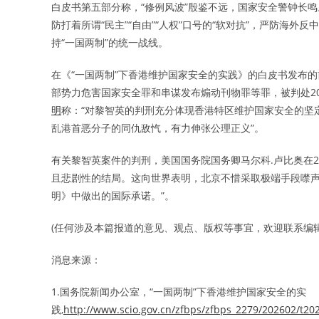
白皮书第五部分称，“修例风波”殷鉴不远，国家安全警钟长
防打着所谓“民主”“自由”“人权”口号的“软对抗”，严防海
持“一国两制”的统一战线。
在《“一国两制”下香港维护国家安全的实践》的白皮书发布的
部势力危害国家安全罪和串谋发布煽动刊物罪等罪，被判处2
明
称：“对黎智英的判刑充分体现香港特区维护国家安全的坚
乱港首恶分子的同仇敌忾，有力伸张公理正义”。
有关黎智英案件的判刑，美国国务院国务卿马尔科.卢比奥在20
且悲剧性的结局。这向世界表明，北京不惜采取极端手段噤声
明》中做出的国际承诺。”。
(任何涉及本篇报道的意见、观点、版权等事宜，欢迎联系编辑: editor
消息来源：
1.国务院新闻办公室，“一国两制”下香港维护国家安全的实
践,
http://www.scio.gov.cn/zfbps/zfbps_2279/202602/t2