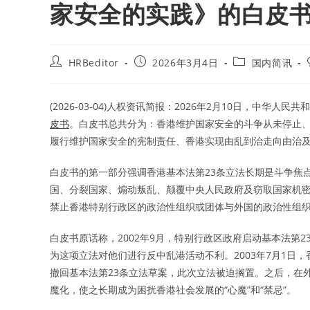
家安全的实践》的白皮
Post
Post
Post
HRBeditor
2026年3月4日
国内简讯
author:
published:
category:
(2026-03-04)人权资讯简报：2026年2月10日，中华人
皮书
。白皮书总共分为：香港维护国家安全的斗争从未停止
履行维护国家安全的宪制责任、香港实现由乱到治走向由治及
白皮书的第一部分强调香港基本法第23条立法长期是斗争焦
国、分裂国家、煽动叛乱、颠覆中央人民政府及窃取国家机
禁止香港特别行政区的政治性组织或团体与外国的政治性组织
白皮书原话称，2002年9月，特别行政区政府启动基本法第
为这项立法对他们进行反中乱港活动不利。2003年7月1日，
撤回基本法第23条立法草案，此次立法被迫搁置。之后，在
魔化，使之长期成为困扰香港社会发展的“心魔”和“禁忌”。