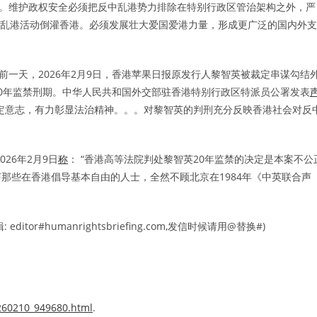
鸣。维护政权安全必须把反中乱港势力排除在特别行政区管治架构之外，严
外反中乱港活动倒灌香港。必须发展壮大爱国爱港力量，形成更广泛的国内外支
前一天，2026年2月9日，香港苹果日报原发行人黎智英被裁定串谋勾结
0年监禁刑期。中华人民共和国外交部驻香港特别行政区特派员公署发表
定意志，有力彰显法治精神。。。对黎智英的判刑充分反映香港社会对反
26年2月9日
称
： “香港高等法院判处黎智英20年监禁的决定是本案不公
那些在香港倡导基本自由的人士，全然不顾北京在1984年《中英联合声
#humanrightsbriefing.com,发信时候请用@替换#)
0260210_949680.html
.