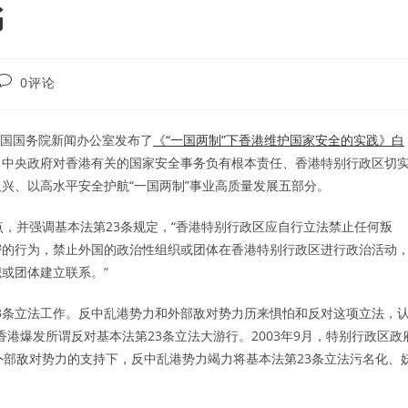
书
Post
0评论
comments:
民共和国国务院新闻办公室发布了
《“一国两制”下香港维护国家安全的实践》白
、中央政府对香港有关的国家安全事务负有根本责任、香港特别行政区切
兴、以高水平安全护航“一国两制”事业高质量发展五部分。
点，并强调基本法第23条规定，“香港特别行政区应自行立法禁止任何叛
密的行为，禁止外国的政治性组织或团体在香港特别行政区进行政治活动
或团体建立联系。”
23条立法工作。反中乱港势力和外部敌对势力历来惧怕和反对这项立法，
香港爆发所谓反对基本法第23条立法大游行。2003年9月，特别行政区政
外部敌对势力的支持下，反中乱港势力竭力将基本法第23条立法污名化、