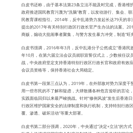
白皮书还称，由于基本法第23条立法不能及时完成，香港维护
政府推进国民教育污蔑为“洗脑”教育，以发动游行、集会、联
民教育课程指引。2014年，反中乱港势力发起长达79天的非
提出的2017年有关特别行政区行政长官产生办法的法案。2
商贩，煽动大批闹事者聚集，与警方发生暴力冲突，制造“旺
白皮书强调，2016年年3月，反中乱港分子公然成立“香港民族
年10月，在第六届立法会议员就职宣誓仪式上，少数候任议
战，中央政府坚定支持香港特别行政区行政长官和政府有效应对
会议员资格等，保持香港社会大局稳定。
白皮书第一段第三点认为，2019年，在外部敌对势力深度
用一些市民的不了解和疑虑，大肆散播各种危言耸听的言论，掀
实践面临回归以来最严峻挑战。针对“修例风波”发生后香港日
行政区维护国家安全的法律制度和执行机制，支持特别行政区
覆、渗透、破坏活动”等重大部署。
白皮书第二部分强调，2020年，中央通过“决定+立法”的