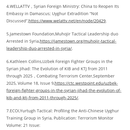
4.WELLATTV，Syrian Foreign Ministry: China to Reopen Its
Embassy in Damascus; Uyghur Extradition “Not
Discussed”,
https://www.welattv.net/en/node/20429
.
5.Jamestown Foundation,Muhojir Tactical Leadership duo
Arrested in Syria,
https://jamestown.org/muhojir-tactical-
leadership-duo-arrested-in-syria/
.
6.Kathleen Collins,Uzbek Foreign Fighter Groups in the
Syrian Jihad: The Evolution of KIB and KTJ from 2011
through 2025，Combating Terrorism Center,September
2025, Volume 18, Issue 9,
https://ctc.westpoint.edu/uzbek-
foreign-fighter-groups-in-the-syrian-jihad-the-evolution-of-
kib-and-ktj-from-2011-through-2025/
.
7.ECOI,Yurtugh Tactical: Profiling the Anti-Chinese Uyghur
Training Group in Syria, Publication: Terrorism Monitor
Volume: 21 Issue: