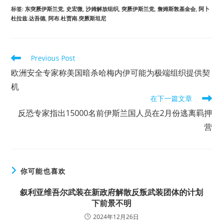
标签
:
东突厥伊斯兰党
,
史宏微
,
沙姆解放组织
,
突厥伊斯兰党
,
詹姆斯敦基金会
,
阿卜
杜拉兹.达吾德
,
阿布.杜贾南.突厥斯坦尼
Read
Previous Post
more
欧洲安全专家称美国暗杀哈梅内伊可能为极端组织提供契
articles
机
在下一篇文章
反恐专家指出15000名前伊斯兰国人员在2月份逃离羁押
营
你可能也喜欢
叙利亚维吾尔武装在新政府解散反叛武装团体的计划
下前景不明
2024年12月26日