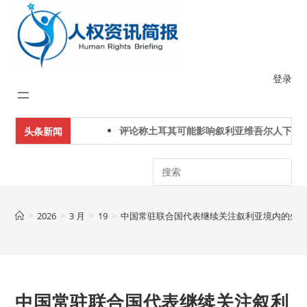
Skip
to
content
登录
评论称土耳其可能影响叙利亚维吾尔人下一代身
头条新闻
Search
>
2026
>
3 月
>
19
>
中国常驻联合国代表继续关注叙利亚境内的外
中国常驻联合国代表继续关注叙利