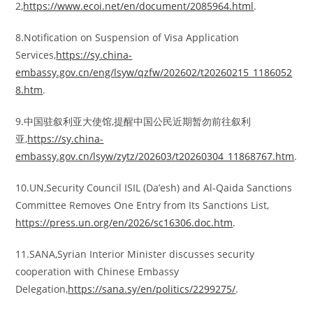
2,
https://www.ecoi.net/en/document/2085964.html
.
8.Notification on Suspension of Visa Application
Services,
https://sy.china-
embassy.gov.cn/eng/lsyw/qzfw/202602/t20260215_1186052
8.htm
.
9.中国驻叙利亚大使馆,提醒中国公民近期暂勿前往叙利
亚,
https://sy.china-
embassy.gov.cn/lsyw/zytz/202603/t20260304_11868767.htm
.
10.UN,Security Council ISIL (Da’esh) and Al-Qaida Sanctions
Committee Removes One Entry from Its Sanctions List,
https://press.un.org/en/2026/sc16306.doc.htm
.
11.SANA,Syrian Interior Minister discusses security
cooperation with Chinese Embassy
Delegation,
https://sana.sy/en/politics/2299275/
.