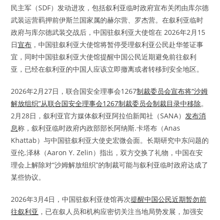
民主军（SDF）发动进攻，包括叙利亚临时政府宣布关闭由库尔德
武装运营羁押前伊斯兰国家属的赫尔营、罗杰营。在叙利亚临时
政府与库尔德武装交战后，中国驻叙利亚大使馆在 2026年2月15
日
宣布
，中国驻叙利亚大使馆将暂停受理叙利亚公民赴华签证事
宜，同时中国驻叙利亚大使馆提醒中国公民近期避免前往叙利
亚，已经在叙利亚的中国人应该立即撤离或者转移到安全地区。
2026年2月27日，联合国安全理事会1267
制裁委员会宣布将“沙姆
解放组织”从联合国安全理事会1267制裁委员会制裁目录中移除
。
2月28日，叙利亚官方媒体叙利亚阿拉伯新闻社（SANA）
发布消
息
称，叙利亚临时政府内政部部长阿纳斯.卡塔布（Anas
Khattab）与中国驻叙利亚大使史宏微会面。长期研究中东问题的
亚伦.泽林（Aaron Y. Zelin）指出，双方交换了礼物，中国在安
理会上解除对“沙姆解放组织”的制裁可能与叙利亚临时政府达成了
某些协议。
2026年3月4日，中国驻叙利亚使馆再次
提醒中国公民近期暂勿前
往叙利亚
，已在叙人员和机构应密切关注当地局势发展，加强安