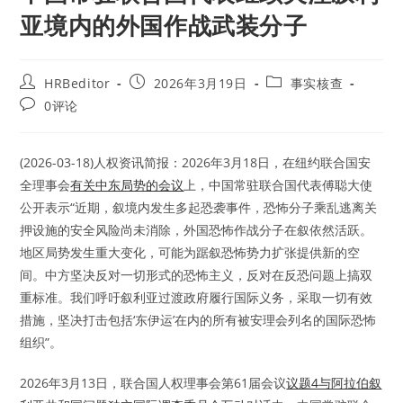
亚境内的外国作战武装分子
Post
Post
Post
HRBeditor
2026年3月19日
事实核查
author:
published:
category:
Post
0评论
comments:
(2026-03-18)人权资讯简报：2026年3月18日，在纽约联合国安
全理事会
有关中东局势的会议
上，中国常驻联合国代表傅聪大使
公开表示“近期，叙境内发生多起恐袭事件，恐怖分子乘乱逃离关
押设施的安全风险尚未消除，外国恐怖作战分子在叙依然活跃。
地区局势发生重大变化，可能为踞叙恐怖势力扩张提供新的空
间。中方坚决反对一切形式的恐怖主义，反对在反恐问题上搞双
重标准。我们呼吁叙利亚过渡政府履行国际义务，采取一切有效
措施，坚决打击包括‘东伊运’在内的所有被安理会列名的国际恐怖
组织”。
2026年3月13日，联合国人权理事会第61届会议
议题4与阿拉伯叙