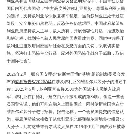
利亚共和国问题独立国际调查委员会互动对话
中，中国常驻联合
国日内瓦代表团称：“中方高度关注叙利亚局势，尊重叙利亚人民
的选择，支持叙利亚尽快恢复和平稳定。当前叙利亚正处于过渡
阶段，安全形势仍然脆弱，反恐任务仍然艰巨。中国政府希望叙
利亚政府坚持叙人主导，叙人所有，开展包容性对话，推进政治
和解进程，找到符合叙人民意愿的国家重建方案。同时中方呼吁
叙利亚过渡政府回应国际社会在反恐方面的关切，采取切实措
施，坚决打击恐怖主义行径，应对外国恐怖作战分子威胁，取信
于国际社会”。
2026年2月，联合国安理会“伊斯兰国”和“基地”组织制裁委员会发
布的
监测报告S/2026/44
在涉及叙利亚的维吾尔武装分子的描述中
称：2025年6月，叙利亚宣布将3500为外国战斗人员纳入政府
军，叙利亚在伊德利卜建立由六个旅组成的第84师。但是一些会
员国警告说，他们可能在融入上面临困难，同时伊斯兰国也在对
维吾尔武装分子进行招募。报告还称，一个会员国提交的信息认
为，突厥伊斯兰党接收了从叙利亚东北部和赫尔营地多批维吾尔
人分子，此前这些维吾尔武装人员在2019年伊斯兰国战败后被滞
留在叙利亚东北部。