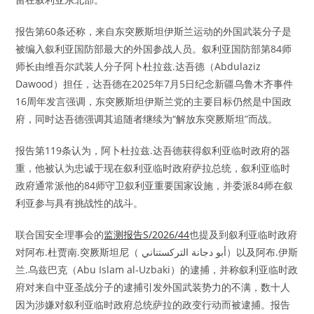
报告第60条还称，来自东突厥斯坦伊斯兰运动的外国武装分子是
被编入叙利亚国防部最大的外国参战人员。叙利亚国防部第84师
师长由维吾尔武装人分子阿卜杜拉兹.达吾德（Abdulaziz
Dawood）担任，达吾德在2025年7月5日纪念新疆乌鲁木齐事件
16周年发言强调，东突厥斯坦伊斯兰党的主要目标仍然是中国政
府，同时达吾德强调其追随者继续为“解放东突厥斯坦”而战。
报告第119条认为，阿卜杜拉兹.达吾德获得叙利亚临时政府的器
重，他被认为忠诚于现在叙利亚临时政府萨拉总统，叙利亚临时
政府通常派他的84师守卫叙利亚重要国家设施，并委派84师在叙
利亚参与具有挑战性的战斗。
联合国安全理事会的
监测报告S/2026/44
也提及到叙利亚临时政府
对阿布.杜贾南.突厥斯坦尼（ أبو دجانة التركستناني）以及阿布.伊斯
兰.乌兹巴克（Abu Islam al-Uzbaki）的逮捕，并称叙利亚临时政
府对来自中亚圣战分子的逮捕引发外国武装势力的不满，数十人
因为涉嫌对叙利亚临时政府总统萨拉的政变行动而被逮捕。报告