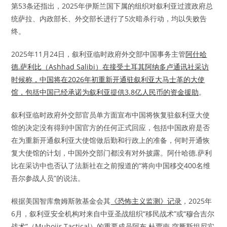
第53条还指出，2025年伊斯兰国下属的组织对叙利亚过渡政府总
统萨拉、内政部长、外交部长进行了5次暗杀行动，均以失败告
终。
2025年11月24日，叙利亚临时政府外交部中国事务主管
阿什哈
德.萨利比（Ashhad Salibi）在接受土耳其阿纳多卢通讯社采访
时候称，中国将在2026年初重新开通驻叙利亚大马士革的大使
馆，包括中国已经承诺为叙利亚提供3.8亿人民币的资金援助
。
叙利亚临时政府外交部官员单方面宣布中国将恢复驻叙利亚大使
馆的决定没有得到中国官方的任何正式回应，包括中国政府是否
在为重新开通叙利亚大使馆做后勤和行政上的准备，何时开通恢
复大使馆的计划，中国外交部门都没有对外披露。阿什哈德.萨利
比在采访中也否认了法新社在之前报道的“将向中国移交400名维
吾尔参战人员”的说法。
根据美国智库詹姆斯敦基金会其
《恐怖主义监测》记录
，2025年
6月，叙利亚安全机构对来自中亚圣战组织“移民战术”或“穆合吉尔
战术”（Muhojir Tactical）的重要成员阿布.杜贾南.突厥斯坦尼实