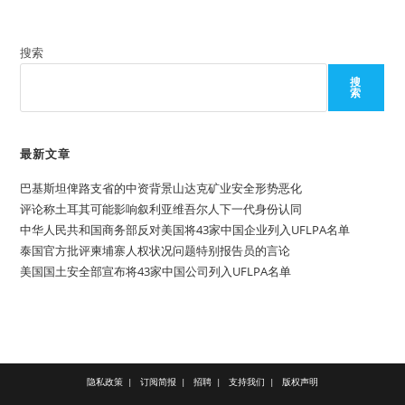
搜索
搜
索
最新文章
巴基斯坦俾路支省的中资背景山达克矿业安全形势恶化
评论称土耳其可能影响叙利亚维吾尔人下一代身份认同
中华人民共和国商务部反对美国将43家中国企业列入UFLPA名单
泰国官方批评柬埔寨人权状况问题特别报告员的言论
美国国土安全部宣布将43家中国公司列入UFLPA名单
隐私政策
订阅简报
招聘
支持我们
版权声明