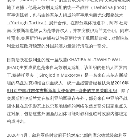
施了逮捕，他是乌兹别克斯坦的统一圣战营（Tavhid va Jihod）
军事训练者，也与由维吾尔人组成的军事承包商
尤尔图格战术
（Yurtugh Tactical）
展开合作。在部分媒体报道中，阿布.杜贾
南.突厥斯坦也被认为是维吾尔人，并在突厥伊斯兰党任职。阿布.
杜贾南.突厥斯坦被逮捕被认为是萨拉为了巩固新政权，对影响叙
利亚过渡政府稳定的外国武装力量进行清洗的一部分。
目前活跃在叙利亚的统一圣战营(KHATIBA AL-TAWHID WAL-
JIHAD)主要成员也是来自乌兹别克斯坦，该组织的创始人西罗吉
丁.穆赫托罗夫（ Sirojiddin Muxtorov）是一名来自吉尔吉斯斯
坦的乌兹别克和维吾尔血统人，
统一圣战营曾经被认为是2016年
8月对中国驻吉尔吉斯斯坦大使馆进行袭击的主要关联组织
。除了
突厥斯坦伊斯兰党在叙利亚的军事存在外，部分来自中亚的圣战
团体且在意识形态上效忠基地组织的网络依然是部分国家重点关
注对象，包括这些外国圣战团体可能对叙利亚临时政府内部稳定
构成冲击。
2026年1月，叙利亚临时政府开始对东北部的库尔德武装叙利亚