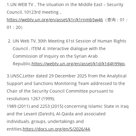
1.UN WEB TV，The situation in the Middle East – Security
Council, 10123rd meeting，
https://webtv.un.org/en/asset/k1r/k1rnmb5w46
（查询：01：
01：20）
UN Web TV, 30th Meeting 61st Session of Human Rights
Council , ITEM 4: Interactive dialogue with the
Commission of Inquiry on the Syrian Arab
Republic,
https://webtv.un.org/en/asset/k1d/k1d4tj99gp
.
3.UNSC,Letter dated 29 December 2025 from the Analytical
Support and Sanctions Monitoring Team addressed to the
Chair of the Security Council Committee pursuant to
resolutions 1267 (1999),
1989 (2011) and 2253 (2015) concerning Islamic State in Iraq
and the Levant (Da’esh), Al-Qaida and associated
individuals, groups, undertakings and
entities,
https://docs.un.org/en/S/2026/44
.