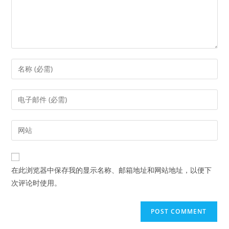
Enter
your
name
Enter
or
your
username
email
Enter
to
address
your
comment
to
website
comment
URL
在此浏览器中保存我的显示名称、邮箱地址和网站地址，以便下
(optional)
次评论时使用。