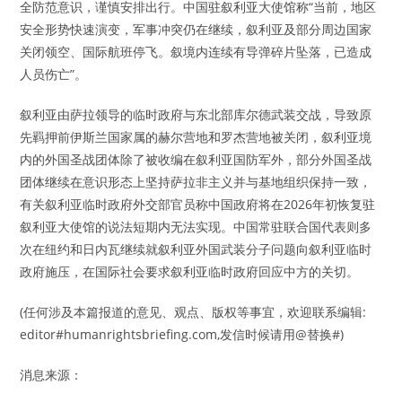
全防范意识，谨慎安排出行。中国驻叙利亚大使馆称“当前，地区
安全形势快速演变，军事冲突仍在继续，叙利亚及部分周边国家
关闭领空、国际航班停飞。叙境内连续有导弹碎片坠落，已造成
人员伤亡”。
叙利亚由萨拉领导的临时政府与东北部库尔德武装交战，导致原
先羁押前伊斯兰国家属的赫尔营地和罗杰营地被关闭，叙利亚境
内的外国圣战团体除了被收编在叙利亚国防军外，部分外国圣战
团体继续在意识形态上坚持萨拉非主义并与基地组织保持一致，
有关叙利亚临时政府外交部官员称中国政府将在2026年初恢复驻
叙利亚大使馆的说法短期内无法实现。中国常驻联合国代表则多
次在纽约和日内瓦继续就叙利亚外国武装分子问题向叙利亚临时
政府施压，在国际社会要求叙利亚临时政府回应中方的关切。
(任何涉及本篇报道的意见、观点、版权等事宜，欢迎联系编辑:
editor#humanrightsbriefing.com,发信时候请用@替换#)
消息来源：