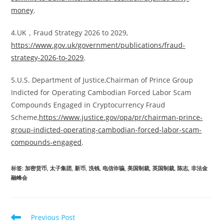
money
.
4.UK，Fraud Strategy 2026 to 2029,
https://www.gov.uk/government/publications/fraud-
strategy-2026-to-2029
.
5.U.S. Department of Justice,Chairman of Prince Group
Indicted for Operating Cambodian Forced Labor Scam
Compounds Engaged in Cryptocurrency Fraud
Scheme,
https://www.justice.gov/opa/pr/chairman-prince-
group-indicted-operating-cambodian-forced-labor-scam-
compounds-engaged
.
标签
:
加密货币
,
太子集团
,
新币
,
洗钱
,
电信诈骗
,
美国制裁
,
英国制裁
,
陈志
,
非法金
融峰会
Read
Previous Post