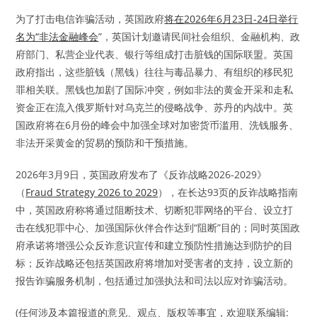
为了打击电信诈骗活动，英国政府
将在2026年6月23日-24日举行
名为“非法金融峰会
”，英国计划邀请民间社会组织、金融机构、政
府部门、私营企业代表、银行等组成打击脏钱的国际联盟。英国
政府指出，这些脏钱（黑钱）往往与毒品暴力、有组织的移民犯
罪相关联。黑钱也加剧了国际冲突，例如非法的黄金开采和走私
资金正在流入俄罗斯针对乌克兰的侵略战争、苏丹的内战中。英
国政府将在6月份的峰会中加强全球对加密货币滥用、洗钱服务、
非法开采黄金的贸易的预防和干预措施。
2026年3月9日，英国政府发布了《反诈战略2026-2029》
（
Fraud Strategy 2026 to 2029
），在长达93页的反诈战略指南
中，英国政府称将通过阻断技术、切断犯罪网络的平台、设立打
击在线犯罪中心、加强国际伙伴合作达到“阻断”目的；同时英国政
府承诺将增强公众反诈意识宣传和建立预防性措施达到防护的目
标；反诈战略还包括英国政府将增加对受害者的支持，设立新的
报告诈骗服务机制，包括通过加强执法和司法以应对诈骗活动。
(任何涉及本篇报道的意见、观点、版权等事宜，欢迎联系编辑: