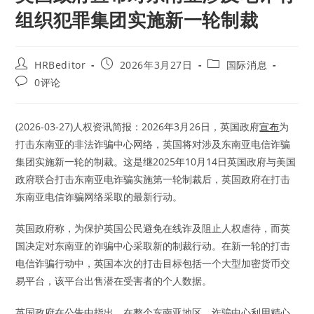
组织犯罪集团实施新一轮制裁
Post
Post
Post
HRBeditor
2026年3月27日
国际消息
author:
published:
category:
Post
0评论
comments:
(2026-03-27)人权资讯简报：2026年3月26日，英国政府
宣布
为
打击东南亚的非法诈骗中心网络，英国将对涉及东南亚电信诈骗
集团实施新一轮的制裁。这是继2025年10月14日英国政府与美国
政府联合打击东南亚电诈骗实施第一轮制裁后，英国政府在打击
东南亚电信诈骗网络采取的最新行动。
英国政府称，为保护英国公民避免在线诈及阻止人权虐待，而英
国决定对东南亚的诈骗中心采取新的制裁行动。在新一轮的打击
电信诈骗行动中，英国本次的打击目标包括一个大型加密货币交
易平台，该平台出售潜在受害者的个人数据。
英国政府在
公告
中指出，在整个东南亚地区，诈骗中心利用精心