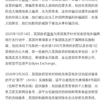
设置的骗局，诱骗受害者陷入虚假的恋爱关系，包括在英国的居
民也大规模地卷入骗局，沦为受害者。这些诈骗活动通常由被拐
卖的外国人实施，他们被以合法工作招聘诱骗到诈骗园区，在落
入陷阱后，他们在酷刑的威胁下被迫从事诈骗活动。
2025年10月14日，英国政府
宣布
与美国展开针对东南亚电诈骗网
络打击行动中，英国对柬埔寨太子集团陈志的下属网络实施制
裁，包括冻结了伦敦的一处价值1200万英镑的别墅以及价值1亿
英镑的办公大楼。第一批被列入英国政府的制裁名单包括：太子
集团及其主席陈志、柬埔寨金贝集团、金运度假世界有限公司、
加密货币交易平台Byex Exchange。
2026年3月26日，英国政府宣布对协助东南亚电诈活动提供服务
的平台“新币”（Xinbi）实施制裁，该平台被指控为柬埔寨8号园区
（也称芒奇商业城）提供服务，包括贩卖受害者的个人数据、出
售卫星互联网设备等，该平台也被指控协助朝鲜黑客偷盗加密货
币的洗钱服务，英国的制裁将使其被排除在合法加密交易系统。