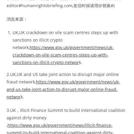
editor#humanrightsbriefing.com,发信时候请用@替换#)
消息来源：
UK,UK crackdown on vile scam centres steps up with
sanctions on illicit crypto
network,
https://www.gov.uk/government/news/uk-
crackdown-on-vile-scam-centres-steps-up-with-
sanctions-on-illicit-crypto-networ
k.
2.UK,UK and US take joint action to disrupt major online
fraud network,
https://www.gov.uk/government/news/uk-
and-us-take-joint-action-to-disrupt-major-online-fraud-
networ
k.
3.UK，Illicit Finance Summit to build international coalition
against dirty money
,
https://www.gov.uk/government/news/illicit-finance-
summit-to-build-international-coalition-against-dirty-