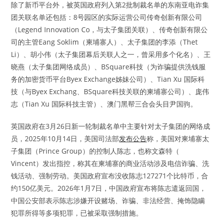
除了新币平台外，被英国政府列入第2批制裁名单的东南亚电诈集
团关联名单还包括：8号园区的实际运营公司传奇创新有限公司
（Legend Innovation Co，与太子集团关联）、传奇创新有限公
司的主管Eang Soklim（柬埔寨人）、太子集团的李添（Thet
Li）、胡小伟（太子集团幕后关联人之一，曾采用多个化名）、王
晓燕（太子集团网络成员）、BSquare科技（为诈骗提供洗钱服
务的加密货币平台Byex Exchange姊妹公司）、Tian Xu 国际科
技（与Byex Exchang、BSquare科技关联的柬埔寨公司）、庞伟
志（Tian Xu 国际科技主管）、澳门黑帮三合会头目尹国驹。
英国政府在3月26日新一轮制裁名单中主要针对太子集团的网络成
员，2025年10月14日，美国司法部
发布公告
称，美国对柬埔寨太
子集团（Prince Group）的控制人陈志，也称文森特（
Vincent）发出指控，称其在柬埔寨的商业活动涉及电信诈骗、洗
钱活动、强制劳动。美国政府宣布没收陈志127271个比特币，合
约150亿美元。2026年1月7日，中国政府宣布将陈志遣返回国，
中国公安部表示陈志涉嫌开设赌场、诈骗、非法经营、掩饰隐瞒
犯罪所得等多项犯罪，已被采取强制措施。