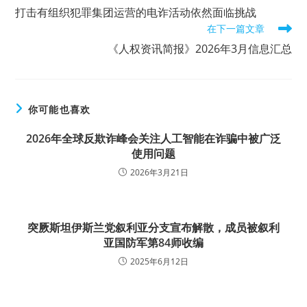
more
打击有组织犯罪集团运营的电诈活动依然面临挑战
articles
在下一篇文章
《人权资讯简报》2026年3月信息汇总
你可能也喜欢
2026年全球反欺诈峰会关注人工智能在诈骗中被广泛
使用问题
2026年3月21日
突厥斯坦伊斯兰党叙利亚分支宣布解散，成员被叙利
亚国防军第84师收编
2025年6月12日