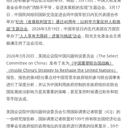
他们还积极参与边会活动的举办。例如，3月13日，中国人权发展
基金会举办的“消除不平等，促进发展权的实现”主题边会。3月17
日，中国民间组织国际交流促进会同中国常驻日内瓦代表团合作
举办“
纪念《发展权利宣言》通过40周年：以科学方案应对人权挑
战”主题边会
。2026年3月19日，中国常驻日内瓦代表团在万国宫
举办了
“人人享有无障碍：进展与挑战”边会
，阳光文化基金会主席
杨澜主持了边会活动。
2026年3月20日，美国众议院中国问题特设委员会（The Select
Committee on China）发布了名为
《中国重塑联合国战略》
（Inside China’s Strategy to Reshape the United Nations）
报告。报告的第4部分重点对中国背景非政府组织参与联合国事务
进行了深度分析，并认为中国利用政府控制的非政府组织在联合
国拓展政治影响力是其重要的策略，甚至某些时候通过欺诈和犯
罪手段达成。
美国众议院中国问题特设委员会引用国际调查记者联盟（ICIJ）的
一份研究报告称，国际调查记者联盟对109个持有联合国经济社会
理事会非政府组织咨商地位的非政府进行调查的结果显示，59个