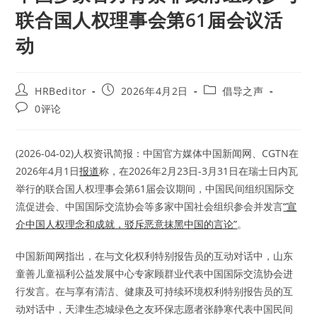
联合国人权理事会第61届会议活
动
Post
Post
Post
HRBeditor
2026年4月2日
倡导之声
author:
published:
category:
Post
0评论
comments:
(2026-04-02)人权资讯简报：中国官方媒体中国新闻网、CGTN在
2026年4月1日
报道
称，在2026年2月23日-3月31日在瑞士日内瓦
举行的联合国人权理事会第61届会议期间，中国民间组织国际交
流促进会、中国国际交流协会等多家中国社会组织参会并发言
“宣
介中国人权理念和成就，驳斥恶意抹黑中国的言论”
。
中国新闻网指出，在与文化权利特别报告员的互动对话中，山东
童善儿童福利公益发展中心专家顾群业代表中国国际交流协会进
行发言。在与享有清洁、健康及可持续环境权利特别报告员的互
动对话中，天津生态城绿色之友环保志愿者张静寒代表中国民间