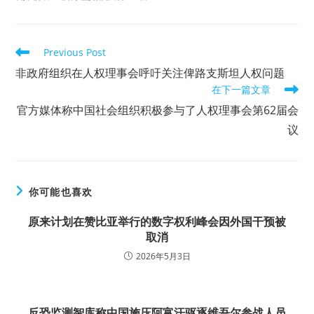
Read
Previous Post
more
非政府组织在人权理事会呼吁关注俾路支斯坦人权问题
articles
在下一篇文章
官方媒体称中国社会组织积极参与了人权理事会第62届会
议
你可能也喜欢
原来计划在赞比亚举行的数字权利峰会因外国干预被
取消
2026年5月3日
反恐监测智库称中国施压阿富汗驱逐维吾尔参战人员