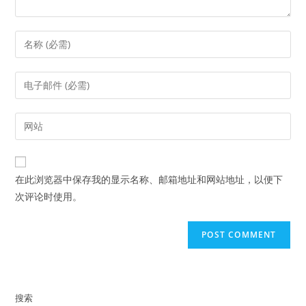
Enter
your
name
Enter
or
your
username
email
Enter
to
address
your
comment
to
website
comment
URL
在此浏览器中保存我的显示名称、邮箱地址和网站地址，以便下
(optional)
次评论时使用。
搜索