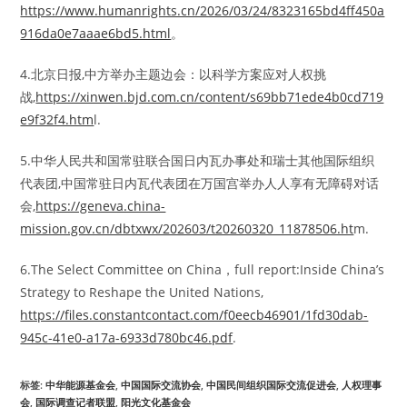
https://www.humanrights.cn/2026/03/24/8323165bd4ff450a
916da0e7aaae6bd5.html
。
4.北京日报,中方举办主题边会：以科学方案应对人权挑
战,
https://xinwen.bjd.com.cn/content/s69bb71ede4b0cd719
e9f32f4.htm
l.
5.中华人民共和国常驻联合国日内瓦办事处和瑞士其他国际组织
代表团,中国常驻日内瓦代表团在万国宫举办人人享有无障碍对话
会,
https://geneva.china-
mission.gov.cn/dbtxwx/202603/t20260320_11878506.ht
m.
6.The Select Committee on China，full report:Inside China’s
Strategy to Reshape the United Nations,
https://files.constantcontact.com/f0eecb46901/1fd30dab-
945c-41e0-a17a-6933d780bc46.pdf
.
标签
:
中华能源基金会
,
中国国际交流协会
,
中国民间组织国际交流促进会
,
人权理事
会
,
国际调查记者联盟
,
阳光文化基金会