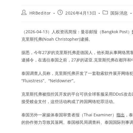
Post
Post
Post
HRBeditor
2026年4月13日
国际消息
author:
published:
category:
（2026-04-13）人权资讯简报：曼谷邮报（Bangkok Post）
克里斯托弗(Noah Christopher)逮捕。
据悉，今年27岁的克里斯托弗是德国人，他长期从事网络黑客攻
逮捕令，在逃往泰国之前，27岁的诺亚.克里斯托弗在都拜和
泰国调查人员称，克里斯托弗开发了一套勒索软件展开网络犯罪
“Fluxstress”、“Neldowner”。
克里斯托弗被指控其开发的平台可供全球客服采用DDoS攻
接受赎金支付，这些活动构成了跨国网络犯罪活动。
泰国另外一家媒体泰国审查者报（Thai Examiner）
指出
，泰
的协作努力导致其落网。泰国移民局调查科、泰国国际刑事