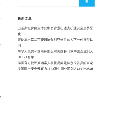
索
最新文章
巴基斯坦俾路支省的中资背景山达克矿业安全形势恶
化
评论称土耳其可能影响叙利亚维吾尔人下一代身份认
次
同
中华人民共和国商务部反对美国将43家中国企业列入
UFLPA名单
泰国官方批评柬埔寨人权状况问题特别报告员的言论
美国国土安全部宣布将43家中国公司列入UFLPA名单
家