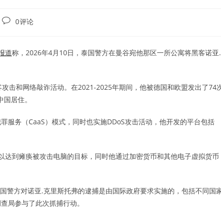
Post
0评论
comments:
报道
称，2026年4月10日，泰国警方在曼谷宛他那区一所公寓将黑客诺亚.
击和网络敲诈活动。在2021-2025年期间，他被德国和欧盟发出了74
中国居住。
服务（CaaS）模式，同时也实施DDoS攻击活动，他开发的平台包括
击以达到瘫痪被攻击电脑的目标，同时他通过加密货币和其他电子虚拟货币
国警方对诺亚.克里斯托弗的逮捕是由国际政府要求实施的，包括不同国
调查局参与了此次抓捕行动。