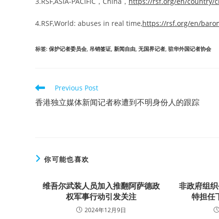
3.RSF,ASIA-PACIFIC，China，
https://rsf.org/en/country/
4.RSF,World: abuses in real time,
https://rsf.org/en/baro
标签
:
保护记者委员会
,
吊销签证
,
新闻自由
,
无国界记者
,
驻华外国记者协会
Read
Previous Post
more
香港独立媒体新闻记者称遭到不明身份人的跟踪
articles
你可能也喜欢
维吾尔武装人员加入推翻阿萨德政
非政府组织
权军事行动引发关注
特担任
2024年12月9日