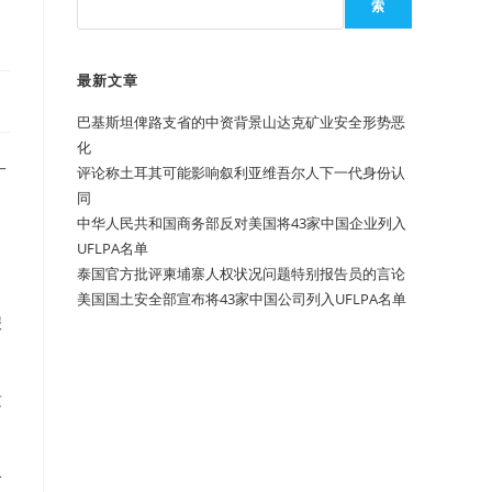
索
最新文章
巴基斯坦俾路支省的中资背景山达克矿业安全形势恶
化
一
评论称土耳其可能影响叙利亚维吾尔人下一代身份认
同
中华人民共和国商务部反对美国将43家中国企业列入
、
UFLPA名单
泰国官方批评柬埔寨人权状况问题特别报告员的言论
美国国土安全部宣布将43家中国公司列入UFLPA名单
报
这
公