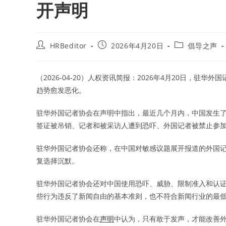
开声明
Post
Post
Post
HRBeditor
2026年4月20日
倡导之声
author:
published:
category:
（2026-04-20）人权资讯简报：2026年4月20日，驻华
趋势愈发恶化。
驻华外国记者协会在声明中指出，最近几个月内，中国发生
签证被吊销、记者和被采访人遭到恐吓、外国记者被禁止参
驻华外国记者协会还称，在中国对敏感议题展开报道的外国
复选择沉默。
驻华外国记者协会还对中国使用恐吓、威胁、限制准入和认
些行为违反了新闻自由的基本准则，也不符合新闻行业的最
驻华外国记者协会在
声明
中认为，只有敢于发声，才能改善