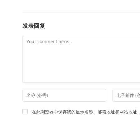
发表回复
Comment
Enter
Enter
your
your
name
email
在此浏览器中保存我的显示名称、邮箱地址和网站地址
or
address
username
to
to
comment
comment