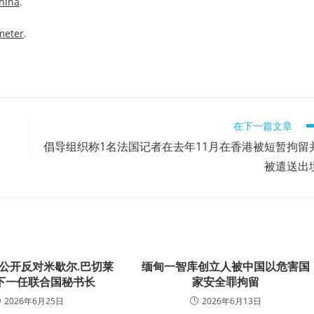
china
.
meter
.
在下一篇文章
倡导组织称1名法国记者在去年11月在香港被短暂拘留
被遣送出
公开反对米歇尔.巴切莱
缅甸一智库创立人被中国以危害国
下一任联合国秘书长
家安全罪拘留
2026年6月25日
2026年6月13日