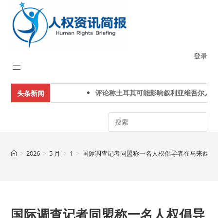
Skip
to
content
登录
评论称土耳其可能影响叙利亚维吾尔人下一
头条新闻
Search
>
2026
>
5 月
>
1
>
国际调查记者同盟称一名人权倡导者在马来西亚
国际调查记者同盟称一名人权倡导