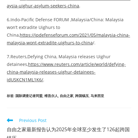
aysia-uighur-asylum-seekers-china
.
6.Indo-Pacific Defense FORUM ,Malaysia/China: Malaysia
won’t extradite Uighurs to
China,
https://ipdefenseforum.com/2021/05/malaysia-china-
malaysia-wont-extradite-uighurs-to-china
/.
7.Reuters,Defying China, Malaysia releases Uighur
detainees,
https://www.reuters.com/article/world/defying-
china-malaysia-releases-uighur-detainees-
idUSKCN1ML1K6/
.
标签
:
国际调查记者同盟
,
维吾尔人
,
自由之家
,
跨国镇压
,
马来西亚
Read
Previous Post
more
自由之家最新报告认为2025年全球至少发生了126起跨国
articles
镇压