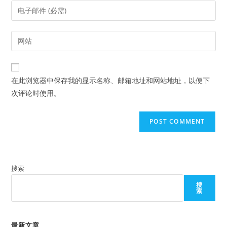
name
Enter
or
your
username
email
Enter
to
address
your
comment
to
website
comment
URL
在此浏览器中保存我的显示名称、邮箱地址和网站地址，以便下
(optional)
次评论时使用。
搜索
搜
索
最新文章