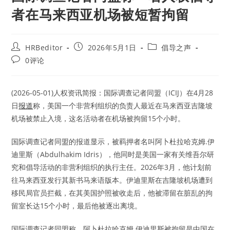
者在马来西亚机场被短暂拘留
Post
Post
Post
HRBeditor
2026年5月1日
倡导之声
author:
published:
category:
Post
0评论
comments:
(2026-05-01)人权资讯简报：国际调查记者同盟（ICIJ）在4月28
日
报道
称，美国一个非营利组织的负责人最近在马来西亚吉隆坡
机场被禁止入境，这名活动者在机场被拘留15个小时。
国际调查记者同盟的报道显示，被羁押者名叫阿卜杜拉哈克姆.伊
迪里斯（Abdulhakim Idris），他同时是美国一家有关维吾尔研
究和倡导活动的非营利组织的执行主任。2026年3月，他计划前
往马来西亚发行其新书马来语版本。伊迪里斯在吉隆坡机场遭到
移民局官员拦截，在其美国护照被收走后，他被滞留在脏乱的拘
留室长达15个小时，最后他被逐出离境。
国际调查记者同盟称，阿卜杜拉哈克姆.伊迪里斯被拘留是中国在