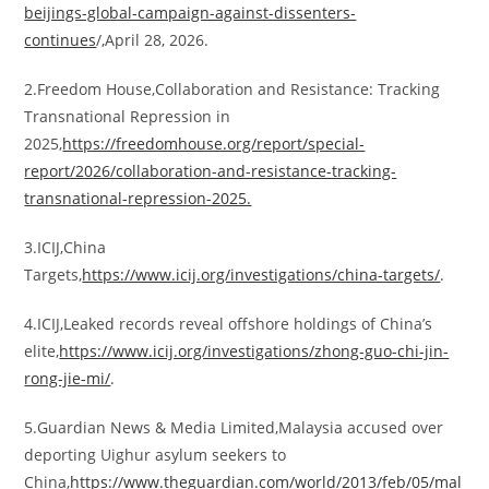
beijings-global-campaign-against-dissenters-
continues
/,April 28, 2026.
2.Freedom House,Collaboration and Resistance: Tracking
Transnational Repression in
2025,
https://freedomhouse.org/report/special-
report/2026/collaboration-and-resistance-tracking-
transnational-repression-2025.
3.ICIJ,China
Targets,
https://www.icij.org/investigations/china-targets/
.
4.ICIJ,Leaked records reveal offshore holdings of China’s
elite,
https://www.icij.org/investigations/zhong-guo-chi-jin-
rong-jie-mi/
.
5.Guardian News & Media Limited,Malaysia accused over
deporting Uighur asylum seekers to
China,
https://www.theguardian.com/world/2013/feb/05/mal