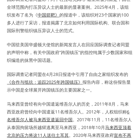
全球范围内打压异议人士的最新的显著案例。2025年4月，该组
织发布了名为《
中国箭靶》
的报道中，该组织对23个国家的100
多人进行了采访，报道揭露了北京如何利用国际机构、联合国和
国际刑警组织镇压异议人士的范式。
中国驻美国华盛顿大使馆的新闻发言人在回应国际调查记者同盟
的声明中称，有关中国政府“跨国镇压”的指控纯属于少数国家和组
织编造的抹黑中国话题。
国际调查记者同盟在4月28日报道中引用了自由之家组织发布的
《合作与抵抗：追踪2025年跨国镇压》
报告内容，称这份报告显
示中国是全球展开跨国镇压的主要国家之一。
马来西亚曾经有向中国遣返维吾尔人的历史，2011年8月，马来
西亚政府曾经向中国遣返11名维吾尔人。2012年，人权组织称
6
名维吾尔人被马来西亚遣返回中国
。2017年11月，11名维吾尔人
从泰国拘留场所越狱逃离至马来西亚，2018年10月
马来西亚顶着
北京的压力将这11人送往土耳其
。2020年马来西亚政府
宣布不再