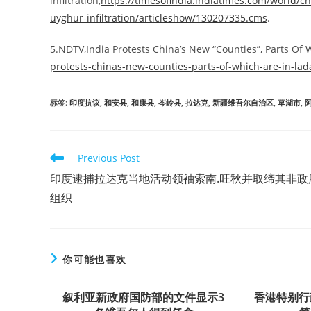
infiltration,
https://timesofindia.indiatimes.com/world/c
uyghur-infiltration/articleshow/130207335.cms
.
5.NDTV,India Protests China’s New “Counties”, Parts Of 
protests-chinas-new-counties-parts-of-which-are-in-la
标签
:
印度抗议
,
和安县
,
和康县
,
岑岭县
,
拉达克
,
新疆维吾尔自治区
,
草湖市
,
Read
Previous Post
more
印度逮捕拉达克当地活动领袖索南.旺秋并取缔其非政
articles
组织
你可能也喜欢
叙利亚新政府国防部的文件显示3
香港特别行