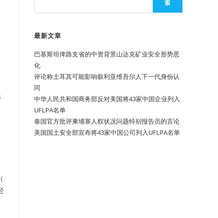
索
最新文章
巴基斯坦俾路支省的中资背景山达克矿业安全形势恶
化
评论称土耳其可能影响叙利亚维吾尔人下一代身份认
同
管
中华人民共和国商务部反对美国将43家中国企业列入
UFLPA名单
泰国官方批评柬埔寨人权状况问题特别报告员的言论
斯
美国国土安全部宣布将43家中国公司列入UFLPA名单
（
经