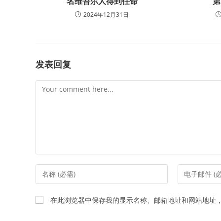
名维吾尔人得到任命
第
2024年12月31日
发表回复
Comment
Enter
Enter
your
your
name
email
在此浏览器中保存我的显示名称、邮箱地址和网站地址
or
address
username
to