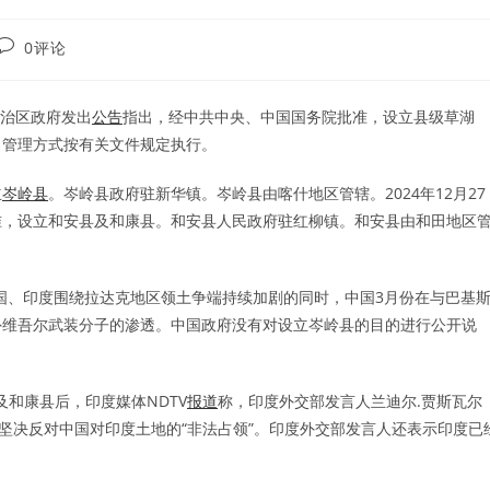
Post
0评论
comments:
尔自治区政府发出
公告
指出，经中共中央、中国国务院批准，设立县级草湖
，管理方式按有关文件规定执行。
立
岑岭县
。岑岭县政府驻新华镇。岑岭县由喀什地区管辖。2024年12月27
准，设立和安县及和康县。和安县人民政府驻红柳镇。和安县由和田地区
国、印度围绕拉达克地区领土争端持续加剧的同时，中国3月份在与巴基
外维吾尔武装分子的渗透。中国政府没有对设立岑岭县的目的进行公开说
及和康县后，印度媒体NDTV
报道
称，印度外交部发言人兰迪尔.贾斯瓦尔
区，印度坚决反对中国对印度土地的“非法占领”。印度外交部发言人还表示印度已