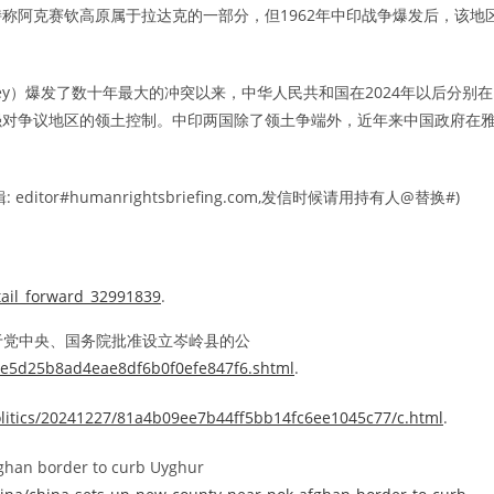
称阿克赛钦高原属于拉达克的一部分，但1962年中印战争爆发后，该地
alley）爆发了数十年最大的冲突以来，中华人民共和国在2024年以后分别在
强对争议地区的领土控制。中印两国除了领土争端外，近年来中国政府在
r#humanrightsbriefing.com,发信时候请用持有人@替换#)
tail_forward_32991839
.
于党中央、国务院批准设立岑岭县的公
285e5d25b8ad4eae8df6b0f0efe847f6.shtml
.
litics/20241227/81a4b09ee7b44ff5bb14fc6ee1045c77/c.html
.
fghan border to curb Uyghur