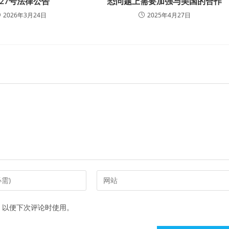
27号法律公告
恐问题上需要加强与美国的合作
2026年3月24日
2025年4月27日
Enter
your
website
，以便下次评论时使用。
URL
(optional)