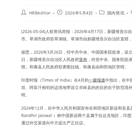
Post
Post
Post
HRBeditor
2026年5月4日
国内简讯
author:
published:
category:
(2026-05-04)人权资讯简报：2026年4月17日，新疆维吾
市。草湖市政府驻草湖镇。草湖市由新疆维吾尔自治区直辖
据悉，2026年3月26日，经中共中央、中国国务院批准，设
日，新疆维吾尔自治区人民政府
宣布
，经党中央、国务院批
辖。和康县人民政府驻赛图拉镇。和康县由和田地区管辖。
印度时报（Times of India）在4月的
一篇报道
中指出，在中
坦、阿富汗相邻的边境地带设立岑岭县的的目的在于防范境
明。
2024年12月，在中华人民共和国宣布在和田地区新设和安县
Randhir Jaiswal ）称中国新设两个县属于拉达克地
通过外交渠道向中方提出严正抗议。