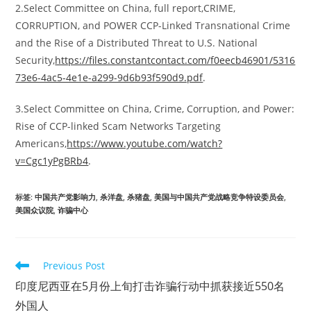
2.Select Committee on China, full report,CRIME,
CORRUPTION, and POWER CCP-Linked Transnational Crime
and the Rise of a Distributed Threat to U.S. National
Security,
https://files.constantcontact.com/f0eecb46901/5316
73e6-4ac5-4e1e-a299-9d6b93f590d9.pdf
.
3.Select Committee on China, Crime, Corruption, and Power:
Rise of CCP-linked Scam Networks Targeting
Americans,
https://www.youtube.com/watch?
v=Cgc1yPgBRb4
.
标签
:
中国共产党影响力
,
杀洋盘
,
杀猪盘
,
美国与中国共产党战略竞争特设委员会
,
美国众议院
,
诈骗中心
Read
Previous Post
more
印度尼西亚在5月份上旬打击诈骗行动中抓获接近550名
articles
外国人