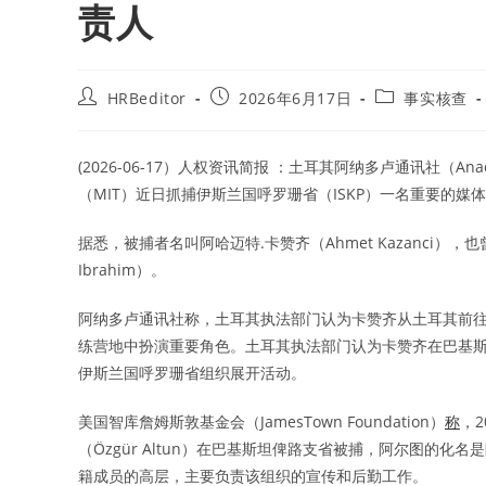
责人
Post
Post
Post
HRBeditor
2026年6月17日
事实核查
author:
published:
category:
(2026-06-17）人权资讯简报 ：土耳其阿纳多卢通讯社（Anado
（MIT）近日抓捕伊斯兰国呼罗珊省（ISKP）一名重要的媒
据悉，被捕者名叫阿哈迈特.卡赞齐（Ahmet Kazanci），也
Ibrahim）。
阿纳多卢通讯社称，土耳其执法部门认为卡赞齐从土耳其前
练营地中扮演重要角色。土耳其执法部门认为卡赞齐在巴基
伊斯兰国呼罗珊省组织展开活动。
美国智库詹姆斯敦基金会（JamesTown Foundation）
称
，
（Özgür Altun）在巴基斯坦俾路支省被捕，阿尔图的化名是阿布.亚斯尔.图尔克伊（سر التركي
籍成员的高层，主要负责该组织的宣传和后勤工作。