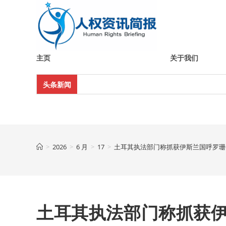
Skip
to
content
主页
关于我们
头条新闻
>
2026
>
6 月
>
17
>
土耳其执法部门称抓获伊斯兰国呼罗珊
土耳其执法部门称抓获