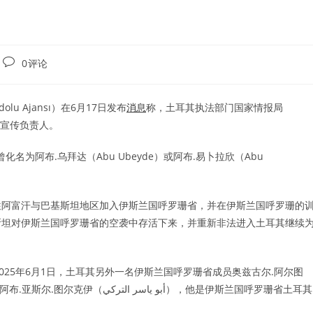
Post
0评论
comments:
lu Ajansı）在6月17日发布
消息
称，土耳其执法部门国家情报局
体宣传负责人。
曾化名为阿布.乌拜达（Abu Ubeyde）或阿布.易卜拉欣（Abu
往阿富汗与巴基斯坦地区加入伊斯兰国呼罗珊省，并在伊斯兰国呼罗珊的
斯坦对伊斯兰国呼罗珊省的空袭中存活下来，并重新非法进入土耳其继续
2025年6月1日，土耳其另外一名伊斯兰国呼罗珊省成员奥兹古尔.阿尔图
أبو يا），他是伊斯兰国呼罗珊省土耳其