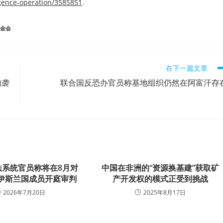
ligence-operation/3585851
.
金会
在下一篇文章
的袭
联合国反恐办官员称基地组织仍然在阿富汗存
法系统官员称将在8月对
中国在非洲的“资源换基建”获取矿
前伊斯兰国成员开庭审判
产开发权的模式正受到挑战
2026年7月20日
2025年8月17日