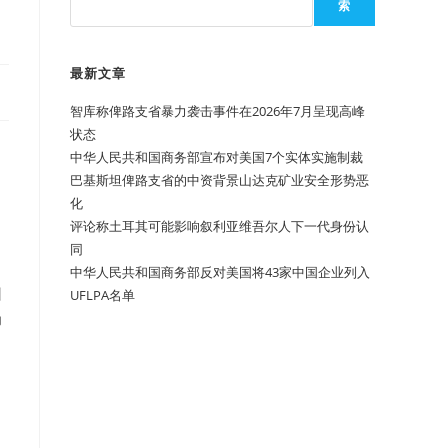
索
最新文章
智库称俾路支省暴力袭击事件在2026年7月呈现高峰
状态
中华人民共和国商务部宣布对美国7个实体实施制裁
巴基斯坦俾路支省的中资背景山达克矿业安全形势恶
化
评论称土耳其可能影响叙利亚维吾尔人下一代身份认
同
中华人民共和国商务部反对美国将43家中国企业列入
训
UFLPA名单
为