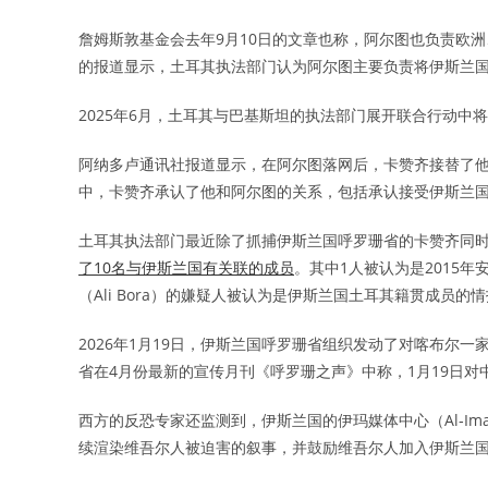
詹姆斯敦基金会去年9月10日的文章也称，阿尔图也负责欧
的报道显示，土耳其执法部门认为阿尔图主要负责将伊斯兰
2025年6月，土耳其与巴基斯坦的执法部门展开联合行动中将
阿纳多卢通讯社报道显示，在阿尔图落网后，卡赞齐接替了
中，卡赞齐承认了他和阿尔图的关系，包括承认接受伊斯兰
土耳其执法部门最近除了抓捕伊斯兰国呼罗珊省的卡赞齐同时
了10名与伊斯兰国有关联的成员
。其中1人被认为是2015
（Ali Bora）的嫌疑人被认为是伊斯兰国土耳其籍贯成员的
2026年1月19日，伊斯兰国呼罗珊省组织发动了对喀布尔
省在4月份最新的宣传月刊《呼罗珊之声》中称，1月19日对
西方的反恐专家还监测到，伊斯兰国的伊玛媒体中心（Al‑Iman
续渲染维吾尔人被迫害的叙事，并鼓励维吾尔人加入伊斯兰