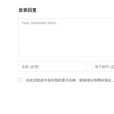
发表回复
Comment
Enter
Enter
your
your
name
email
在此浏览器中保存我的显示名称、邮箱地址和网站地址
or
address
username
to
to
comment
comment