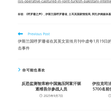
isis-operative-captured-in-joint-turkish-pakistani-intel
标签
:
《呼罗珊之声》
,
伊斯兰国呼罗珊省
,
土耳其国家情报局
,
阿扎伊姆媒体基
Read
Previous Post
more
伊斯兰国呼罗珊省在其英文宣传月刊中虚夸1月19日
articles
击事件
你可能也喜欢
反恐监测智库称中国施压阿富汗驱
伊拉克司
逐维吾尔参战人员
5700名
2025年9月7日