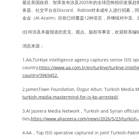
最近美国政府、智库发布涉及2025年的全球恐怖组织发展
务器、社交平台在Discord、Roblox对未成年人进行
金会（Al-Azaim）目前已经覆盖12种语言，并继续对中
(任何涉及本篇报道的意见、观点、版权等事宜，欢迎联系编辑: edito
消息来源：
1.AA,Türkiye intelligence agency captures senior ISIS op
country,
https://www.aa.com.tr/en/turkiye/turkiye-intell
country/3969452.
2.JamesTown Foundation, Özgür Altun: Turkish Media M
turkish-media-mastermind-for-is-kp-arrested/
.
3.Al Jazeera Media Network，Turkish and Syrian officials 
ties,
https://www.aljazeera.com/news/2026/5/23/turkish-and
4.AA，Top ISIS operative captured in joint Turkish-Pakis