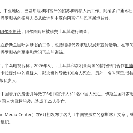
洲、中亚地区、巴基斯坦和阿富汗的招募和转移人员工作。阿纳多卢通讯社
国呼罗珊省的招募人员从欧洲和中亚向阿富汗与巴基斯坦转移。
阿尔图抓获
，阿尔图随后被移交土耳其进行调查。
他在伊斯兰国呼罗珊省的工作，包括继续代表该组织展开宣传活动。在审
国呼罗珊省的军事和意识形态的训练。
，半岛电视台称，2026年5月，土耳其和叙利亚两国的情报部门合作
抓捕
年安卡拉爆炸中的嫌疑人，那次爆炸导致100余人死亡。另外一名叫阿里.博
情报负责人。
一家中国餐厅的袭击并导致了6名阿富汗人和1名中国人死亡。伊斯兰国呼罗
中国人为目标的袭击造成了25人伤亡。
 Media Center）在6月初发布了名为《中国被孤立的穆斯林》文章，
国组织。