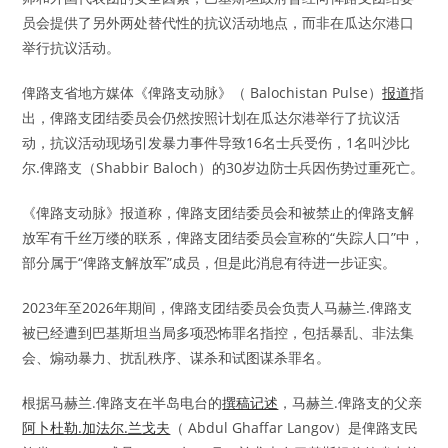
员会提供了另外两处替代性的抗议活动地点，而非在瓜达尔港口
举行抗议活动。
俾路支省地方媒体《俾路支动脉》（ Balochistan Pulse）
报道
指
出，俾路支团结委员会仍然按照计划在瓜达尔港举行了抗议活
动，抗议活动现场引发暴力事件导致16名士兵受伤，1名叫沙比
尔.俾路支（Shabbir Baloch）的30岁边防士兵因伤势过重死亡。
《俾路支动脉》报道称，俾路支团结委员会和被禁止的俾路支解
放军有千丝万缕的联系，俾路支团结委员会宣称的“失踪人口”中，
部分属于“俾路支解放军”成员，但是此消息有待进一步证实。
2023年至2026年期间，俾路支团结委员会负责人马赫兰.俾路支
被已经遭到巴基斯坦当局多项恐怖罪名指控，包括暴乱、非法集
会、煽动暴力、扰乱秩序、谋杀和试图谋杀罪名。
根据马赫兰.俾路支在半岛电台的
撰稿记述
，马赫兰.俾路支的父亲
阿卜杜勒.加法尔.兰戈夫
（ Abdul Ghaffar Langov）是俾路支民