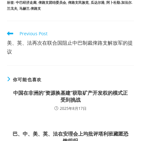
标签
:
中巴经济走廊
,
俾路支团结委员会
,
俾路支民族党
,
瓜达尔港
,
阿卜杜勒.加法尔.
兰戈夫
,
马赫兰.俾路支
Read
Previous Post
more
美、英、法再次在联合国阻止中巴制裁俾路支解放军的提
articles
议
你可能也喜欢
中国在非洲的“资源换基建”获取矿产开发权的模式正
受到挑战
2025年8月17日
巴、中、美、英、法在安理会上均批评塔利班藏匿恐
怖组织