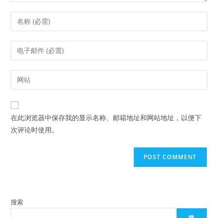
Enter
your
name
Enter
or
your
username
email
Enter
to
address
your
comment
to
website
comment
URL
在此浏览器中保存我的显示名称、邮箱地址和网站地址，以便下
(optional)
次评论时使用。
搜索
搜