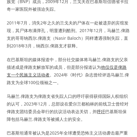
族党（BNP）成员，2009年12月，兰戈夫在巴基斯坦信德省卡拉
奇一家医院外被强迫失踪。
2011年7月，消失2年之久的兰戈夫的尸体在一处被遗弃的宾馆发
现，其尸体布满弹孔，明显遭到酷刑。2017年12月，马赫兰.俾路
支的哥哥纳西尔.俾路支（Nasir Baloch）同样遭遇强制失踪，直
到2018年3月，纳西尔.俾路支才获释。
在巴基斯坦的媒体报道中，部分社交媒体将马赫兰.俾路支的父亲
描述成是俾路支解放军的成员，但是部分报道认为
他仅仅是俾路
支一个民族主义活动者
。2024年《时代》杂志曾经评选马赫兰.俾
路支为全球100位领袖之一。
马赫兰.俾路支为俾路支省失踪人口的呼吁获得获得国际人权组织
的认可，2023年12月，总部设在爱尔兰都柏林的前线卫士曾经对
俾路支团结委员会举行的抗议活动表达关切，并
呼吁
巴基斯坦保
障包括马赫兰.俾路支等被捕人士的安全。
巴基斯坦通常被认为是2025年全球遭受恐怖主义活动袭击最严重