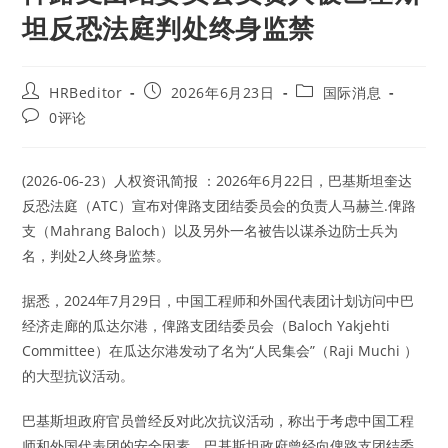
坦反恐法庭判处终身监禁
Post
Post
Post
HRBeditor
2026年6月23日
国际消息
author:
published:
category:
Post
0评论
comments:
(2026-06-23）人权资讯简报 ：2026年6月22日，巴基斯坦奎达
反恐法庭（ATC）宣布对俾路支团结委员会的负责人马赫兰.俾路
支（Mahrang Baloch）以及另外一名被告以谋杀边防士兵为
名，判处2人终身监禁。
据悉，2024年7月29日，中国工程师和外国代表团计划访问中巴
经济走廊的瓜达尔港，俾路支团结委员会（Baloch Yakjehti
Committee）在瓜达尔港发动了名为“人民集会”（Raji Muchi ）
的大型抗议活动。
巴基斯坦政府官员曾经反对此次抗议活动，称出于考虑中国工程
师和外国代表团的安全因素，巴基斯坦政府曾经向俾路支团结委