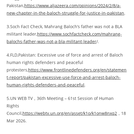
Pakistan,
https://www.aljazeera.com/opinions/2024/2/8/a-
new-chapter-in-the-baloch-struggle-for-justice-in-pakistan
.
3.Soch Fact Check, Mahrang Baloch’s father was not a BLA
militant leader,
https://www.sochfactcheck.com/mahrang-
balochs-father-was-not-a-bla-militant-leader
/.
4.FLD,Pakistan: Excessive use of force and arrest of Baloch
human rights defenders and peaceful
protesters,
https://www.frontlinedefenders.org/en/statemen
t-report/pakistan-excessive-use-force-and-arrest-baloch-
human-rights-defenders-and-peaceful
.
5.UN WEB TV，36th Meeting – 61st Session of Human
Rights
Council,
https://webtv.un.org/en/asset/k1o/k1onw8nxq2
，18
Mar 2026.