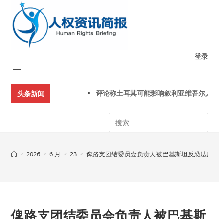
Skip
to
content
登录
评论称土耳其可能影响叙利亚维吾尔人下一
头条新闻
Search
>
2026
>
6 月
>
23
>
俾路支团结委员会负责人被巴基斯坦反恐法庭
俾路支团结委员会负责人被巴基斯