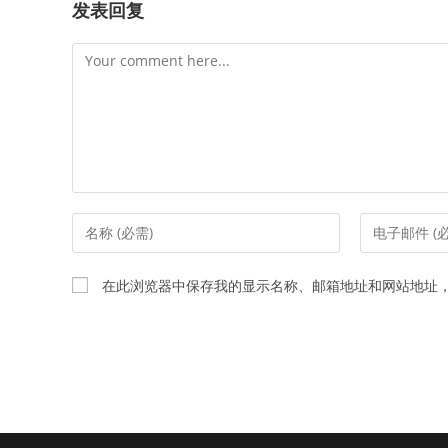
发表回复
Comment
Enter
Enter
your
your
name
email
在此浏览器中保存我的显示名称、邮箱地址和网站地址
or
address
username
to
to
comment
comment