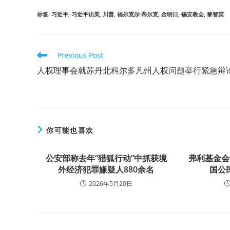
标签
:
习近平
,
习近平访美
,
川普
,
福尔克尔·蒂尔克
,
金明日
,
锡安教会
,
黎智英
Read
Previous Post
more
人权理事会就苏丹北科尔多凡州人权问题举行紧急辩
articles
你可能也喜欢
公安部称去年“猎狐行动”中抓获境
弗利基金会
外经济犯罪嫌疑人880余名
国公
2026年5月20日