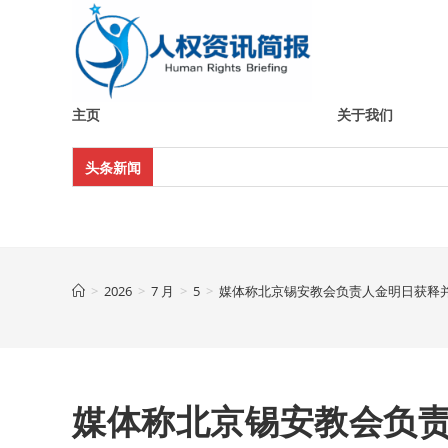
Skip
to
content
主页
关于我们
头条新闻
>
2026
>
7 月
>
5
>
媒体称北京锡安教会负责人金明日获释
媒体称北京锡安教会负