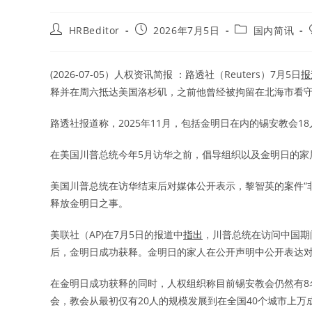
Post
Post
Post
HRBeditor
2026年7月5日
国内简讯
author:
published:
category:
(2026-07-05）人权资讯简报 ：路透社（Reuters）7月5日
报
释并在周六抵达美国洛杉矶，之前他曾经被拘留在北海市看
路透社报道称，2025年11月，包括金明日在内的锡安教会1
在美国川普总统今年5月访华之前，倡导组织以及金明日的家
美国川普总统在访华结束后对媒体公开表示，黎智英的案件“
释放金明日之事。
美联社（AP)在7月5日的报道中
指出
，川普总统在访问中国期
后，金明日成功获释。金明日的家人在公开声明中公开表达
在金明日成功获释的同时，人权组织称目前锡安教会仍然有8
会，教会从最初仅有20人的规模发展到在全国40个城市上万