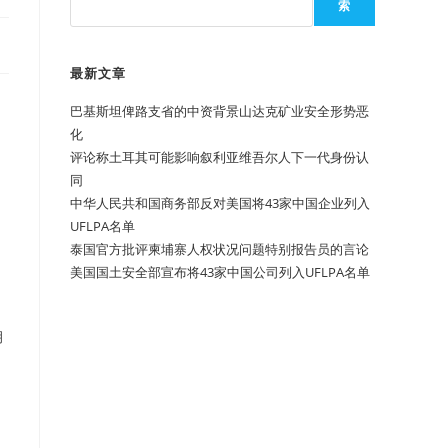
索
最新文章
巴基斯坦俾路支省的中资背景山达克矿业安全形势恶
化
评论称土耳其可能影响叙利亚维吾尔人下一代身份认
同
中华人民共和国商务部反对美国将43家中国企业列入
UFLPA名单
泰国官方批评柬埔寨人权状况问题特别报告员的言论
美国国土安全部宣布将43家中国公司列入UFLPA名单
月