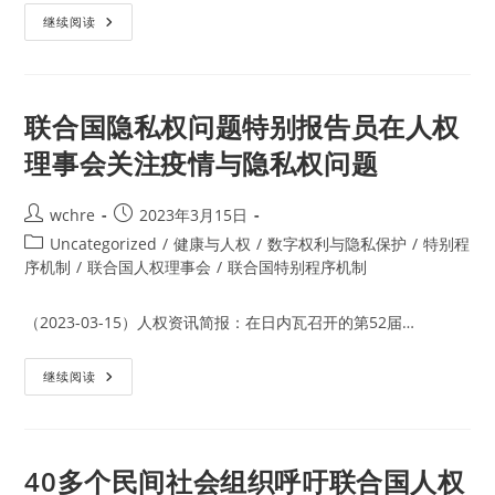
解
除
第
继续阅读
对
53
中
届
国
人
的
权
单
理
边
事
联合国隐私权问题特别报告员在人权
制
会：
裁
消
理事会关注疫情与隐私权问题
措
除
施
对
受
麻
Post
Post
wchre
2023年3月15日
风
author:
published:
病
Post
Uncategorized
/
健康与人权
/
数字权利与隐私保护
/
特别程
影
category:
序机制
/
联合国人权理事会
/
联合国特别程序机制
响
者
及
其
（2023-03-15）人权资讯简报：在日内瓦召开的第52届…
家
人
的
联
歧
继续阅读
合
视
国
特
隐
别
私
报
权
告
问
员
40多个民间社会组织呼吁联合国人权
题
发