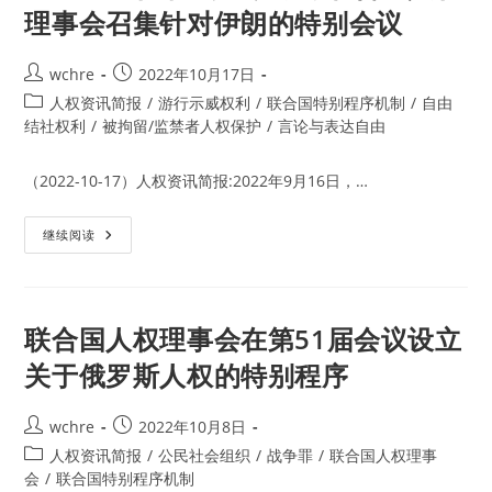
特
布
理事会召集针对伊朗的特别会议
别
年
报
度
告
报
员
告
Post
Post
wchre
2022年10月17日
在
author:
published:
人
Post
人权资讯简报
/
游行示威权利
/
联合国特别程序机制
/
自由
权
category:
结社权利
/
被拘留/监禁者人权保护
/
言论与表达自由
理
事
会
关
（2022-10-17）人权资讯简报:2022年9月16日，…
注
疫
情
40
与
继续阅读
多
隐
个
私
民
权
间
问
社
题
会
联合国人权理事会在第51届会议设立
组
织
关于俄罗斯人权的特别程序
呼
吁
联
合
Post
Post
wchre
2022年10月8日
国
author:
published:
人
Post
人权资讯简报
/
公民社会组织
/
战争罪
/
联合国人权理事
权
category:
会
/
联合国特别程序机制
理