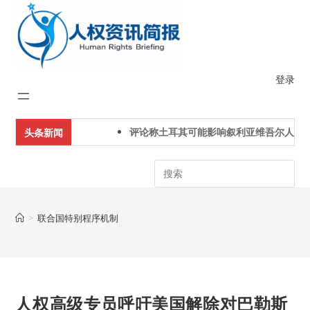
Skip
to
content
登录
评论称土耳其可能影响叙利亚维吾尔人下一
头条新闻
Search
>
联合国特别程序机制
人权高级专员呼吁美国解除对巴勒斯