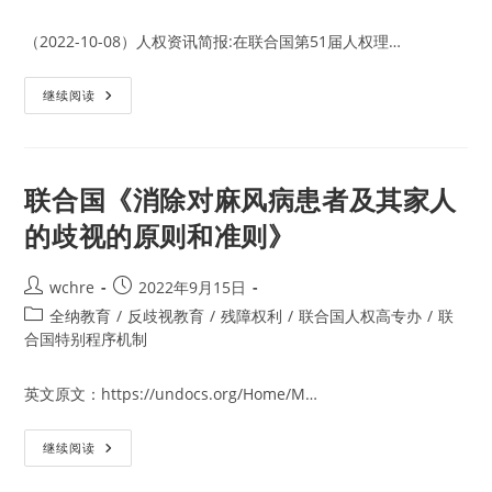
事
会
召
（2022-10-08）人权资讯简报:在联合国第51届人权理…
集
针
对
联
伊
继续阅读
合
朗
国
的
人
特
权
别
理
会
事
议
联合国《消除对麻风病患者及其家人
会
在
的歧视的原则和准则》
第
51
届
会
Post
Post
wchre
2022年9月15日
议
author:
published:
设
Post
全纳教育
/
反歧视教育
/
残障权利
/
联合国人权高专办
/
联
立
category:
合国特别程序机制
关
于
俄
罗
英文原文：https://undocs.org/Home/M…
斯
人
权
联
的
继续阅读
合
特
国
别