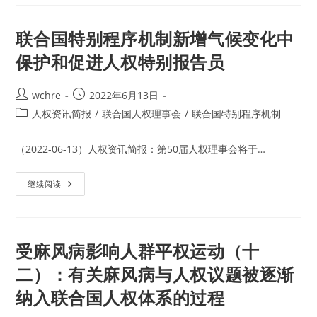
《消
程
除
序
对
麻
联合国特别程序机制新增气候变化中
风
病
保护和促进人权特别报告员
患
者
及
其
Post
Post
wchre
2022年6月13日
家
author:
published:
人
Post
人权资讯简报
/
联合国人权理事会
/
联合国特别程序机制
的
category:
歧
视
（2022-06-13）人权资讯简报：第50届人权理事会将于…
的
原
则
和
联
继续阅读
准
合
则》
国
特
别
程
序
受麻风病影响人群平权运动（十
机
制
二）：有关麻风病与人权议题被逐渐
新
增
纳入联合国人权体系的过程
气
候
变