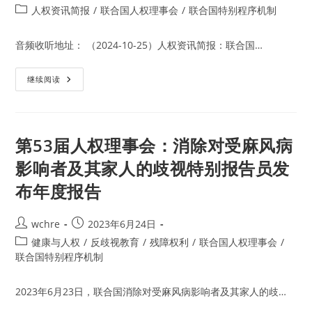
坦
author:
published:
Post
人权资讯简报
/
联合国人权理事会
/
联合国特别程序机制
被
占
category:
领
领
音频收听地址： （2024-10-25）人权资讯简报：联合国…
土
人
权
联
继续阅读
状
合
况
国
特
特
别
别
报
程
告
序
员
第53届人权理事会：消除对受麻风病
报
的
告
制
影响者及其家人的歧视特别报告员发
员
裁
在
布年度报告
人
权
理
事
Post
Post
wchre
2023年6月24日
会
第
author:
published:
Post
健康与人权
/
反歧视教育
/
残障权利
/
联合国人权理事会
/
57
届
category:
联合国特别程序机制
会
议
上
2023年6月23日，联合国消除对受麻风病影响者及其家人的歧…
呼
吁