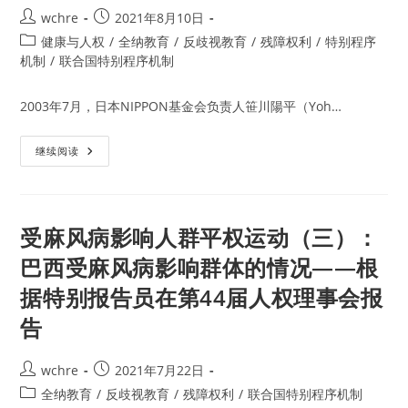
化
Post
Post
wchre
2021年8月10日
中
保
author:
published:
Post
健康与人权
/
全纳教育
/
反歧视教育
/
残障权利
/
特别程序
护
和
category:
机制
/
联合国特别程序机制
促
进
人
2003年7月，日本NIPPON基金会负责人笹川陽平（Yoh…
权
特
别
报
受
继续阅读
告
麻
员
风
病
影
响
人
受麻风病影响人群平权运动（三）：
群
平
巴西受麻风病影响群体的情况——根
权
运
据特别报告员在第44届人权理事会报
动
（十
二）：
告
有
关
麻
风
Post
Post
wchre
2021年7月22日
病
author:
published:
Post
与
全纳教育
/
反歧视教育
/
残障权利
/
联合国特别程序机制
人