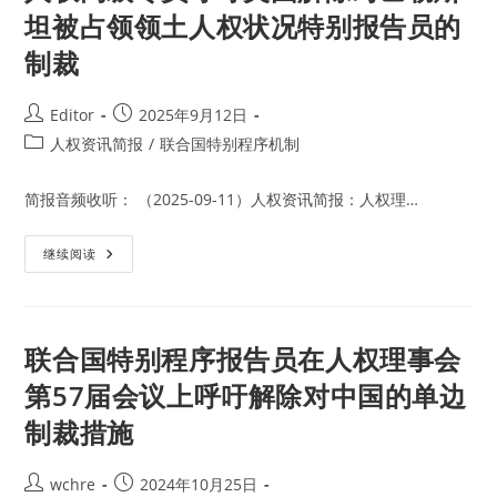
坦被占领领土人权状况特别报告员的
制裁
Post
Post
Editor
2025年9月12日
author:
published:
Post
人权资讯简报
/
联合国特别程序机制
category:
简报音频收听： （2025-09-11）人权资讯简报：人权理…
人
继续阅读
权
高
级
专
员
呼
联合国特别程序报告员在人权理事会
吁
美
第57届会议上呼吁解除对中国的单边
国
解
制裁措施
除
对
巴
勒
Post
Post
wchre
2024年10月25日
斯