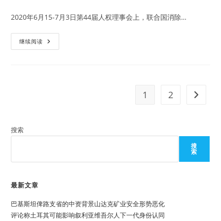
category:
权
议
2020年6月15-7月3日第44届人权理事会上，联合国消除…
题
被
逐
渐
受
继续阅读
纳
麻
入
风
联
病
合
影
国
响
人
人
权
群
1
2
Go to t
体
平
系
权
的
运
过
动
程
（三）：
搜索
巴
西
受
搜
麻
索
风
病
影
响
最新文章
群
体
的
巴基斯坦俾路支省的中资背景山达克矿业安全形势恶化
情
况
评论称土耳其可能影响叙利亚维吾尔人下一代身份认同
——