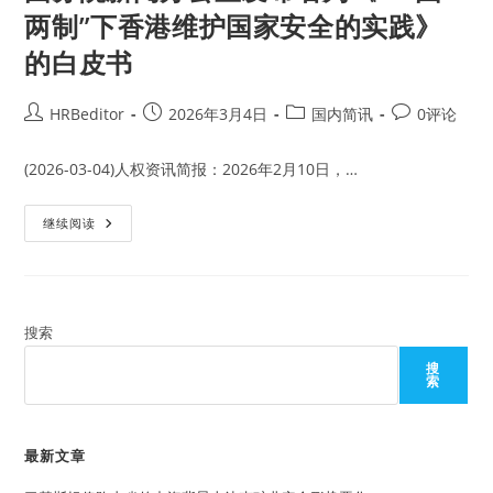
两制”下香港维护国家安全的实践》
的白皮书
Post
Post
Post
Post
HRBeditor
2026年3月4日
国内简讯
0评论
author:
published:
category:
comments:
(2026-03-04)人权资讯简报：2026年2月10日，…
国
继续阅读
务
院
新
闻
办
公
室
搜索
发
布
搜
名
索
为
《“一
国
两
制”
最新文章
下
香