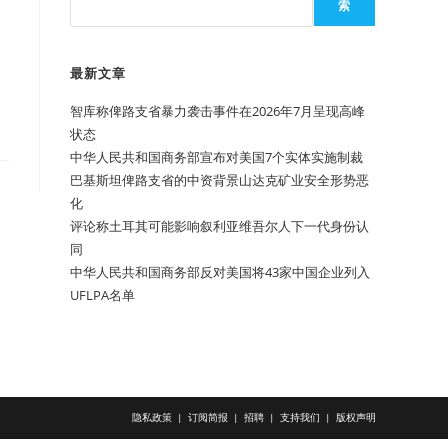
索
最新文章
智库称俾路支省暴力袭击事件在2026年7月呈现高峰
状态
中华人民共和国商务部宣布对美国7个实体实施制裁
巴基斯坦俾路支省的中资背景山达克矿业安全形势恶
化
评论称土耳其可能影响叙利亚维吾尔人下一代身份认
同
中华人民共和国商务部反对美国将43家中国企业列入
UFLPA名单
隐私政策
订阅简报
招聘
支持我们
版权声明