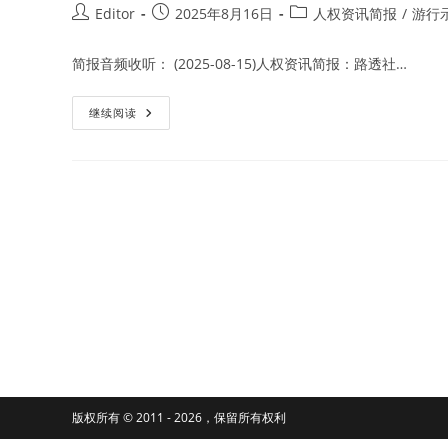
Post
Post
Post
Editor
2025年8月16日
人权资讯简报
/
游行
author:
published:
category:
简报音频收听： (2025-08-15)人权资讯简报：路透社…
塞
继续阅读
尔
维
亚
在
诺
维
赛
德
火
车
站
项
目
改
造
事
故
9
个
月
后
版权所有 © 2011 - 2026，保留所有权利
继
续