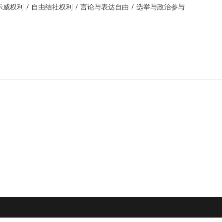
示威权利
/
自由结社权利
/
言论与表达自由
/
选举与政治参与