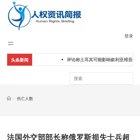
Skip
to
content
登录
评论称土耳其可能影响叙利亚维吾尔人
头条新闻
Search
>
伤亡人数
法国外交部部长称俄罗斯损失士兵超