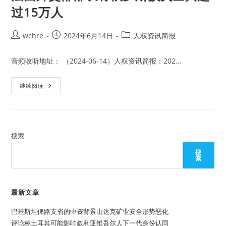
过15万人
Post
Post
Post
wchre
2024年6月14日
人权资讯简报
author:
published:
category:
音频收听地址： （2024-06-14）人权资讯简报：202…
法
继续阅读
国
外
交
部
部
长
称
搜索
俄
罗
搜
斯
索
损
失
士
兵
超
最新文章
过
15
巴基斯坦俾路支省的中资背景山达克矿业安全形势恶化
万
人
评论称土耳其可能影响叙利亚维吾尔人下一代身份认同