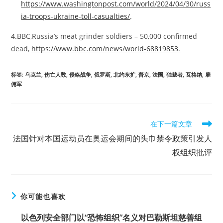
https://www.washingtonpost.com/world/2024/04/30/russ
ia-troops-ukraine-toll-casualties/
.
4.BBC,Russia’s meat grinder soldiers – 50,000 confirmed
dead,
https://www.bbc.com/news/world-68819853.
标签
:
乌克兰
,
伤亡人数
,
侵略战争
,
俄罗斯
,
北约东扩
,
普京
,
法国
,
独裁者
,
瓦格纳
,
雇
佣军
Read
在下一篇文章
more
法国针对本国运动员在奥运会期间的头巾禁令政策引发人
articles
权组织批评
你可能也喜欢
以色列安全部门以“恐怖组织”名义对巴勒斯坦慈善组