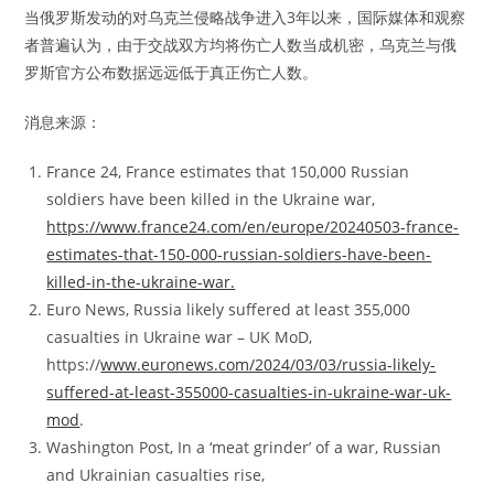
当俄罗斯发动的对乌克兰侵略战争进入3年以来，国际媒体和观察
者普遍认为，由于交战双方均将伤亡人数当成机密，乌克兰与俄
罗斯官方公布数据远远低于真正伤亡人数。
消息来源：
France 24, France estimates that 150,000 Russian
soldiers have been killed in the Ukraine war,
https://www.france24.com/en/europe/20240503-france-
estimates-that-150-000-russian-soldiers-have-been-
killed-in-the-ukraine-war.
Euro News, Russia likely suffered at least 355,000
casualties in Ukraine war – UK MoD,
https://
www.euronews.com/2024/03/03/russia-likely-
suffered-at-least-355000-casualties-in-ukraine-war-uk-
mod
.
Washington Post, In a ‘meat grinder’ of a war, Russian
and Ukrainian casualties rise,