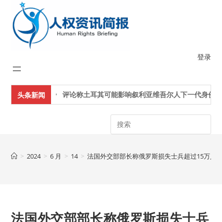
Skip
to
content
登录
评论称土耳其可能影响叙利亚维吾尔人下一代身份认
头条新闻
Search
>
2024
>
6 月
>
14
>
法国外交部部长称俄罗斯损失士兵超过15万人
法国外交部部长称俄罗斯损失士兵