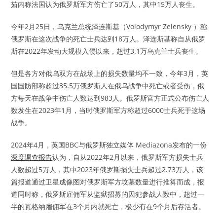
茹内称法国认为俄罗斯军方伤亡了50万人，其中15万人丧生。
今年2月25日，乌克兰总统泽连斯基（Volodymyr Zelensky ）
称
俄罗斯在这次战争的死亡士兵达到18万人。泽连斯基称自从俄罗
斯在2022年发动大规模入侵以来，超过3.1万乌克兰士兵丧生。
但是各方对俄乌双方在战场上的损失数量均不一致，今年3月，英
国国防部
称
超过35.5万俄罗斯人在俄乌战争中死亡或者受伤，俄
方每天在战争中伤亡人数达到983人。俄罗斯官方正式公布伤亡人
数发生在2023年1月，当时俄罗斯军方称超过6000士兵死于这场
战争。
2024年4月，英国BBC与俄罗斯独立媒体 Mediazona发布的一份
深度调查报告
认为，自从2022年2月以来，俄罗斯军方损失士兵
人数超过5万人，其中2023年俄罗斯损失士兵超过2.73万人，该
篇报道通过卫星成像图对俄罗斯军方坟墓数量进行推算而成，报
道同时称，俄罗斯雇佣军从监狱招募的囚犯参战人数中，超过一
半的瓦格纳雇佣军在3个月内就死亡，极少有在9个月后存活者。