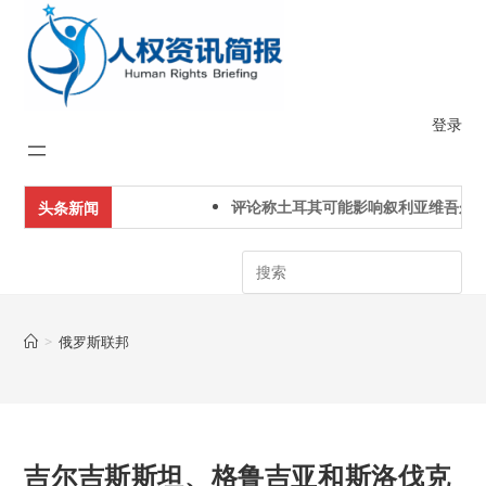
Skip
to
content
登录
评论称土耳其可能影响叙利亚维吾尔人
头条新闻
Search
>
俄罗斯联邦
吉尔吉斯斯坦、格鲁吉亚和斯洛伐克