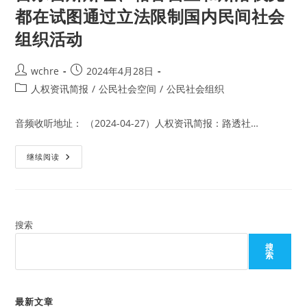
都在试图通过立法限制国内民间社会
组织活动
Post
Post
wchre
2024年4月28日
author:
published:
Post
人权资讯简报
/
公民社会空间
/
公民社会组织
category:
音频收听地址： （2024-04-27）人权资讯简报：路透社…
吉
继续阅读
尔
吉
斯
斯
坦、
格
鲁
搜索
吉
亚
搜
和
索
斯
洛
伐
克
都
最新文章