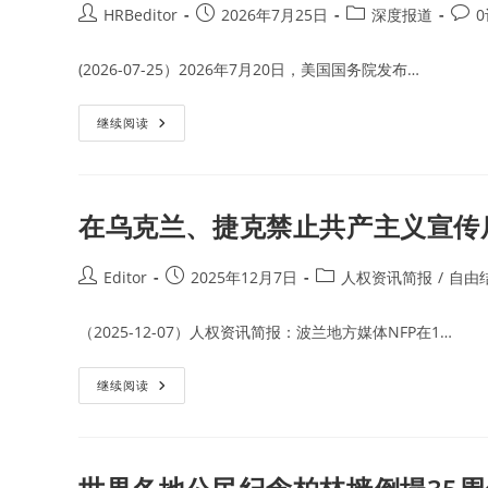
Post
Post
Post
Post
HRBeditor
2026年7月25日
深度报道
author:
published:
category:
comm
(2026-07-25）2026年7月20日，美国国务院发布…
美
继续阅读
国
指
控
古
巴
一
在乌克兰、捷克禁止共产主义宣传
直
对
美
国
Post
Post
Post
Editor
2025年12月7日
人权资讯简报
/
自由
实
author:
published:
category:
施
颠
（2025-12-07）人权资讯简报：波兰地方媒体NFP在1…
覆
活
动
和
在
继续阅读
输
乌
出
克
共
兰、
产
捷
主
克
义
禁