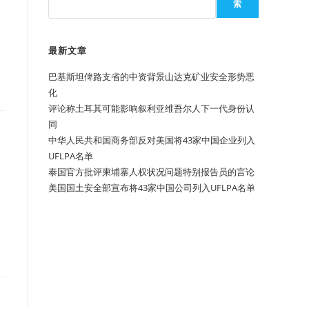
索
最新文章
巴基斯坦俾路支省的中资背景山达克矿业安全形势恶
化
评论称土耳其可能影响叙利亚维吾尔人下一代身份认
同
中华人民共和国商务部反对美国将43家中国企业列入
UFLPA名单
泰国官方批评柬埔寨人权状况问题特别报告员的言论
美国国土安全部宣布将43家中国公司列入UFLPA名单