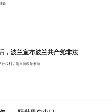
0评论
ents:
后，波兰宣布波兰共产党非法
结社权利
/
选举与政治参与