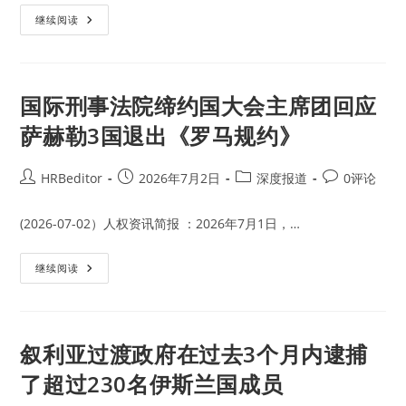
作
印
继续阅读
打
度
击
智
法
库
籍
评
圣
论
战
称
国际刑事法院缔约国大会主席团回应
人
中
员
国
萨赫勒3国退出《罗马规约》
在
刚
果
民
Post
Post
Post
Post
HRBeditor
2026年7月2日
深度报道
0评论
主
author:
published:
category:
comments:
共
和
国
(2026-07-02）人权资讯简报 ：2026年7月1日，…
实
行
“两
国
继续阅读
面
际
派”
刑
外
事
交
法
政
院
策
缔
叙利亚过渡政府在过去3个月内逮捕
约
国
了超过230名伊斯兰国成员
大
会