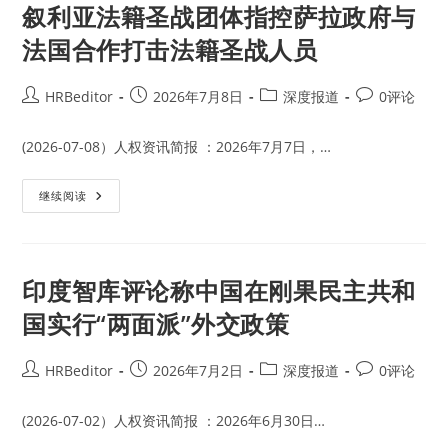
阿
叙利亚法籍圣战团体指控萨拉政府与
袭
布
杜.
法国合作打击法籍圣战人员
卡
里
姆
已
Post
Post
Post
Post
HRBeditor
2026年7月8日
深度报道
0评论
经
author:
published:
category:
comments:
被
萨
拉
(2026-07-08）人权资讯简报 ：2026年7月7日，…
政
权
拘
叙
继续阅读
留
利
超
亚
过
法
200
籍
天
圣
战
印度智库评论称中国在刚果民主共和
团
体
国实行“两面派”外交政策
指
控
萨
拉
Post
Post
Post
Post
HRBeditor
2026年7月2日
深度报道
0评论
政
author:
published:
category:
comments:
府
与
法
(2026-07-02）人权资讯简报 ：2026年6月30日…
国
合