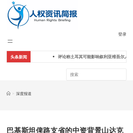
Skip
to
content
登录
评论称土耳其可能影响叙利亚维吾尔人下一
头条新闻
Search
>
深度报道
巴基斯坦俾路支省的中资背景山达克