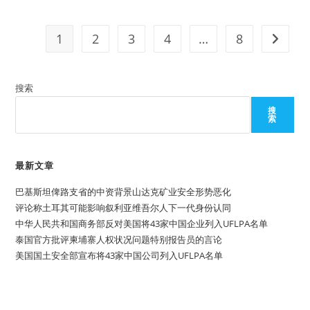
利
国
用
成
加
员
密
1
2
3
4
…
8
Go to t
货
币
为
前
伊
搜索
斯
兰
国
搜
妇
索
女
和
儿
童
最新文章
筹
款
和
巴基斯坦俾路支省的中资背景山达克矿业安全形势恶化
协
助
评论称土耳其可能影响叙利亚维吾尔人下一代身份认同
出
中华人民共和国商务部反对美国将43家中国企业列入UFLPA名单
逃
泰国官方批评柬埔寨人权状况问题特别报告员的言论
美国国土安全部宣布将43家中国公司列入UFLPA名单