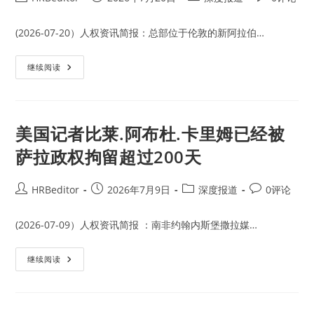
治
author:
published:
category:
comments:
期
间
叙
(2026-07-20）人权资讯简报：总部位于伦敦的新阿拉伯…
利
亚
的
媒
继续阅读
失
体
踪
称
人
维
口
吾
数
尔
量
人
美国记者比莱.阿布杜.卡里姆已经被
在
叙
萨拉政权拘留超过200天
利
亚
的
基
Post
Post
Post
Post
HRBeditor
2026年7月9日
深度报道
0评论
地
author:
published:
category:
comments:
疑
遭
到
(2026-07-09）人权资讯简报 ：南非约翰内斯堡撒拉媒…
打
击
伊
美
继续阅读
斯
国
兰
记
国
者
联
比
盟
莱.
空