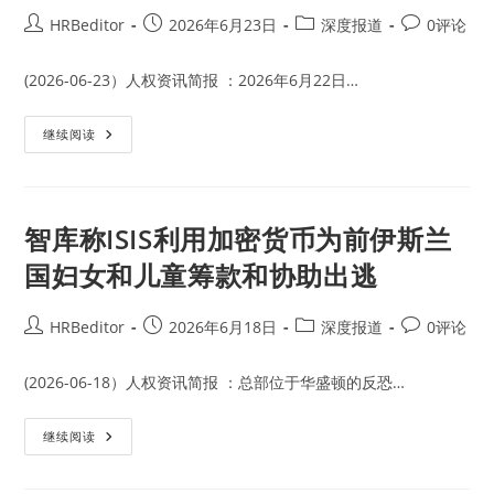
主
席
Post
Post
Post
Post
HRBeditor
2026年6月23日
深度报道
0评论
团
author:
published:
category:
comments:
回
应
萨
(2026-06-23）人权资讯简报 ：2026年6月22日…
赫
勒
3
叙
继续阅读
国
利
退
亚
出
过
《罗
渡
马
政
规
府
智库称ISIS利用加密货币为前伊斯兰
约》
在
过
国妇女和儿童筹款和协助出逃
去
3
个
月
Post
Post
Post
Post
HRBeditor
2026年6月18日
深度报道
0评论
内
author:
published:
category:
comments:
逮
捕
了
(2026-06-18）人权资讯简报 ：总部位于华盛顿的反恐…
超
过
230
智
继续阅读
名
库
伊
称
斯
ISIS
兰