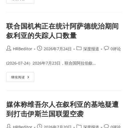
形
国
势
指
恶
控
化
古
巴
一
联合国机构正在统计阿萨德统治期间
直
对
叙利亚的失踪人口数量
美
国
实
施
Post
Post
Post
Post
HRBeditor
2026年7月24日
深度报道
0评论
颠
author:
published:
category:
comments:
覆
活
动
(2026-07-24）2026年7月23日，联合国阿拉伯叙…
和
输
出
联
继续阅读
共
合
产
国
主
机
义
构
正
在
媒体称维吾尔人在叙利亚的基地疑遭
统
计
到打击伊斯兰国联盟空袭
阿
萨
德
统
Post
Post
Post
Post
HRBeditor
2026年7月20日
深度报道
0评论