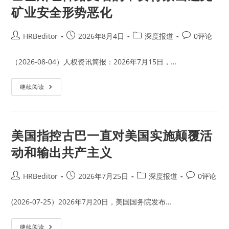
矿业安全形势恶化
Post
Post
Post
Post
HRBeditor
2026年8月4日
深度报道
0评论
author:
published:
category:
comments:
（2026-08-04）人权资讯简报：2026年7月15日，…
巴
继续阅读
基
斯
坦
俾
路
支
美国指控古巴一直对美国实施颠覆活
省
的
动和输出共产主义
中
资
背
景
Post
Post
Post
Post
HRBeditor
2026年7月25日
深度报道
0评论
山
author:
published:
category:
comments:
达
克
矿
(2026-07-25）2026年7月20日，美国国务院发布…
业
安
全
美
继续阅读