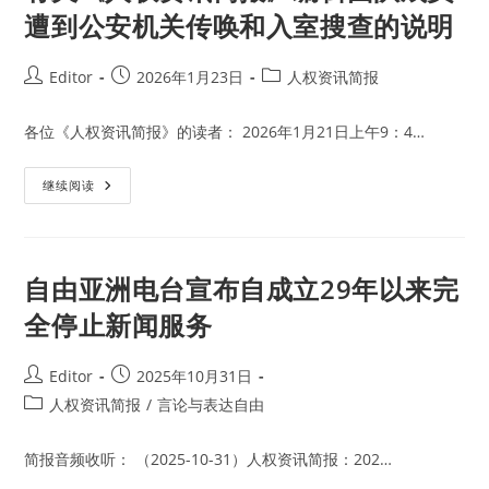
遭到公安机关传唤和入室搜查的说明
Post
Post
Post
Editor
2026年1月23日
人权资讯简报
author:
published:
category:
各位《人权资讯简报》的读者： 2026年1月21日上午9：4…
有
继续阅读
关
《人
权
资
讯
简
自由亚洲电台宣布自成立29年以来完
报》
编
全停止新闻服务
辑
团
队
成
Post
Post
Editor
2025年10月31日
员
author:
published:
遭
Post
人权资讯简报
/
言论与表达自由
到
category:
公
安
简报音频收听： （2025-10-31）人权资讯简报：202…
机
关