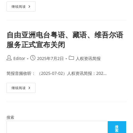
传
唤
自
继续阅读
和
由
入
亚
室
洲
搜
电
查
台
的
宣
自由亚洲电台粤语、藏语、维吾尔语
说
布
明
自
服务正式宣布关闭
成
立
29
年
Post
Post
Post
Editor
2025年7月2日
人权资讯简报
以
author:
published:
category:
来
完
全
简报音频收听： （2025-07-02）人权资讯简报：202…
停
止
新
自
继续阅读
闻
由
服
亚
务
洲
电
台
粤
语、
搜索
藏
语、
搜
维
索