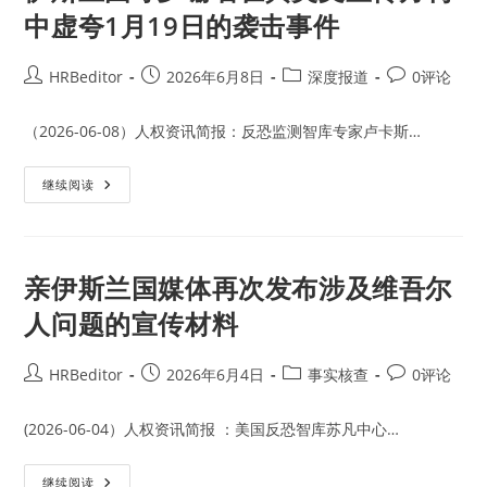
中虚夸1月19日的袭击事件
Post
Post
Post
Post
HRBeditor
2026年6月8日
深度报道
0评论
author:
published:
category:
comments:
（2026-06-08）人权资讯简报：反恐监测智库专家卢卡斯…
伊
继续阅读
斯
兰
国
呼
罗
珊
亲伊斯兰国媒体再次发布涉及维吾尔
省
在
人问题的宣传材料
其
英
文
宣
Post
Post
Post
Post
HRBeditor
2026年6月4日
事实核查
0评论
传
author:
published:
category:
comments:
月
刊
中
(2026-06-04）人权资讯简报 ：美国反恐智库苏凡中心…
虚
夸
1
亲
继续阅读