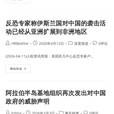
月
伊
19
斯
日
兰
的
国
袭
媒
击
体
反恐专家称伊斯兰国对中国的袭击活
事
再
件
次
动已经从亚洲扩展到非洲地区
发
布
涉
及
Post
Post
Post
Post
HRBeditor
2026年4月12日
深度报道
0评论
维
author:
published:
category:
comments:
吾
尔
人
(2026-04-11)人权资讯简报：美国苏凡中心反恐专家卢…
问
题
的
反
继续阅读
宣
恐
传
专
材
家
料
称
伊
斯
阿拉伯半岛基地组织再次发出对中国
兰
国
政府的威胁声明
对
中
国
的
Post
Post
Post
Post
Editor
2026年3月3日
事实核查
0评论