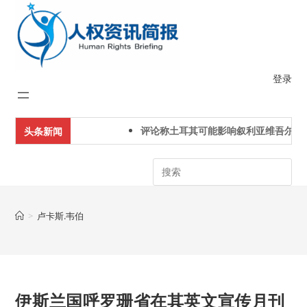
Skip
to
content
登录
评论称土耳其可能影响叙利亚维吾尔人
头条新闻
Search
>
卢卡斯.韦伯
伊斯兰国呼罗珊省在其英文宣传月刊