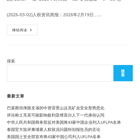
袭
author:
published:
category:
comments:
击
活
动
(2026-03-02)人权资讯简报：2026年2月19日，…
已
经
从
阿
继续阅读
亚
拉
洲
伯
扩
半
展
岛
到
基
非
地
洲
组
搜索
地
织
区
再
搜
次
索
发
出
对
中
国
最新文章
政
府
巴基斯坦俾路支省的中资背景山达克矿业安全形势恶化
的
威
评论称土耳其可能影响叙利亚维吾尔人下一代身份认同
胁
声
中华人民共和国商务部反对美国将43家中国企业列入UFLPA名单
明
泰国官方批评柬埔寨人权状况问题特别报告员的言论
美国国土安全部宣布将43家中国公司列入UFLPA名单