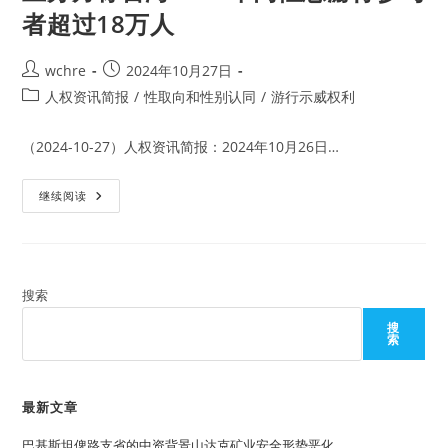
者超过18万人
Post
Post
wchre
2024年10月27日
author:
published:
Post
人权资讯简报
/
性取向和性别认同
/
游行示威权利
category:
（2024-10-27）人权资讯简报：2024年10月26日…
主
继续阅读
办
方
称
台
湾
2024
年
搜索
同
性
搜
恋
索
游
行
参
与
者
最新文章
超
过
巴基斯坦俾路支省的中资背景山达克矿业安全形势恶化
18