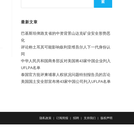
索
最新文章
巴基斯坦俾路支省的中资背景山达克矿业安全形势恶
化
评论称土耳其可能影响叙利亚维吾尔人下一代身份认
同
中华人民共和国商务部反对美国将43家中国企业列入
UFLPA名单
泰国官方批评柬埔寨人权状况问题特别报告员的言论
美国国土安全部宣布将43家中国公司列入UFLPA名单
隐私政策
订阅简报
招聘
支持我们
版权声明