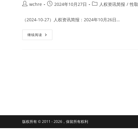
Post
Post
Post
wchre
2024年10月27日
人权资讯简报
/
性
author:
published:
category:
（2024-10-27）人权资讯简报：2024年10月26日…
主
继续阅读
办
方
称
台
湾
2024
年
同
性
恋
游
行
参
与
者
超
过
18
万
人
版权所有 © 2011 - 2026，保留所有权利