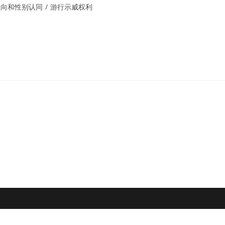
取向和性别认同
/
游行示威权利