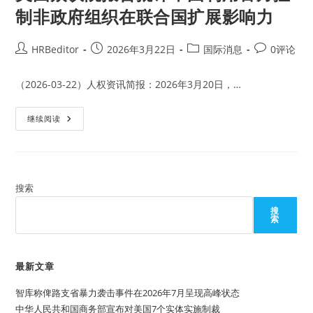
制非政府组织在联合国扩展影响力
Post
Post
Post
Post
HRBeditor
2026年3月22日
国际消息
0评论
author:
published:
category:
comments:
（2026-03-22）人权资讯简报：2026年3月20日，…
美
继续阅读
国
众
议
院
报
告
批
搜索
评
中
搜
国
索
利
用
官
方
控
最新文章
制
非
智库称俾路支省暴力袭击事件在2026年7月呈现高峰状态
政
府
中华人民共和国商务部宣布对美国7个实体实施制裁